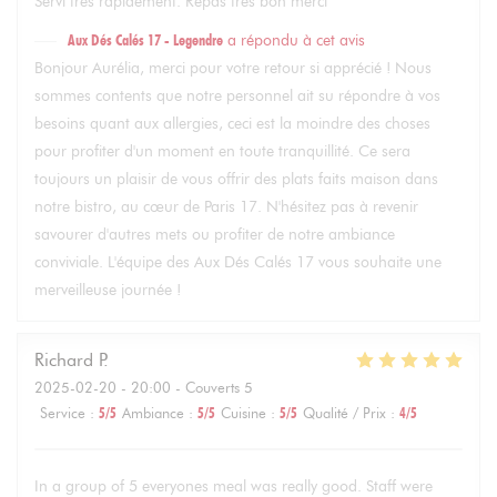
Servi très rapidement. Repas très bon merci
Aux Dés Calés 17 - Legendre
a répondu à cet avis
Bonjour Aurélia, merci pour votre retour si apprécié ! Nous
sommes contents que notre personnel ait su répondre à vos
besoins quant aux allergies, ceci est la moindre des choses
pour profiter d'un moment en toute tranquillité. Ce sera
toujours un plaisir de vous offrir des plats faits maison dans
notre bistro, au cœur de Paris 17. N'hésitez pas à revenir
savourer d'autres mets ou profiter de notre ambiance
conviviale. L'équipe des Aux Dés Calés 17 vous souhaite une
merveilleuse journée !
Richard
P
2025-02-20
- 20:00 - Couverts 5
Service
:
5
/5
Ambiance
:
5
/5
Cuisine
:
5
/5
Qualité / Prix
:
4
/5
In a group of 5 everyones meal was really good. Staff were