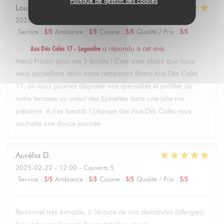
Politique de gestion des cookies
Louise
F
2025-02-22
- 14:30 - Couverts 4
Service
:
5
/5
Ambiance
:
5
/5
Cuisine
:
5
/5
Qualité / Prix
:
5
/5
Aux Dés Calés 17 - Legendre
a répondu à cet avis
Merci Fradin pour ces 5 étoiles ! C'est avec plaisir que nous
vous accueillons dans notre restaurant Bistro Aux Dés Calés
17, où vous pourrez déguster nos spécialités et profiter de
notre terrasse au coeur des Epinettes dans une jolie rue
piétonne. À très bientôt ! L'équipe des Aux Dés Calés vous
souhaite une douce journée
Aurélia
D
2025-02-22
- 12:00 - Couverts 5
Service
:
5
/5
Ambiance
:
5
/5
Cuisine
:
5
/5
Qualité / Prix
:
5
/5
Personnel très aimable, à l'écoute de nos demandes (allergies).