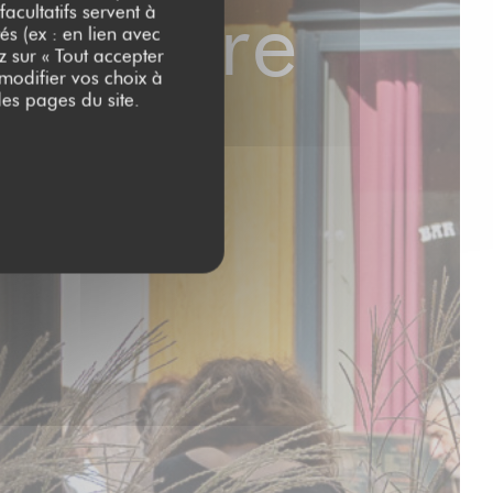
egendre
acultatifs servent à
és (ex : en lien avec
z sur « Tout accepter
 modifier vos choix à
es pages du site.