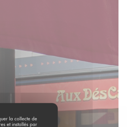
quer la collecte de
es et installés par