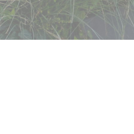
egendre
us arrêter un instant.
 repas ou d’un plateau
porte, chacun ses