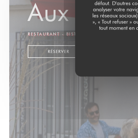
Aux Dés 
défaut. D'autres co
analyser votre navig
les réseaux sociaux)
», « Tout refuser » 
tout moment en c
RESTAURANT - BISTROT - BAR
|
PARIS
RÉSERVER