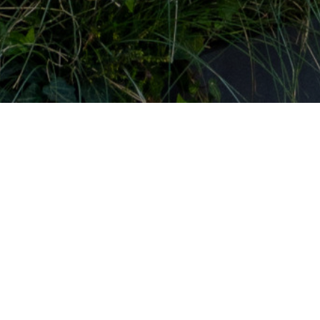
egendre
ür einen Moment
s Zink über eine
ahrt oder mit anderen,
n zum Petit Chablis
n Klängen von Agricola,