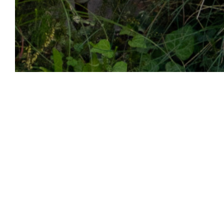
Aux Dés Calés 17 - L
Das Leben wird bald dann empfehlen wir Ihnen, f
innehalten. Ein Moment der Austausch rund um da
Mahlzeit, ein Brettspiel oder ein Billardtisch. Solof
egal, jedermanns Vergnügen: Die Siedler von Cata
durch regionale Produkte, vegetarische Kost zu de