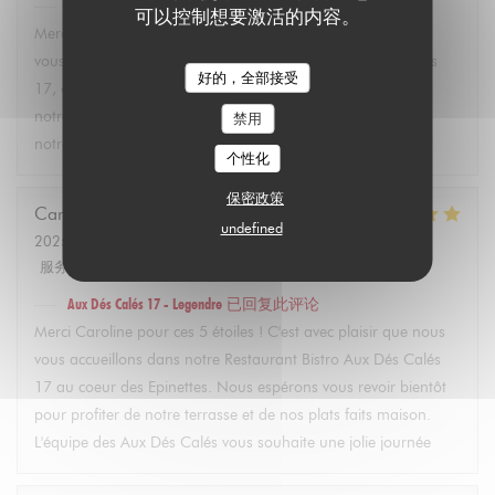
Aux Dés Calés 17 - Legendre
已回复此评论
可以控制想要激活的内容。
Merci Martin pour vos 5 étoiles ! C'est avec plaisir que nous
vous accueillons dans notre restaurant Bistro Aux Dés Calés
好的，全部接受
17, où vous pourrez découvrir dès l'arrivée des beaux jours
notre terrasse et nos plats faits maison. À très bientôt dans
禁用
notre bistro à Paris ! L'équipe des Aux Dés Calés.
个性化
保密政策
Caroline
L
undefined
2025-02-21
- 12:45 - 来宾 2
服务
:
5
/5
氛围
:
5
/5
菜单
:
5
/5
质价比
:
5
/5
Aux Dés Calés 17 - Legendre
已回复此评论
Merci Caroline pour ces 5 étoiles ! C'est avec plaisir que nous
vous accueillons dans notre Restaurant Bistro Aux Dés Calés
17 au coeur des Epinettes. Nous espérons vous revoir bientôt
pour profiter de notre terrasse et de nos plats faits maison.
L'équipe des Aux Dés Calés vous souhaite une jolie journée