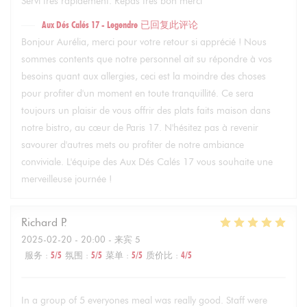
Servi très rapidement. Repas très bon merci
Aux Dés Calés 17 - Legendre
已回复此评论
Bonjour Aurélia, merci pour votre retour si apprécié ! Nous
sommes contents que notre personnel ait su répondre à vos
besoins quant aux allergies, ceci est la moindre des choses
pour profiter d'un moment en toute tranquillité. Ce sera
toujours un plaisir de vous offrir des plats faits maison dans
notre bistro, au cœur de Paris 17. N'hésitez pas à revenir
savourer d'autres mets ou profiter de notre ambiance
conviviale. L'équipe des Aux Dés Calés 17 vous souhaite une
merveilleuse journée !
Richard
P
2025-02-20
- 20:00 - 来宾 5
服务
:
5
/5
氛围
:
5
/5
菜单
:
5
/5
质价比
:
4
/5
In a group of 5 everyones meal was really good. Staff were