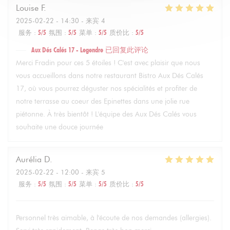
Louise
F
2025-02-22
- 14:30 - 来宾 4
服务
:
5
/5
氛围
:
5
/5
菜单
:
5
/5
质价比
:
5
/5
Aux Dés Calés 17 - Legendre
已回复此评论
Merci Fradin pour ces 5 étoiles ! C'est avec plaisir que nous
vous accueillons dans notre restaurant Bistro Aux Dés Calés
17, où vous pourrez déguster nos spécialités et profiter de
notre terrasse au coeur des Epinettes dans une jolie rue
piétonne. À très bientôt ! L'équipe des Aux Dés Calés vous
souhaite une douce journée
Aurélia
D
2025-02-22
- 12:00 - 来宾 5
服务
:
5
/5
氛围
:
5
/5
菜单
:
5
/5
质价比
:
5
/5
Personnel très aimable, à l'écoute de nos demandes (allergies).