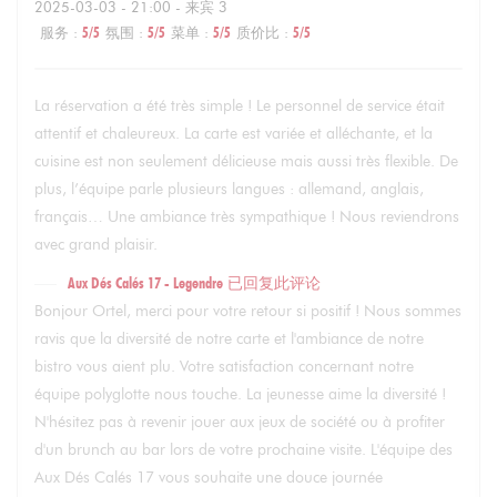
2025-03-03
- 21:00 - 来宾 3
服务
:
5
/5
氛围
:
5
/5
菜单
:
5
/5
质价比
:
5
/5
La réservation a été très simple ! Le personnel de service était
attentif et chaleureux. La carte est variée et alléchante, et la
cuisine est non seulement délicieuse mais aussi très flexible. De
plus, l’équipe parle plusieurs langues : allemand, anglais,
français… Une ambiance très sympathique ! Nous reviendrons
avec grand plaisir.
Aux Dés Calés 17 - Legendre
已回复此评论
Bonjour Ortel, merci pour votre retour si positif ! Nous sommes
ravis que la diversité de notre carte et l'ambiance de notre
bistro vous aient plu. Votre satisfaction concernant notre
équipe polyglotte nous touche. La jeunesse aime la diversité !
N'hésitez pas à revenir jouer aux jeux de société ou à profiter
d'un brunch au bar lors de votre prochaine visite. L'équipe des
Aux Dés Calés 17 vous souhaite une douce journée