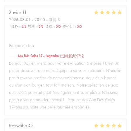
Xavier
H
2025-03-01
- 20:00 - 来宾 3
服务
:
5
/5
氛围
:
5
/5
菜单
:
5
/5
质价比
:
5
/5
Equipe au top
Aux Dés Calés 17 - Legendre
已回复此评论
Bonjour Xavier, merci pour votre évaluation 5 étoiles ! C'est un
plaisir de savoir que notre équipe a su vous satisfaire. N'hésitez
pas à revenir profiter de notre ambiance autour d'un brunch
ou d'un bon burger, tout fait maison. Notre collection de jeux
de société pourrait peut-être également vous plaire. N'hésitez
pas à nous demander conseil !. L'équipe des Aux Dés Calés
17vous souhaite une belle journée ensoleillée.
Roswitha
O