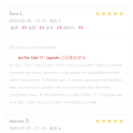
Sara
L
2025-02-28
- 13:15 - 来宾 5
服务
:
3
/5
氛围
:
5
/5
菜单
:
5
/5
质价比
:
5
/5
Toujours aussi impeccable
Aux Dés Calés 17 - Legendre
已回复此评论
Bonjour Sara, merci pour votre retour si positif ! Nous sommes
contents de savoir que vous avez passé un agréable moment
dans notre bistro. N'hésitez pas à revenir savourer nos burgers
faits maison ou à profiter de notre terrasse lors de votre
prochaine visite. À très bientôt Aux Dés Calés 17 ! L'équipe des
Aux Dés Calés vous souhaite une douce journée
Marion
D
2025-02-22
- 21:15 - 来宾 6