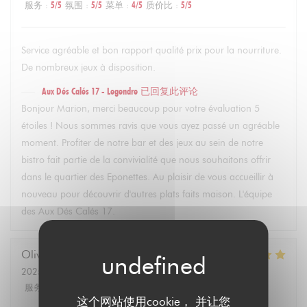
服务
:
5
/5
氛围
:
5
/5
菜单
:
4
/5
质价比
:
5
/5
Service agréable et bon rapport qualité prix pour la nourriture.
De nombreux jeux à disposition.
Aux Dés Calés 17 - Legendre
已回复此评论
Bonjour Marion, merci beaucoup pour votre évaluation 5
étoiles ! Nous sommes ravis que vous ayez passé un agréable
moment. Profiter de notre bar et des jeux au sein de notre
bistro fait partie de la convivialité que nous souhaitons offrir
dans le quartier des Eponettes. Au plaisir de vous accueillir à
nouveau pour découvrir d'autres plats faits maison. L'équipe
des Aux Dés Calés 17.
Olivier
M
2025-02-22
- 21:30 - 来宾 4
服务
:
5
/5
氛围
:
5
/5
菜单
:
5
/5
质价比
:
5
/5
这个网站使用cookie， 并让您