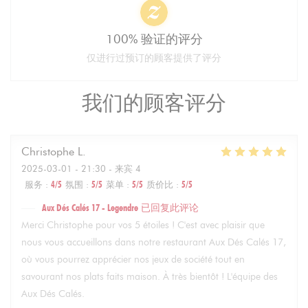
100% 验证的评分
仅进行过预订的顾客提供了评分
我们的顾客评分
Christophe
L
2025-03-01
- 21:30 - 来宾 4
服务
:
4
/5
氛围
:
5
/5
菜单
:
5
/5
质价比
:
5
/5
Aux Dés Calés 17 - Legendre
已回复此评论
Merci Christophe pour vos 5 étoiles ! C'est avec plaisir que
nous vous accueillons dans notre restaurant Aux Dés Calés 17,
où vous pourrez apprécier nos jeux de société tout en
savourant nos plats faits maison. À très bientôt ! L'équipe des
Aux Dés Calés.