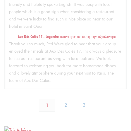
friendly and helpfully spoke English. It was busy with local
people which is a good sign when considering a restaurant
and we were lucky to find such a nice place so near to our
hotel in Saint Ouen
Aux Dés Calés 17 - Legendre
απάντησε σε αυτή την αξιολόγηση
Thank you so much, Pitt! We're glad to hear that your group
enjoyed their meals at Aux Dés Calés 17. It's always a pleasure
to see our restaurant buzzing with local patrons. We look
forward to welcoming you back for more homemade dishes
and a lovely atmosphere during your next visit to Paris. The
team of Aux Dés Calés.
1
2
3