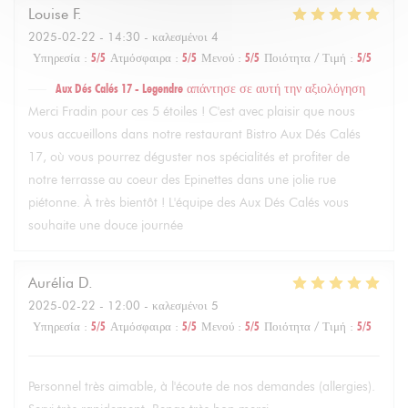
Louise
F
2025-02-22
- 14:30 - καλεσμένοι 4
Υπηρεσία
:
5
/5
Ατμόσφαιρα
:
5
/5
Μενού
:
5
/5
Ποιότητα / Τιμή
:
5
/5
Aux Dés Calés 17 - Legendre
απάντησε σε αυτή την αξιολόγηση
Merci Fradin pour ces 5 étoiles ! C'est avec plaisir que nous
vous accueillons dans notre restaurant Bistro Aux Dés Calés
17, où vous pourrez déguster nos spécialités et profiter de
notre terrasse au coeur des Epinettes dans une jolie rue
piétonne. À très bientôt ! L'équipe des Aux Dés Calés vous
souhaite une douce journée
Aurélia
D
2025-02-22
- 12:00 - καλεσμένοι 5
Υπηρεσία
:
5
/5
Ατμόσφαιρα
:
5
/5
Μενού
:
5
/5
Ποιότητα / Τιμή
:
5
/5
Personnel très aimable, à l'écoute de nos demandes (allergies).