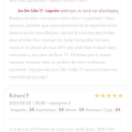
Servi très rapidement. Repas très bon merci
Aux Dés Calés 17 - Legendre
απάντησε σε αυτή την αξιολόγηση
Bonjour Aurélia, merci pour votre retour si apprécié ! Nous
sommes contents que notre personnel ait su répondre à vos
besoins quant aux allergies, ceci est la moindre des choses
pour profiter d'un moment en toute tranquillité. Ce sera
toujours un plaisir de vous offrir des plats faits maison dans
notre bistro, au cœur de Paris 17. N'hésitez pas à revenir
savourer d'autres mets ou profiter de notre ambiance
conviviale. L'équipe des Aux Dés Calés 17 vous souhaite une
merveilleuse journée !
Richard
P
2025-02-20
- 20:00 - καλεσμένοι 5
Υπηρεσία
:
5
/5
Ατμόσφαιρα
:
5
/5
Μενού
:
5
/5
Ποιότητα / Τιμή
:
4
/5
In a group of 5 everyones meal was really good. Staff were