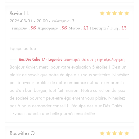
Xavier
H
2025-03-01
- 20:00 - καλεσμένοι 3
Υπηρεσία
:
5
/5
Ατμόσφαιρα
:
5
/5
Μενού
:
5
/5
Ποιότητα / Τιμή
:
5
/5
Equipe au top
Aux Dés Calés 17 - Legendre
απάντησε σε αυτή την αξιολόγηση
Bonjour Xavier, merci pour votre évaluation 5 étoiles ! C'est un
plaisir de savoir que notre équipe a su vous satisfaire. N'hésitez
pas à revenir profiter de notre ambiance autour d'un brunch
ou d'un bon burger, tout fait maison. Notre collection de jeux
de société pourrait peut-être également vous plaire. N'hésitez
pas à nous demander conseil !. L'équipe des Aux Dés Calés
17vous souhaite une belle journée ensoleillée.
Roswitha
O