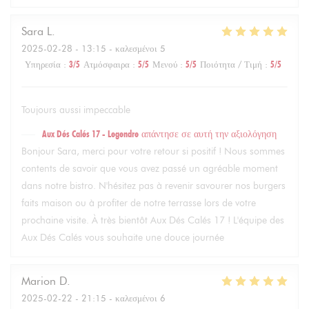
Sara
L
2025-02-28
- 13:15 - καλεσμένοι 5
Υπηρεσία
:
3
/5
Ατμόσφαιρα
:
5
/5
Μενού
:
5
/5
Ποιότητα / Τιμή
:
5
/5
Toujours aussi impeccable
Aux Dés Calés 17 - Legendre
απάντησε σε αυτή την αξιολόγηση
Bonjour Sara, merci pour votre retour si positif ! Nous sommes
contents de savoir que vous avez passé un agréable moment
dans notre bistro. N'hésitez pas à revenir savourer nos burgers
faits maison ou à profiter de notre terrasse lors de votre
prochaine visite. À très bientôt Aux Dés Calés 17 ! L'équipe des
Aux Dés Calés vous souhaite une douce journée
Marion
D
2025-02-22
- 21:15 - καλεσμένοι 6