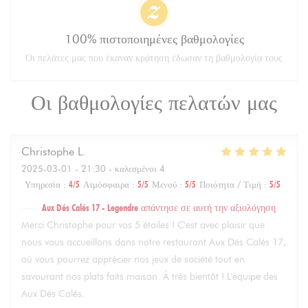
100% πιστοποιημένες βαθμολογίες
Οι πελάτες μας που έκαναν κράτηση έδωσαν τη βαθμολογία τους
Οι βαθμολογίες πελατών μας
Christophe
L
2025-03-01
- 21:30 - καλεσμένοι 4
Υπηρεσία
:
4
/5
Ατμόσφαιρα
:
5
/5
Μενού
:
5
/5
Ποιότητα / Τιμή
:
5
/5
Aux Dés Calés 17 - Legendre
απάντησε σε αυτή την αξιολόγηση
Merci Christophe pour vos 5 étoiles ! C'est avec plaisir que
nous vous accueillons dans notre restaurant Aux Dés Calés 17,
où vous pourrez apprécier nos jeux de société tout en
savourant nos plats faits maison. À très bientôt ! L'équipe des
Aux Dés Calés.