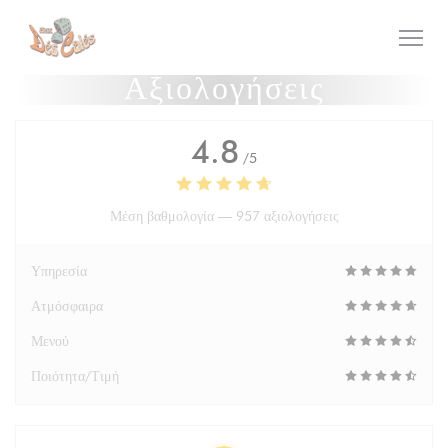
Πίνακας διαχείρισης "Μπισκότων" (Cookies)
Αξιολογήσεις
4.8
/5
Μέση βαθμολογία —
957 αξιολογήσεις
Υπηρεσία
Ατμόσφαιρα
Μενού
Ποιότητα/Τιμή