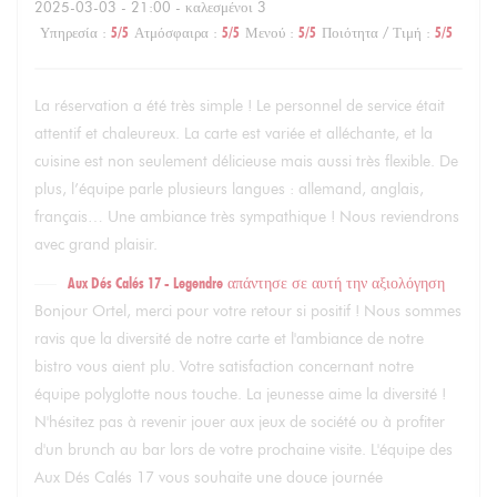
2025-03-03
- 21:00 - καλεσμένοι 3
Υπηρεσία
:
5
/5
Ατμόσφαιρα
:
5
/5
Μενού
:
5
/5
Ποιότητα / Τιμή
:
5
/5
La réservation a été très simple ! Le personnel de service était
attentif et chaleureux. La carte est variée et alléchante, et la
cuisine est non seulement délicieuse mais aussi très flexible. De
plus, l’équipe parle plusieurs langues : allemand, anglais,
français… Une ambiance très sympathique ! Nous reviendrons
avec grand plaisir.
Aux Dés Calés 17 - Legendre
απάντησε σε αυτή την αξιολόγηση
Bonjour Ortel, merci pour votre retour si positif ! Nous sommes
ravis que la diversité de notre carte et l'ambiance de notre
bistro vous aient plu. Votre satisfaction concernant notre
équipe polyglotte nous touche. La jeunesse aime la diversité !
N'hésitez pas à revenir jouer aux jeux de société ou à profiter
d'un brunch au bar lors de votre prochaine visite. L'équipe des
Aux Dés Calés 17 vous souhaite une douce journée