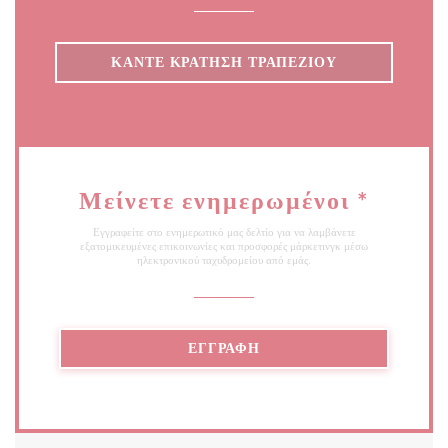
ΚΆΝΤΕ ΚΡΆΤΗΣΗ ΤΡΑΠΕΖΙΟΎ
Μείνετε ενημερωμένοι
*
Εγγραφείτε στο ενημερωτικό μας δελτίο για να λαμβάνετε
εξατομικευμένες επικοινωνίες και προσφορές μάρκετινγκ μέσω
ηλεκτρονικού ταχυδρομείου από εμάς.
ΕΓΓΡΑΦΉ