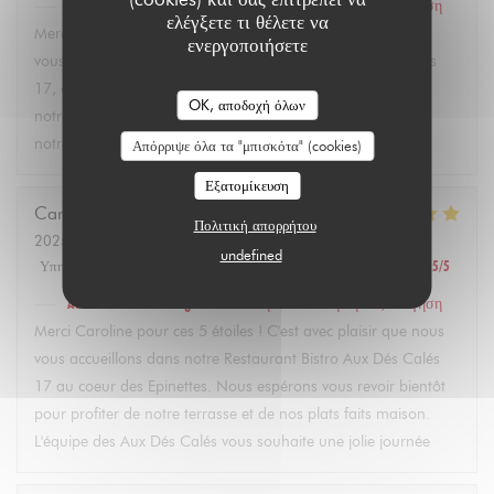
Aux Dés Calés 17 - Legendre
απάντησε σε αυτή την αξιολόγηση
ελέγξετε τι θέλετε να
Merci Martin pour vos 5 étoiles ! C'est avec plaisir que nous
ενεργοποιήσετε
vous accueillons dans notre restaurant Bistro Aux Dés Calés
17, où vous pourrez découvrir dès l'arrivée des beaux jours
OK, αποδοχή όλων
notre terrasse et nos plats faits maison. À très bientôt dans
notre bistro à Paris ! L'équipe des Aux Dés Calés.
Απόρριψε όλα τα "μπισκότα" (cookies)
Εξατομίκευση
Caroline
L
Πολιτική απορρήτου
2025-02-21
- 12:45 - καλεσμένοι 2
undefined
Υπηρεσία
:
5
/5
Ατμόσφαιρα
:
5
/5
Μενού
:
5
/5
Ποιότητα / Τιμή
:
5
/5
Aux Dés Calés 17 - Legendre
απάντησε σε αυτή την αξιολόγηση
Merci Caroline pour ces 5 étoiles ! C'est avec plaisir que nous
vous accueillons dans notre Restaurant Bistro Aux Dés Calés
17 au coeur des Epinettes. Nous espérons vous revoir bientôt
pour profiter de notre terrasse et de nos plats faits maison.
L'équipe des Aux Dés Calés vous souhaite une jolie journée