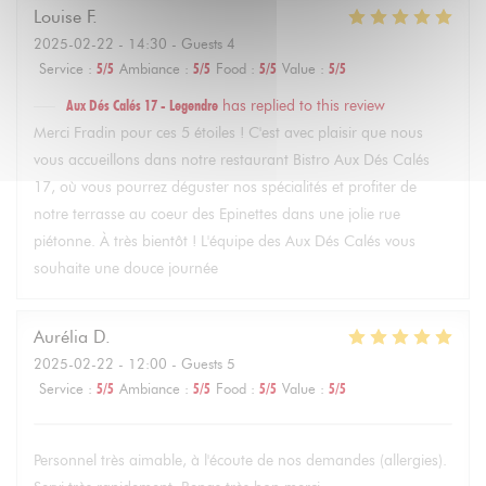
Louise
F
2025-02-22
- 14:30 - Guests 4
Service
:
5
/5
Ambiance
:
5
/5
Food
:
5
/5
Value
:
5
/5
Aux Dés Calés 17 - Legendre
has replied to this review
Merci Fradin pour ces 5 étoiles ! C'est avec plaisir que nous
vous accueillons dans notre restaurant Bistro Aux Dés Calés
17, où vous pourrez déguster nos spécialités et profiter de
notre terrasse au coeur des Epinettes dans une jolie rue
piétonne. À très bientôt ! L'équipe des Aux Dés Calés vous
souhaite une douce journée
Aurélia
D
2025-02-22
- 12:00 - Guests 5
Service
:
5
/5
Ambiance
:
5
/5
Food
:
5
/5
Value
:
5
/5
Personnel très aimable, à l'écoute de nos demandes (allergies).