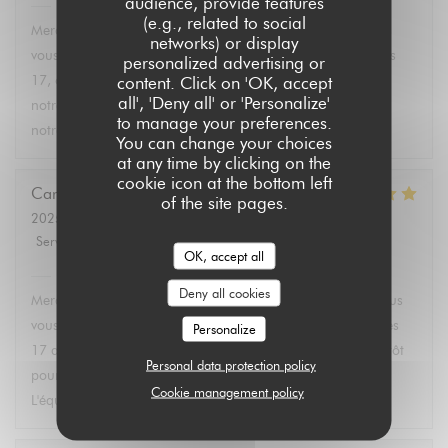
audience, provide features
Aux Dés Calés 17 - Legendre
has replied to this review
(e.g., related to social
Merci Martin pour vos 5 étoiles ! C'est avec plaisir que nous
networks) or display
vous accueillons dans notre restaurant Bistro Aux Dés Calés
personalized advertising or
17, où vous pourrez découvrir dès l'arrivée des beaux jours
content. Click on 'OK, accept
all', 'Deny all' or 'Personalize'
notre terrasse et nos plats faits maison. À très bientôt dans
to manage your preferences.
notre bistro à Paris ! L'équipe des Aux Dés Calés.
You can change your choices
at any time by clicking on the
cookie icon at the bottom left
Caroline
L
of the site pages.
2025-02-21
- 12:45 - Guests 2
Service
:
5
/5
Ambiance
:
5
/5
Food
:
5
/5
Value
:
5
/5
OK, accept all
Aux Dés Calés 17 - Legendre
has replied to this review
Deny all cookies
Merci Caroline pour ces 5 étoiles ! C'est avec plaisir que nous
vous accueillons dans notre Restaurant Bistro Aux Dés Calés
Personalize
17 au coeur des Epinettes. Nous espérons vous revoir bientôt
Personal data protection policy
pour profiter de notre terrasse et de nos plats faits maison.
Cookie management policy
L'équipe des Aux Dés Calés vous souhaite une jolie journée