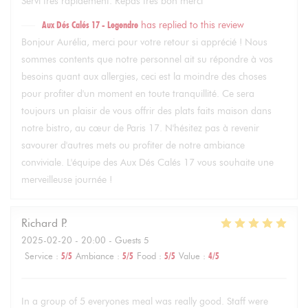
Servi très rapidement. Repas très bon merci
Aux Dés Calés 17 - Legendre
has replied to this review
Bonjour Aurélia, merci pour votre retour si apprécié ! Nous
sommes contents que notre personnel ait su répondre à vos
besoins quant aux allergies, ceci est la moindre des choses
pour profiter d'un moment en toute tranquillité. Ce sera
toujours un plaisir de vous offrir des plats faits maison dans
notre bistro, au cœur de Paris 17. N'hésitez pas à revenir
savourer d'autres mets ou profiter de notre ambiance
conviviale. L'équipe des Aux Dés Calés 17 vous souhaite une
merveilleuse journée !
Richard
P
2025-02-20
- 20:00 - Guests 5
Service
:
5
/5
Ambiance
:
5
/5
Food
:
5
/5
Value
:
4
/5
In a group of 5 everyones meal was really good. Staff were