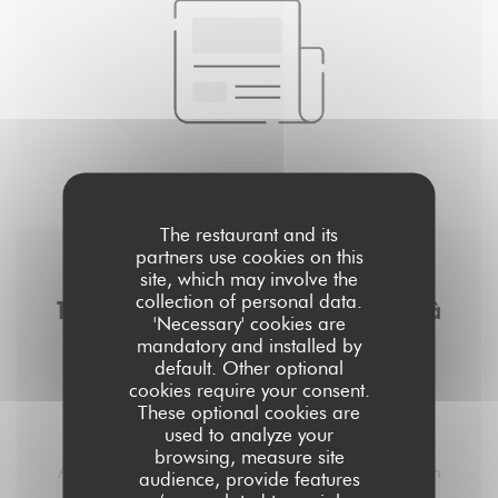
The restaurant and its
partners use cookies on this
12/06/2019
site, which may involve the
collection of personal data.
Top 10 des meilleurs bars à jeux de société à
'Necessary' cookies are
Paris, pour passer du bon temps
mandatory and installed by
default. Other optional
cookies require your consent.
These optional cookies are
used to analyze your
1. Aux Dès Calés
browsing, measure site
Aux Dès Calés, c’est un resto/brasserie où qu’on
audience, provide features