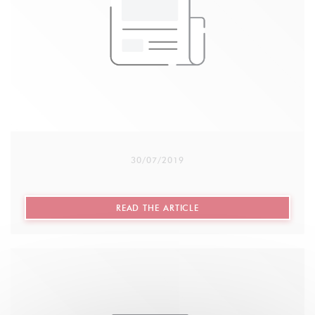
Chaque année, avant Noël, la semaine solidaire est
mise en place au restaurant : Entrée/plat/dessert et
une partie du prix du menu est reversé à
l’association Robins des Rues
30/07/2019
((OPENS IN A NEW WIND
READ THE ARTICLE