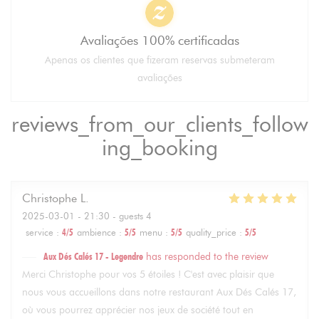
Avaliações 100% certificadas
Apenas os clientes que fizeram reservas submeteram
avaliações
reviews_from_our_clients_follow
ing_booking
Christophe
L
2025-03-01
- 21:30 - guests 4
service
:
4
/5
ambience
:
5
/5
menu
:
5
/5
quality_price
:
5
/5
Aux Dés Calés 17 - Legendre
has responded to the review
Merci Christophe pour vos 5 étoiles ! C'est avec plaisir que
nous vous accueillons dans notre restaurant Aux Dés Calés 17,
où vous pourrez apprécier nos jeux de société tout en