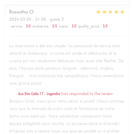
Roswitha
O
2025-03-03
- 21:00 - guests 3
service
:
5
/5
ambience
:
5
/5
menu
:
5
/5
quality_price
:
5
/5
La réservation a été très simple ! Le personnel de service était
attentif et chaleureux. La carte est variée et alléchante, et la
cuisine est non seulement délicieuse mais aussi très flexible. De
plus, l’équipe parle plusieurs langues : allemand, anglais,
français… Une ambiance très sympathique ! Nous reviendrons
avec grand plaisir.
Aux Dés Calés 17 - Legendre
has responded to the review
Bonjour Ortel, merci pour votre retour si positif ! Nous sommes
ravis que la diversité de notre carte et l'ambiance de notre
bistro vous aient plu. Votre satisfaction concernant notre
équipe polyglotte nous touche. La jeunesse aime la diversité !
N'hésitez pas à revenir jouer aux jeux de société ou à profiter