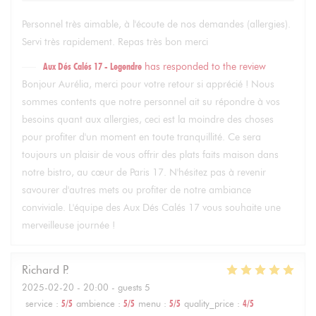
Personnel très aimable, à l'écoute de nos demandes (allergies).
Servi très rapidement. Repas très bon merci
Aux Dés Calés 17 - Legendre
has responded to the review
Bonjour Aurélia, merci pour votre retour si apprécié ! Nous
sommes contents que notre personnel ait su répondre à vos
besoins quant aux allergies, ceci est la moindre des choses
pour profiter d'un moment en toute tranquillité. Ce sera
toujours un plaisir de vous offrir des plats faits maison dans
notre bistro, au cœur de Paris 17. N'hésitez pas à revenir
savourer d'autres mets ou profiter de notre ambiance
conviviale. L'équipe des Aux Dés Calés 17 vous souhaite une
merveilleuse journée !
Richard
P
2025-02-20
- 20:00 - guests 5
service
:
5
/5
ambience
:
5
/5
menu
:
5
/5
quality_price
:
4
/5