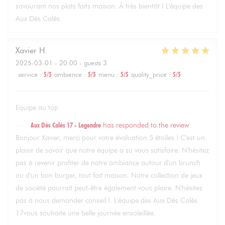
savourant nos plats faits maison. À très bientôt ! L'équipe des
Aux Dés Calés.
Xavier
H
2025-03-01
- 20:00 - guests 3
service
:
5
/5
ambience
:
5
/5
menu
:
5
/5
quality_price
:
5
/5
Equipe au top
Aux Dés Calés 17 - Legendre
has responded to the review
Bonjour Xavier, merci pour votre évaluation 5 étoiles ! C'est un
plaisir de savoir que notre équipe a su vous satisfaire. N'hésitez
pas à revenir profiter de notre ambiance autour d'un brunch
ou d'un bon burger, tout fait maison. Notre collection de jeux
de société pourrait peut-être également vous plaire. N'hésitez
pas à nous demander conseil !. L'équipe des Aux Dés Calés
17vous souhaite une belle journée ensoleillée.