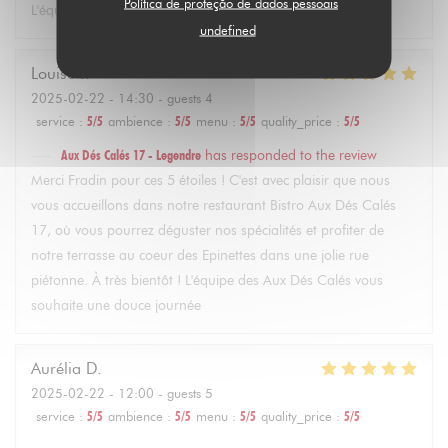
Política de proteção de dados pessoais
L'équipe des Aux Dés Calés vous souhaite une jolie journée
undefined
Louise
F
2025-02-22
- 14:30 - guests 4
service
:
5
/5
ambience
:
5
/5
menu
:
5
/5
quality_price
:
5
/5
Aux Dés Calés 17 - Legendre
has responded to the review
Merci Fradin pour ces 5 étoiles ! C'est avec plaisir que nous
vous accueillons dans notre restaurant Bistro Aux Dés Calés
17, où vous pourrez déguster nos spécialités et profiter de
notre terrasse au coeur des Epinettes dans une jolie rue
piétonne. À très bientôt ! L'équipe des Aux Dés Calés vous
souhaite une douce journée
Aurélia
D
2025-02-22
- 12:00 - guests 5
service
:
5
/5
ambience
:
5
/5
menu
:
5
/5
quality_price
:
5
/5