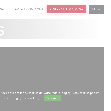
NSA
MAPA E CONTACTO
RESERVAR UMA MESA
PT
((ABRE NUMA NOVA JANELA))
((ABRE NUMA NOVA JANELA))
s
, você deve aceitar os cookies do Waze Map (Google). Esses cookies podem
ados de navegação e localização.
Autorizar