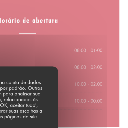
Horário de abertura
08:00 - 01:00
08:00 - 02:00
r na coleta de dados
10:00 - 02:00
 por padrão. Outros
m para analisar sua
o, relacionadas às
10:00 - 00:00
OK, aceitar tudo',
erar suas escolhas a
s páginas do site.