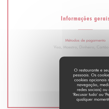
Informações gerai
Métodos de pagamento
Visa, Maestro, Dinheiro, Cartão
O restaurante e seu
pessoais. Os cooki
cookies opcionais 
navegação, medir 
redes sociais) ou
'Recusar tudo' ou '
qualquer momento 