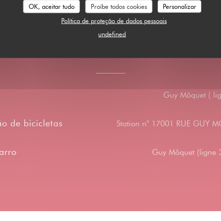
OK, aceitar tudo
Proíbe todos cookies
Personalizar
Política de proteção de dados pessoais
undefined
Acesso
Guy Môquet ( lig
o de bicicletas
Station n° 17001 RUE GUY
arro
Guy Môquet (ligne 3