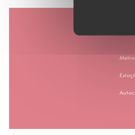
Metro
Estaçã
Autoc