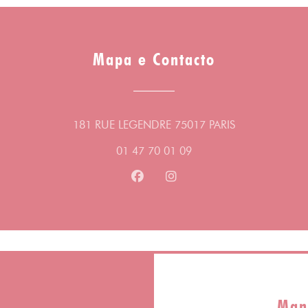
Mapa e Contacto
((abre numa no
181 RUE LEGENDRE 75017 PARIS
01 47 70 01 09
Facebook ((abre numa nova jane
Instagram ((abre numa no
Man