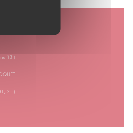
ne 13 )
 MOQUET
1, 21 )