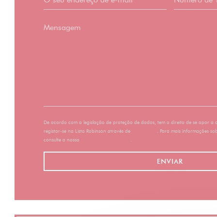
De acordo com a legislação de proteção de dados, tem o direito de se opor a
registar-se na Lista Robinson através de
robinson.pt
. Para mais informações so
consulte a nossa
política de privacidade
.