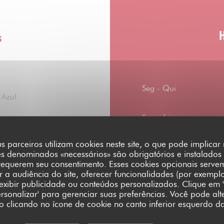
s
Seg
-
Qui
 Azul
Sexta-feira
s parceiros utilizam cookies neste site, o que pode implica
Sábado
es denominados «necessários» são obrigatórios e instalados
requerem seu consentimento. Esses cookies opcionais serve
a audiência do site, oferecer funcionalidades (por exempl
Domingo
 exibir publicidade ou conteúdos personalizados. Clique em '
Personalizar' para gerenciar suas preferências. Você pode alt
clicando no ícone de cookie no canto inferior esquerdo da