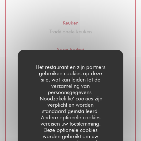
Keuken
Traditionele keuken
Soort bedrijf
Ristorante - Bistrot - Bar
Het restaurant en zijn partners
gebruiken cookies op deze
Diensten
site, wat kan leiden tot de
verzameling van
Wijnverkoop, Take away, Zomerterras,
persoonsgegevens.
Privatiseringsruimte restaurant en hal, Gratis
'Noodzakelijke' cookies zijn
wifi
verplicht en worden
standaard geïnstalleerd.
Andere optionele cookies
Betaalmethoden
vereisen uw toestemming.
Deze optionele cookies
Visa, meester, Contant geld, Debetkaart
worden gebruikt om uw