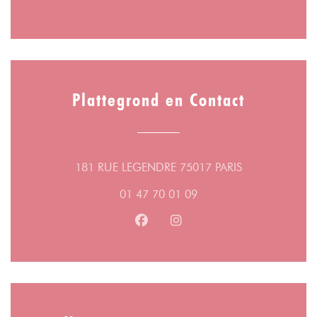
Plattegrond en Contact
((opent in een 
181 RUE LEGENDRE 75017 PARIS
01 47 70 01 09
Facebook ((opent in een nieuw v
Instagram ((opent in een n