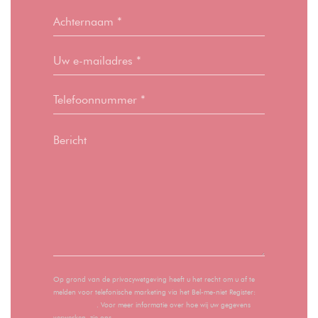
Op grond van de privacywetgeving heeft u het recht om u af te
melden voor telefonische marketing via het Bel-me-niet Register:
bel-me-niet.nl
. Voor meer informatie over hoe wij uw gegevens
verwerken, zie ons
privacybeleid
.