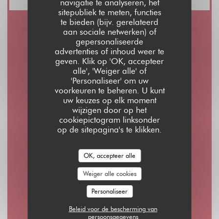
navigatie te analyseren, het
sitepubliek te meten, functies
te bieden (bijv. gerelateerd
aan sociale netwerken) of
Openingstijden
gepersonaliseerde
advertenties of inhoud weer te
geven. Klik op 'OK, accepteer
alle', 'Weiger alle' of
'Personaliseer' om uw
voorkeuren te beheren. U kunt
Maa
-
Don
uw keuzes op elk moment
08:00 - 01:00
wijzigen door op het
cookiepictogram linksonder
op de sitepagina's te klikken.
Vrijdag
08:00 - 02:00
OK, accepteer alle
Weiger alle cookies
Zaterdag
10:00 - 02:00
Personaliseer
Beleid voor de bescherming van
persoonsgegevens
Zondag