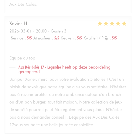
Aux Dés Calés.
Xavier
H
2025-03-01
- 20:00 - Gasten 3
Service
:
5
/5
Atmosfeer
:
5
/5
Keuken
:
5
/5
Kwaliteit / Prijs
:
5
/5
Equipe au top
Aux Dés Calés 17 - Legendre
heeft op deze beoordeling
gereageerd
Bonjour Xavier, merci pour votre évaluation 5 étoiles ! C'est un
plaisir de savoir que notre équipe a su vous satisfaire. N'hésitez
pas à revenir profiter de notre ambiance autour d'un brunch
ou d'un bon burger, tout fait maison. Notre collection de jeux
de société pourrait peut-être également vous plaire. N'hésitez
pas à nous demander conseil !. L'équipe des Aux Dés Calés
17vous souhaite une belle journée ensoleillée.