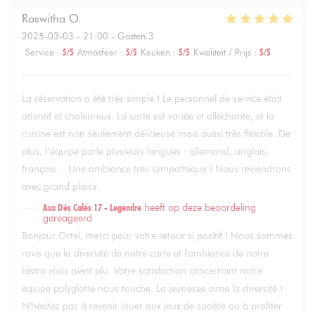
Roswitha
O
2025-03-03
- 21:00 - Gasten 3
Service
:
5
/5
Atmosfeer
:
5
/5
Keuken
:
5
/5
Kwaliteit / Prijs
:
5
/5
La réservation a été très simple ! Le personnel de service était
attentif et chaleureux. La carte est variée et alléchante, et la
cuisine est non seulement délicieuse mais aussi très flexible. De
plus, l’équipe parle plusieurs langues : allemand, anglais,
français… Une ambiance très sympathique ! Nous reviendrons
avec grand plaisir.
Aux Dés Calés 17 - Legendre
heeft op deze beoordeling
gereageerd
Bonjour Ortel, merci pour votre retour si positif ! Nous sommes
ravis que la diversité de notre carte et l'ambiance de notre
bistro vous aient plu. Votre satisfaction concernant notre
équipe polyglotte nous touche. La jeunesse aime la diversité !
N'hésitez pas à revenir jouer aux jeux de société ou à profiter