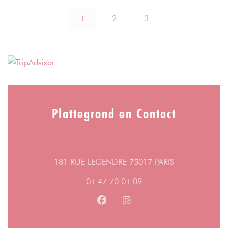
1
2
3
Plattegrond en Contact
((opent in een 
181 RUE LEGENDRE 75017 PARIS
01 47 70 01 09
Facebook ((opent in een nieuw v
Instagram ((opent in een n