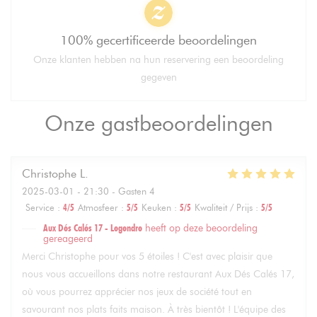
100% gecertificeerde beoordelingen
Onze klanten hebben na hun reservering een beoordeling
gegeven
Onze gastbeoordelingen
Christophe
L
2025-03-01
- 21:30 - Gasten 4
Service
:
4
/5
Atmosfeer
:
5
/5
Keuken
:
5
/5
Kwaliteit / Prijs
:
5
/5
Aux Dés Calés 17 - Legendre
heeft op deze beoordeling
gereageerd
Merci Christophe pour vos 5 étoiles ! C'est avec plaisir que
nous vous accueillons dans notre restaurant Aux Dés Calés 17,
où vous pourrez apprécier nos jeux de société tout en
savourant nos plats faits maison. À très bientôt ! L'équipe des