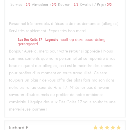
Service
:
5
/5
Atmosfeer
:
5
/5
Keuken
:
5
/5
Kwaliteit / Prijs
:
5
/5
Personnel très aimable, à l'écoute de nos demandes (allergies).
Servi très rapidement. Repas très bon merci
Aux Dés Calés 17 - Legendre
heeft op deze beoordeling
gereageerd
Bonjour Aurélia, merci pour votre retour si apprécié ! Nous
sommes contents que notre personnel ait su répondre à vos
besoins quant aux allergies, ceci est la moindre des choses
pour profiter d'un moment en toute tranquillité. Ce sera
toujours un plaisir de vous offrir des plats faits maison dans
notre bistro, au cœur de Paris 17. N'hésitez pas à revenir
savourer d'autres mets ou profiter de notre ambiance
conviviale. L'équipe des Aux Dés Calés 17 vous souhaite une
merveilleuse journée !
Richard
P