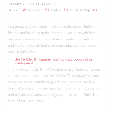
2025-02-20
- 20:00 - Gasten 5
Service
:
5
/5
Atmosfeer
:
5
/5
Keuken
:
5
/5
Kwaliteit / Prijs
:
4
/5
In a group of 5 everyones meal was really good. Staff were
friendly and helpfully spoke English. It was busy with local
people which is a good sign when considering a restaurant
and we were lucky to find such a nice place so near to our
hotel in Saint Ouen
Aux Dés Calés 17 - Legendre
heeft op deze beoordeling
gereageerd
Thank you so much, Pitt! We're glad to hear that your group
enjoyed their meals at Aux Dés Calés 17. It's always a pleasure
to see our restaurant buzzing with local patrons. We look
forward to welcoming you back for more homemade dishes
and a lovely atmosphere during your next visit to Paris. The
team of Aux Dés Calés.