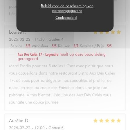
Beleid voor de bescherming van
pour profiter de notre terrasse et de nos plats faits maison.
persoonsgegevens
L'équipe des Aux Dés Calés vous souhaite une jolie journée
Cookiebeleid
Louise
F
2025-02-22
- 14:30 - Gasten 4
Service
:
5
/5
Atmosfeer
:
5
/5
Keuken
:
5
/5
Kwaliteit / Prijs
:
5
/5
Aux Dés Calés 17 - Legendre
heeft op deze beoordeling
gereageerd
Merci Fradin pour ces 5 étoiles ! C'est avec plaisir que nous
vous accueillons dans notre restaurant Bistro Aux Dés Calés
17, où vous pourrez déguster nos spécialités et profiter de
notre terrasse au coeur des Epinettes dans une jolie rue
piétonne. À très bientôt ! L'équipe des Aux Dés Calés vous
souhaite une douce journée
Aurélia
D
2025-02-22
- 12:00 - Gasten 5