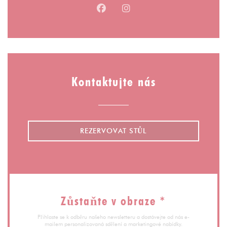
Facebook ((otevře se v novém ok
Instagram ((otevře se v n
Kontaktujte nás
REZERVOVAT STŮL
Zůstaňte v obraze
*
Přihlaste se k odběru našeho newsletteru a dostávejte od nás e-
mailem personalizovaná sdělení a marketingové nabídky.