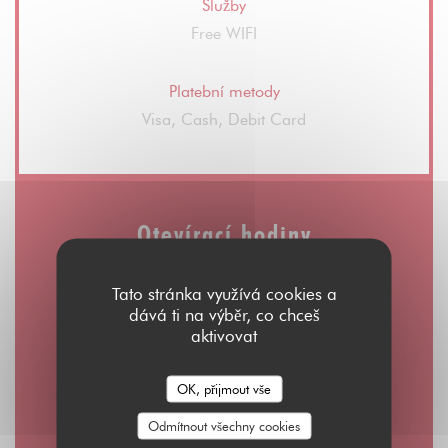
Služby
Free WIFI
Platební metody
Visa, Cash, Debit Card
Otevírací hodiny
Tato stránka využívá cookies a
dává ti na výběr, co chceš
aktivovat
Pon
-
Čt
08:00 - 01:00
OK, přijmout vše
Pátek
Odmítnout všechny cookies