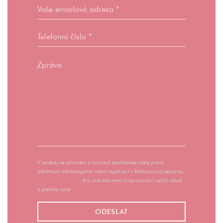
V souladu se zákonem o ochraně spotřebitele máte právo
odmítnout marketingová volání registrací v Robinsonově seznamu:
robinsonseznam.cz
. Pro více informací o zpracování vašich údajů
si přečtěte naše
zásady ochrany osobních údajů
.