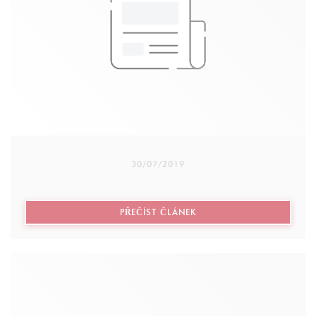
Chaque année, avant Noël, la semaine solidaire est
mise en place au restaurant : Entrée/plat/dessert et
une partie du prix du menu est reversé à
l’association Robins des Rues
30/07/2019
((OTEVŘE SE V NOVÉM OK
PŘEČÍST ČLÁNEK