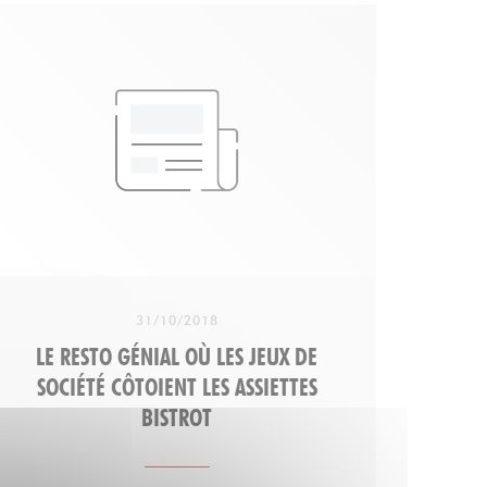
tartare au couteau ou poisson du jour,
gardez une petite place pour la tatin ou le
fondant à la fleur de sel. En un mot comme
en 1000 : généreux "
31/10/2018
LE RESTO GÉNIAL OÙ LES JEUX DE
SOCIÉTÉ CÔTOIENT LES ASSIETTES
BISTROT