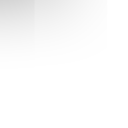
de mot créé par le propriétaire des lieux,
Ludovic, fan absolu de jeux de société.
Une petite faim ? La carte façon bistrot est
parfaite : on partage une bonne terrine, un
foie gras mi-cuit, ou un camembert chaud
délicieux ; on se fait une belle entrecôte de
bœuf Angus avec ses frites et on arrose le
tout d’un bon petit vin nature et miracle… La
soirée parfaite se fait !
Aux dés Calés
STRA))
181, rue Legendre Paris 17
01 47 70 01 09
TRA))