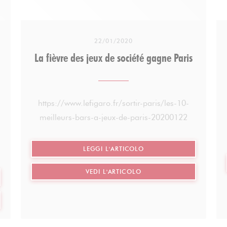
22/01/2020
La fièvre des jeux de société gagne Paris
https://www.lefigaro.fr/sortir-paris/les-10-
meilleurs-bars-a-jeux-de-paris-20200122
((APRE UNA NUOVA FINE
LEGGI L'ARTICOLO
((APRE UNA NUOVA FINES
VEDI L'ARTICOLO
OVA FINESTRA))
VA FINESTRA))