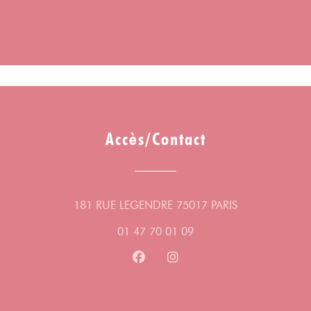
Accès/Contact
((ouvre une nou
181 RUE LEGENDRE 75017 PARIS
01 47 70 01 09
Facebook ((ouvre une nouvelle fe
Instagram ((ouvre une nouv