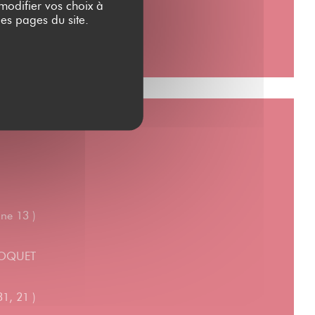
 modifier vos choix à
es pages du site.
ne 13 )
 MOQUET
1, 21 )