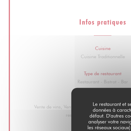
Infos pratiques
Cuisine
Cuisine Traditionnelle
Type de restaurant
Restaurant - Bistrot - Bar
Services
Le restaurant et s
Vente de vins, Vente à emporter, Terrasse d'été,
données à caractèr
restaurant et salle, Accès wifi gr
défaut. D'autres co
analyser votre navig
les réseaux sociaux)