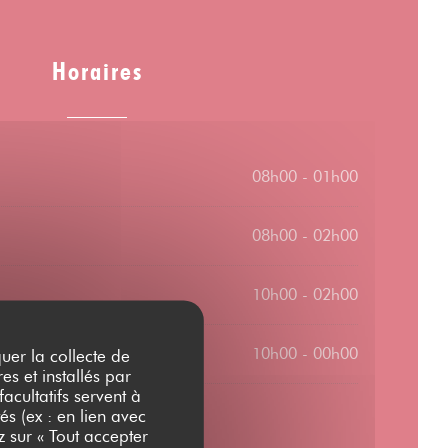
Horaires
08h00 - 01h00
08h00 - 02h00
10h00 - 02h00
10h00 - 00h00
quer la collecte de
es et installés par
acultatifs servent à
és (ex : en lien avec
z sur « Tout accepter