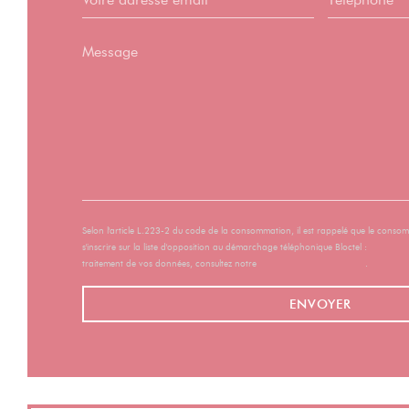
Selon l'article L.223-2 du code de la consommation, il est rappelé que le conso
s'inscrire sur la liste d'opposition au démarchage téléphonique Bloctel :
bloctel.go
traitement de vos données, consultez notre
politique de confidentialité
.