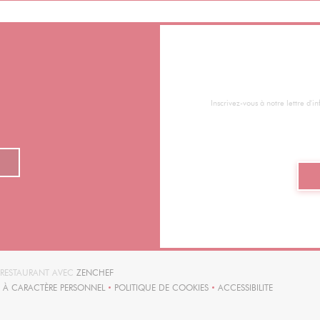
Inscrivez-vous à notre lettre d'
((OUVRE UNE NOUVELLE FENÊTRE))
T RESTAURANT AVEC
ZENCHEF
 À CARACTÈRE PERSONNEL
POLITIQUE DE COOKIES
ACCESSIBILITE
E UNE NOUVELLE FENÊTRE))
((OUVRE UNE NOUVELLE FENÊTRE))
((OUVRE UNE NOUV