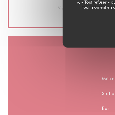
Moyens de paiement
», « Tout refuser » 
tout moment en c
Visa, Maestro, Espèces, Carte B
Métro
Statio
Bus