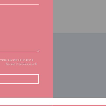
mmateur peut user de son droit à
uv.fr
. Pour plus d'informations sur le