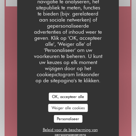
navigatie te analyseren, het
sitepubliek te meten, functies
te bieden (bijv. gerelateerd
aan sociale netwerken) of
Openingstijden
gepersonaliseerde
advertenties of inhoud weer te
geven. Klik op 'OK, accepteer
alle', 'Weiger alle' of
'Personaliseer' om uw
voorkeuren te beheren. U kunt
Maa
-
Don
uw keuzes op elk moment
08:00 - 01:00
wijzigen door op het
cookiepictogram linksonder
op de sitepagina's te klikken.
Vrijdag
08:00 - 02:00
OK, accepteer alle
Weiger alle cookies
Zaterdag
10:00 - 02:00
Personaliseer
Beleid voor de bescherming van
persoonsgegevens
Zondag