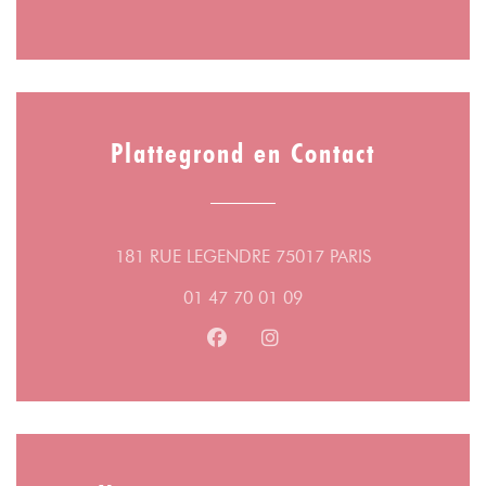
Plattegrond en Contact
((opent in een 
181 RUE LEGENDRE 75017 PARIS
01 47 70 01 09
Facebook ((opent in een nieuw v
Instagram ((opent in een n