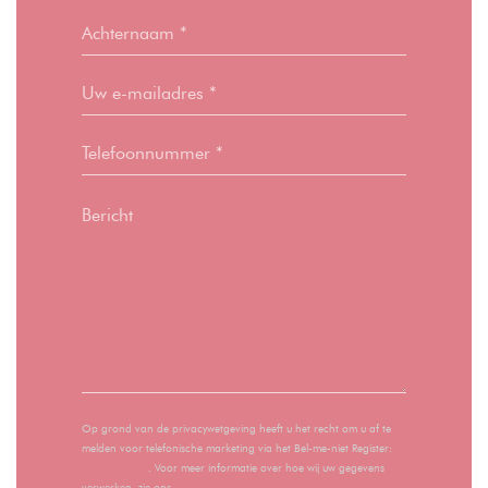
Op grond van de privacywetgeving heeft u het recht om u af te
melden voor telefonische marketing via het Bel-me-niet Register:
bel-me-niet.nl
. Voor meer informatie over hoe wij uw gegevens
verwerken, zie ons
privacybeleid
.