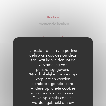
Keuken
Traditionele keuken
Soort bedrijf
Ristorante - Bistrot - Bar
Het restaurant en zijn partners
gebruiken cookies op deze
Diensten
site, wat kan leiden tot de
verzameling van
Wijnverkoop, Take away, Zomerterras,
persoonsgegevens.
Privatiseringsruimte restaurant en hal, Gratis
'Noodzakelijke' cookies zijn
wifi
verplicht en worden
standaard geïnstalleerd.
Andere optionele cookies
Betaalmethoden
vereisen uw toestemming.
Deze optionele cookies
Visa, meester, Contant geld, Debetkaart
worden gebruikt om uw