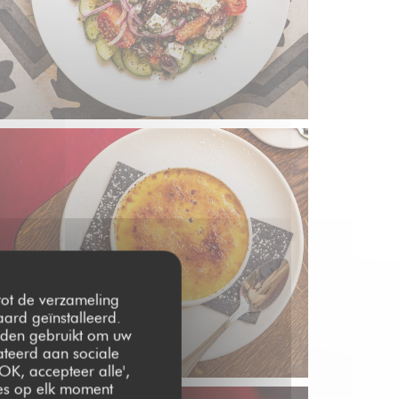
 tot de verzameling
ard geïnstalleerd.
rden gebruikt om uw
lateerd aan sociale
OK, accepteer alle',
zes op elk moment