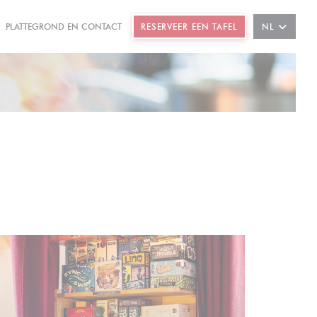
PLATTEGROND EN CONTACT
RESERVEER EEN TAFEL
NL
PENT IN EEN NIEUW VENSTER))
(OPENT IN EEN NIEUW VENSTER))