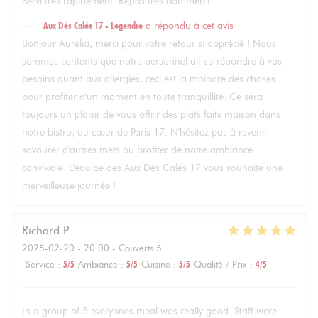
Servi très rapidement. Repas très bon merci
Aux Dés Calés 17 - Legendre
a répondu à cet avis
Bonjour Aurélia, merci pour votre retour si apprécié ! Nous
sommes contents que notre personnel ait su répondre à vos
besoins quant aux allergies, ceci est la moindre des choses
pour profiter d'un moment en toute tranquillité. Ce sera
toujours un plaisir de vous offrir des plats faits maison dans
notre bistro, au cœur de Paris 17. N'hésitez pas à revenir
savourer d'autres mets ou profiter de notre ambiance
conviviale. L'équipe des Aux Dés Calés 17 vous souhaite une
merveilleuse journée !
Richard
P
2025-02-20
- 20:00 - Couverts 5
Service
:
5
/5
Ambiance
:
5
/5
Cuisine
:
5
/5
Qualité / Prix
:
4
/5
In a group of 5 everyones meal was really good. Staff were