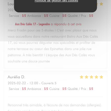
Politique de gestion des cookies
Louise
F
2025-02-22
- 14:30 - Couverts 4
Service
:
5
/5
Ambiance
:
5
/5
Cuisine
:
5
/5
Qualité / Prix
:
5
/5
Aux Dés Calés 17 - Legendre
a répondu à cet avis
Merci Fradin pour ces 5 étoiles ! C'est avec plaisir que nous
vous accueillons dans notre restaurant Bistro Aux Dés Calés
17, où vous pourrez déguster nos spécialités et profiter de
notre terrasse au coeur des Epinettes dans une jolie rue
piétonne. À très bientôt ! L'équipe des Aux Dés Calés vous
souhaite une douce journée
Aurélia
D
2025-02-22
- 12:00 - Couverts 5
Service
:
5
/5
Ambiance
:
5
/5
Cuisine
:
5
/5
Qualité / Prix
:
5
/5
Personnel très aimable, à l'écoute de nos demandes (allergies).