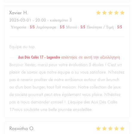
Xavier
H
2025-03-01
- 20:00 - καλεσμένοι 3
Υπηρεσία
:
5
/5
Ατμόσφαιρα
:
5
/5
Μενού
:
5
/5
Ποιότητα / Τιμή
:
5
/5
Equipe au top
Aux Dés Calés 17 - Legendre
απάντησε σε αυτή την αξιολόγηση
Bonjour Xavier, merci pour votre évaluation 5 étoiles ! C'est un
plaisir de savoir que notre équipe a su vous satisfaire. N'hésitez
pas à revenir profiter de notre ambiance autour d'un brunch
ou d'un bon burger, tout fait maison. Notre collection de jeux
de société pourrait peut-être également vous plaire. N'hésitez
pas à nous demander conseil !. L'équipe des Aux Dés Calés
17vous souhaite une belle journée ensoleillée.
Roswitha
O