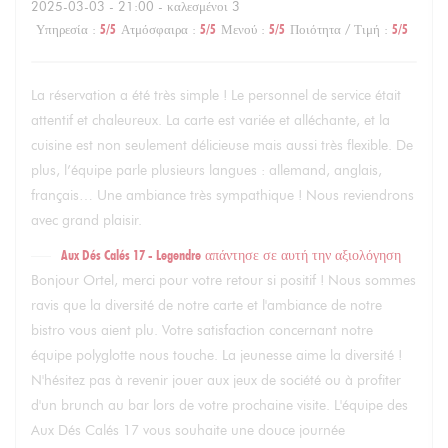
2025-03-03
- 21:00 - καλεσμένοι 3
Υπηρεσία
:
5
/5
Ατμόσφαιρα
:
5
/5
Μενού
:
5
/5
Ποιότητα / Τιμή
:
5
/5
La réservation a été très simple ! Le personnel de service était
attentif et chaleureux. La carte est variée et alléchante, et la
cuisine est non seulement délicieuse mais aussi très flexible. De
plus, l’équipe parle plusieurs langues : allemand, anglais,
français… Une ambiance très sympathique ! Nous reviendrons
avec grand plaisir.
Aux Dés Calés 17 - Legendre
απάντησε σε αυτή την αξιολόγηση
Bonjour Ortel, merci pour votre retour si positif ! Nous sommes
ravis que la diversité de notre carte et l'ambiance de notre
bistro vous aient plu. Votre satisfaction concernant notre
équipe polyglotte nous touche. La jeunesse aime la diversité !
N'hésitez pas à revenir jouer aux jeux de société ou à profiter
d'un brunch au bar lors de votre prochaine visite. L'équipe des
Aux Dés Calés 17 vous souhaite une douce journée