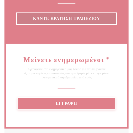
ΚΆΝΤΕ ΚΡΆΤΗΣΗ ΤΡΑΠΕΖΙΟΎ
Μείνετε ενημερωμένοι
*
Εγγραφείτε στο ενημερωτικό μας δελτίο για να λαμβάνετε
εξατομικευμένες επικοινωνίες και προσφορές μάρκετινγκ μέσω
ηλεκτρονικού ταχυδρομείου από εμάς.
ΕΓΓΡΑΦΉ