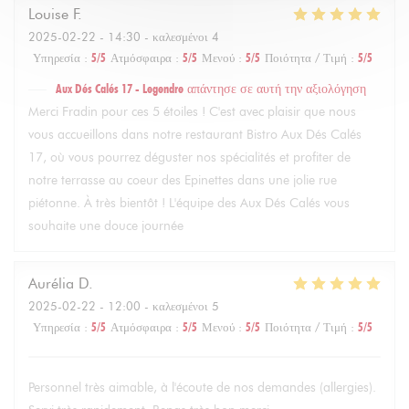
Louise
F
2025-02-22
- 14:30 - καλεσμένοι 4
Υπηρεσία
:
5
/5
Ατμόσφαιρα
:
5
/5
Μενού
:
5
/5
Ποιότητα / Τιμή
:
5
/5
Aux Dés Calés 17 - Legendre
απάντησε σε αυτή την αξιολόγηση
Merci Fradin pour ces 5 étoiles ! C'est avec plaisir que nous
vous accueillons dans notre restaurant Bistro Aux Dés Calés
17, où vous pourrez déguster nos spécialités et profiter de
notre terrasse au coeur des Epinettes dans une jolie rue
piétonne. À très bientôt ! L'équipe des Aux Dés Calés vous
souhaite une douce journée
Aurélia
D
2025-02-22
- 12:00 - καλεσμένοι 5
Υπηρεσία
:
5
/5
Ατμόσφαιρα
:
5
/5
Μενού
:
5
/5
Ποιότητα / Τιμή
:
5
/5
Personnel très aimable, à l'écoute de nos demandes (allergies).