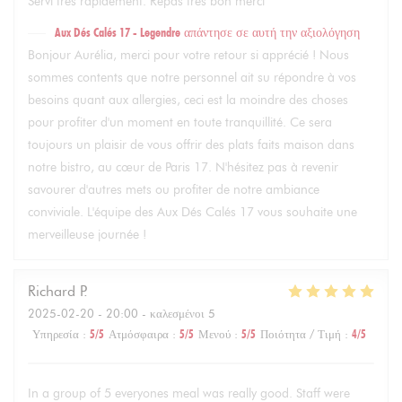
Servi très rapidement. Repas très bon merci
Aux Dés Calés 17 - Legendre
απάντησε σε αυτή την αξιολόγηση
Bonjour Aurélia, merci pour votre retour si apprécié ! Nous
sommes contents que notre personnel ait su répondre à vos
besoins quant aux allergies, ceci est la moindre des choses
pour profiter d'un moment en toute tranquillité. Ce sera
toujours un plaisir de vous offrir des plats faits maison dans
notre bistro, au cœur de Paris 17. N'hésitez pas à revenir
savourer d'autres mets ou profiter de notre ambiance
conviviale. L'équipe des Aux Dés Calés 17 vous souhaite une
merveilleuse journée !
Richard
P
2025-02-20
- 20:00 - καλεσμένοι 5
Υπηρεσία
:
5
/5
Ατμόσφαιρα
:
5
/5
Μενού
:
5
/5
Ποιότητα / Τιμή
:
4
/5
In a group of 5 everyones meal was really good. Staff were