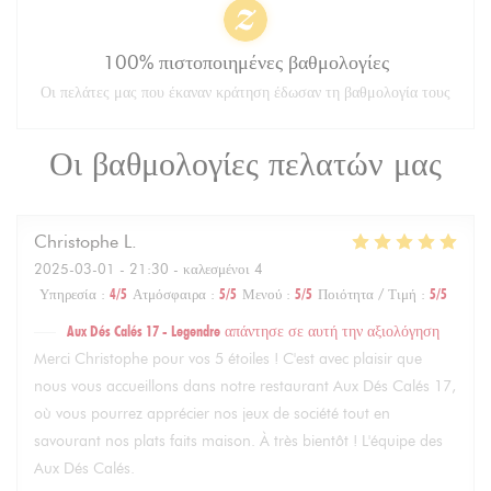
100% πιστοποιημένες βαθμολογίες
Οι πελάτες μας που έκαναν κράτηση έδωσαν τη βαθμολογία τους
Οι βαθμολογίες πελατών μας
Christophe
L
2025-03-01
- 21:30 - καλεσμένοι 4
Υπηρεσία
:
4
/5
Ατμόσφαιρα
:
5
/5
Μενού
:
5
/5
Ποιότητα / Τιμή
:
5
/5
Aux Dés Calés 17 - Legendre
απάντησε σε αυτή την αξιολόγηση
Merci Christophe pour vos 5 étoiles ! C'est avec plaisir que
nous vous accueillons dans notre restaurant Aux Dés Calés 17,
où vous pourrez apprécier nos jeux de société tout en
savourant nos plats faits maison. À très bientôt ! L'équipe des
Aux Dés Calés.