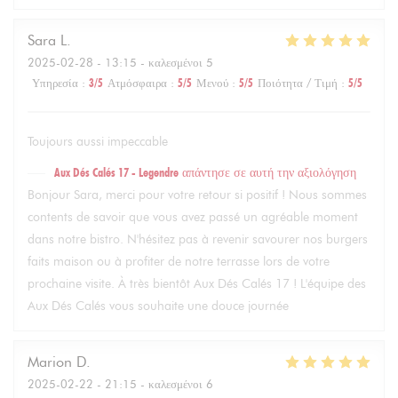
Sara
L
2025-02-28
- 13:15 - καλεσμένοι 5
Υπηρεσία
:
3
/5
Ατμόσφαιρα
:
5
/5
Μενού
:
5
/5
Ποιότητα / Τιμή
:
5
/5
Toujours aussi impeccable
Aux Dés Calés 17 - Legendre
απάντησε σε αυτή την αξιολόγηση
Bonjour Sara, merci pour votre retour si positif ! Nous sommes
contents de savoir que vous avez passé un agréable moment
dans notre bistro. N'hésitez pas à revenir savourer nos burgers
faits maison ou à profiter de notre terrasse lors de votre
prochaine visite. À très bientôt Aux Dés Calés 17 ! L'équipe des
Aux Dés Calés vous souhaite une douce journée
Marion
D
2025-02-22
- 21:15 - καλεσμένοι 6