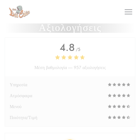
Πίνακας διαχείρισης "Μπισκότων" (Cookies)
Αξιολογήσεις
4.8
/5
Μέση βαθμολογία —
957 αξιολογήσεις
Υπηρεσία
Ατμόσφαιρα
Μενού
Ποιότητα/Τιμή