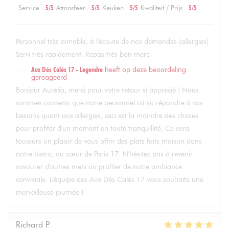
Service
:
5
/5
Atmosfeer
:
5
/5
Keuken
:
5
/5
Kwaliteit / Prijs
:
5
/5
Personnel très aimable, à l'écoute de nos demandes (allergies).
Servi très rapidement. Repas très bon merci
Aux Dés Calés 17 - Legendre
heeft op deze beoordeling
gereageerd
Bonjour Aurélia, merci pour votre retour si apprécié ! Nous
sommes contents que notre personnel ait su répondre à vos
besoins quant aux allergies, ceci est la moindre des choses
pour profiter d'un moment en toute tranquillité. Ce sera
toujours un plaisir de vous offrir des plats faits maison dans
notre bistro, au cœur de Paris 17. N'hésitez pas à revenir
savourer d'autres mets ou profiter de notre ambiance
conviviale. L'équipe des Aux Dés Calés 17 vous souhaite une
merveilleuse journée !
Richard
P