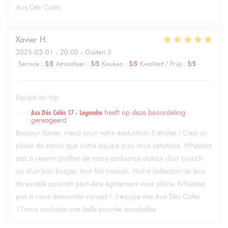
Aux Dés Calés.
Xavier
H
2025-03-01
- 20:00 - Gasten 3
Service
:
5
/5
Atmosfeer
:
5
/5
Keuken
:
5
/5
Kwaliteit / Prijs
:
5
/5
Equipe au top
Aux Dés Calés 17 - Legendre
heeft op deze beoordeling
gereageerd
Bonjour Xavier, merci pour votre évaluation 5 étoiles ! C'est un
plaisir de savoir que notre équipe a su vous satisfaire. N'hésitez
pas à revenir profiter de notre ambiance autour d'un brunch
ou d'un bon burger, tout fait maison. Notre collection de jeux
de société pourrait peut-être également vous plaire. N'hésitez
pas à nous demander conseil !. L'équipe des Aux Dés Calés
17vous souhaite une belle journée ensoleillée.