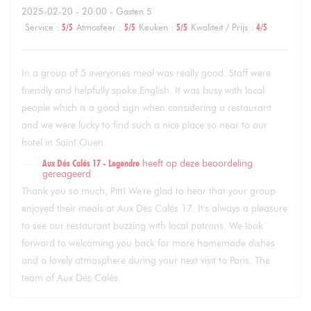
2025-02-20
- 20:00 - Gasten 5
Service
:
5
/5
Atmosfeer
:
5
/5
Keuken
:
5
/5
Kwaliteit / Prijs
:
4
/5
In a group of 5 everyones meal was really good. Staff were
friendly and helpfully spoke English. It was busy with local
people which is a good sign when considering a restaurant
and we were lucky to find such a nice place so near to our
hotel in Saint Ouen
Aux Dés Calés 17 - Legendre
heeft op deze beoordeling
gereageerd
Thank you so much, Pitt! We're glad to hear that your group
enjoyed their meals at Aux Dés Calés 17. It's always a pleasure
to see our restaurant buzzing with local patrons. We look
forward to welcoming you back for more homemade dishes
and a lovely atmosphere during your next visit to Paris. The
team of Aux Dés Calés.