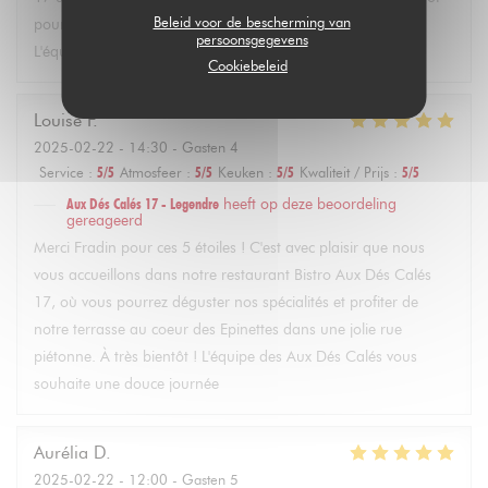
Beleid voor de bescherming van
pour profiter de notre terrasse et de nos plats faits maison.
persoonsgegevens
L'équipe des Aux Dés Calés vous souhaite une jolie journée
Cookiebeleid
Louise
F
2025-02-22
- 14:30 - Gasten 4
Service
:
5
/5
Atmosfeer
:
5
/5
Keuken
:
5
/5
Kwaliteit / Prijs
:
5
/5
Aux Dés Calés 17 - Legendre
heeft op deze beoordeling
gereageerd
Merci Fradin pour ces 5 étoiles ! C'est avec plaisir que nous
vous accueillons dans notre restaurant Bistro Aux Dés Calés
17, où vous pourrez déguster nos spécialités et profiter de
notre terrasse au coeur des Epinettes dans une jolie rue
piétonne. À très bientôt ! L'équipe des Aux Dés Calés vous
souhaite une douce journée
Aurélia
D
2025-02-22
- 12:00 - Gasten 5