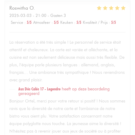
Roswitha
O
2025-03-03
- 21:00 - Gasten 3
Service
:
5
/5
Atmosfeer
:
5
/5
Keuken
:
5
/5
Kwaliteit / Prijs
:
5
/5
La réservation a été très simple ! Le personnel de service était
attentif et chaleureux. La carte est variée et alléchante, et la
cuisine est non seulement délicieuse mais aussi très flexible. De
plus, l’équipe parle plusieurs langues : allemand, anglais,
français… Une ambiance très sympathique ! Nous reviendrons
avec grand plaisir.
Aux Dés Calés 17 - Legendre
heeft op deze beoordeling
gereageerd
Bonjour Ortel, merci pour votre retour si positif ! Nous sommes
ravis que la diversité de notre carte et l'ambiance de notre
bistro vous aient plu. Votre satisfaction concernant notre
équipe polyglotte nous touche. La jeunesse aime la diversité !
N'hésitez pas à revenir jouer aux jeux de société ou à profiter