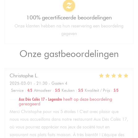
100% gecertificeerde beoordelingen
Onze klanten hebben na hun reservering een beoordeling
gegeven
Onze gastbeoordelingen
Christophe
L
2025-03-01
- 21:30 - Gasten 4
Service
:
4
/5
Atmosfeer
:
5
/5
Keuken
:
5
/5
Kwaliteit / Prijs
:
5
/5
Aux Dés Calés 17 - Legendre
heeft op deze beoordeling
gereageerd
Merci Christophe pour vos 5 étoiles ! C'est avec plaisir que
nous vous accueillons dans notre restaurant Aux Dés Calés 17,
où vous pourrez apprécier nos jeux de société tout en
savourant nos plats faits maison. À très bientôt ! L'équipe des