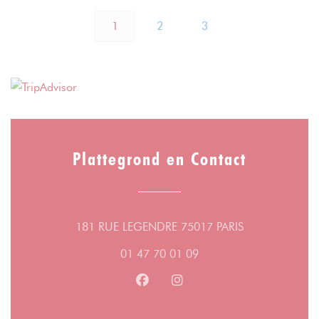
1
2
3
Plattegrond en Contact
((opent in een 
181 RUE LEGENDRE 75017 PARIS
01 47 70 01 09
Facebook ((opent in een nieuw v
Instagram ((opent in een n