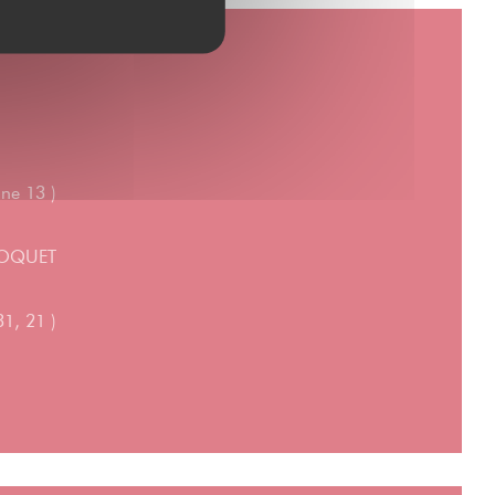
ne 13 )
 MOQUET
1, 21 )