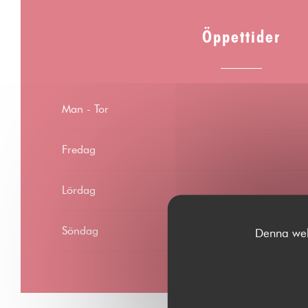
Öppettider
Man
-
Tor
Fredag
Lördag
Söndag
Denna webb