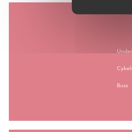
Under
Cykel
Buss