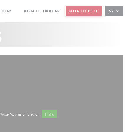
TIKLAR
KARTA OCH KONTAKT
BOKA ETT BORD
SV
((ÖPPNAS I ETT NYTT FÖNSTER))
((ÖPPNAS I ETT NYTT FÖNSTER))
s
Waze Map är ur funktion.
Tillåta