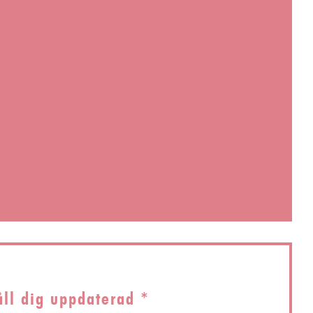
ytt fönster))
ter))
tt fönster))
åll dig uppdaterad
*