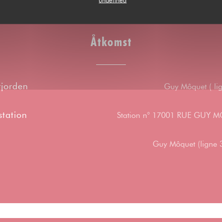
Åtkomst
jorden
Guy Môquet ( lig
station
Station n° 17001 RUE GUY
Guy Môquet (ligne 3