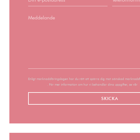
Enligt marknadsföringslagen har du rätt att spärra dig mot oönskad marknads
nixtelefon.org
. För mer information om hur vi behandlar dina uppgifter, se vår
i