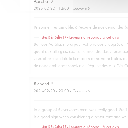
Aurélia
D
2025-02-22
- 12:00 - Couverts 5
Personnel très aimable, à l'écoute de nos demandes (al
Aux Dés Calés 17 - Legendre
a répondu à cet avis
Bonjour Aurélia, merci pour votre retour si apprécié 
quant aux allergies, ceci est la moindre des choses pou
vous offrir des plats faits maison dans notre bistro, a
de notre ambiance conviviale. L'équipe des Aux Dés Ca
Richard
P
2025-02-20
- 20:00 - Couverts 5
In a group of 5 everyones meal was really good. Staff 
is a good sign when considering a restaurant and we w
Aux Dés Calés 17 - Legendre
a répondu à cet avis