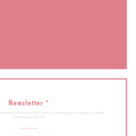
velle fenêtre))
nêtre))
elle fenêtre))
Newsletter
*
information pour recevoir des communications personnalisées et des offres
marketing par courriel.