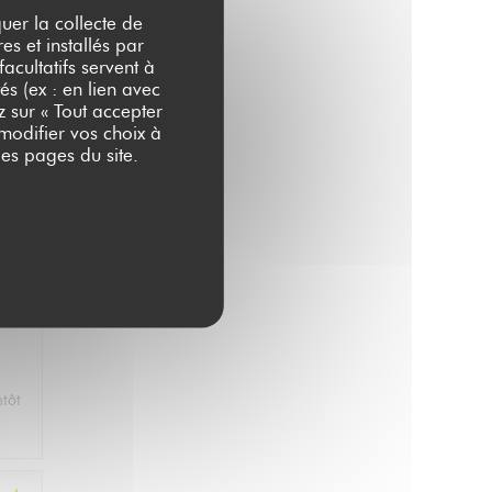
quer la collecte de
es et installés par
acultatifs servent à
és (ex : en lien avec
:
5
/5
z sur « Tout accepter
 modifier vos choix à
es pages du site.
u
:
5
/5
ntôt