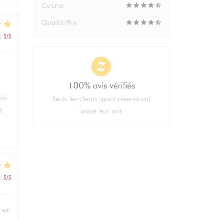
Cuisine
Qualité/Prix
:
5
/5
100% avis vérifiés
pas
Seuls les clients ayant réservé ont
é
laissé leur avis
:
5
/5
 est