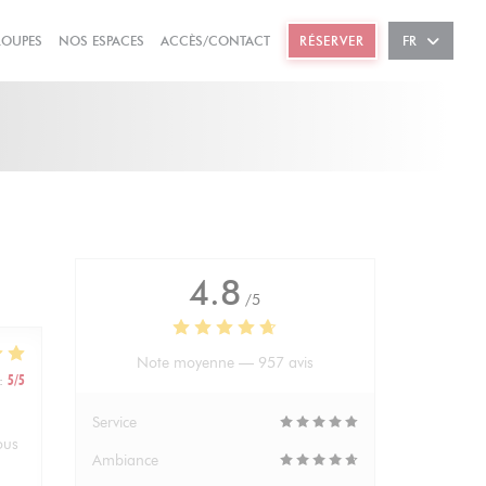
((OUVRE UNE NOUVELLE FENÊTRE))
((OUVRE UNE NOUVELLE FENÊTRE))
ROUPES
NOS ESPACES
ACCÈS/CONTACT
RÉSERVER
FR
4.8
/5
Note moyenne —
957 avis
:
5
/5
Service
ous
Ambiance