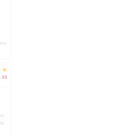
vous
:
5
/5
ans
te.