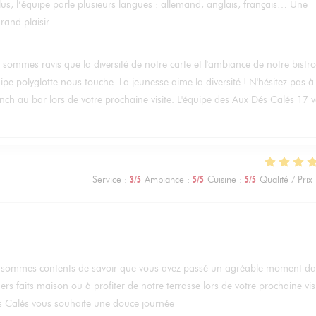
plus, l’équipe parle plusieurs langues : allemand, anglais, français… Une
and plaisir.
s sommes ravis que la diversité de notre carte et l'ambiance de notre bistro
ipe polyglotte nous touche. La jeunesse aime la diversité ! N'hésitez pas à
runch au bar lors de votre prochaine visite. L'équipe des Aux Dés Calés 17 
Service
:
3
/5
Ambiance
:
5
/5
Cuisine
:
5
/5
Qualité / Prix
ous sommes contents de savoir que vous avez passé un agréable moment d
rs faits maison ou à profiter de notre terrasse lors de votre prochaine visi
és Calés vous souhaite une douce journée