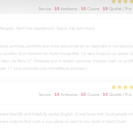
Service
:
5
/5
Ambiance
:
5
/5
Cuisine
:
5
/5
Qualité / Prix
lergies). Servi très rapidement. Repas très bon merci
! Nous sommes contents que notre personnel ait su répondre à vos besoins
r profiter d'un moment en toute tranquillité. Ce sera toujours un plaisir d
u cœur de Paris 17. N'hésitez pas à revenir savourer d'autres mets ou profi
lés 17 vous souhaite une merveilleuse journée !
Service
:
5
/5
Ambiance
:
5
/5
Cuisine
:
5
/5
Qualité / Prix
were friendly and helpfully spoke English. It was busy with local people w
ere lucky to find such a nice place so near to our hotel in Saint Ouen