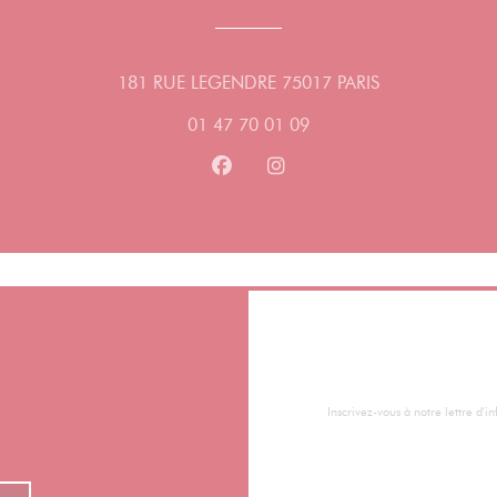
((ouvre une nou
181 RUE LEGENDRE 75017 PARIS
01 47 70 01 09
Facebook ((ouvre une nouvelle fe
Instagram ((ouvre une nouv
Inscrivez-vous à notre lettre d'