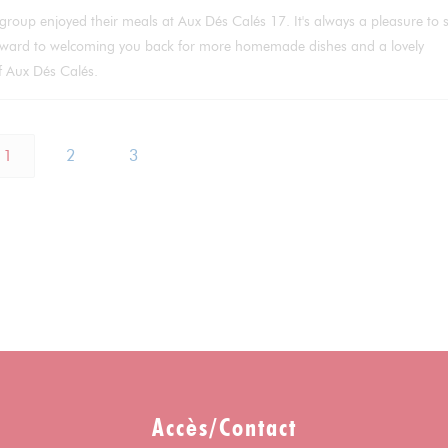
group enjoyed their meals at Aux Dés Calés 17. It's always a pleasure to 
forward to welcoming you back for more homemade dishes and a lovely
of Aux Dés Calés.
1
2
3
Accès/Contact