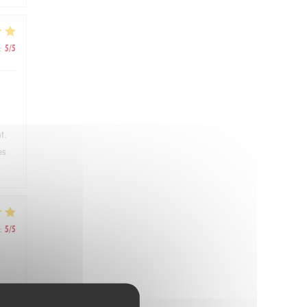
:
5
/5
t.
es
:
5
/5
ris