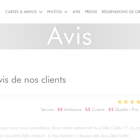
CARTES & MENUS
PHOTOS
AVIS
PRESSE
RÉSERVATIONS DE G
Avis
vis de nos clients
Service
:
4
/5
Ambiance
:
5
/5
Cuisine
:
5
/5
Qualité / Prix
sir que nous vous accueillons dans notre restaurant Aux Dés Calés 17, où v
t nos plats faits maison. À très bientôt ! L'équipe des Aux Dés Calés.