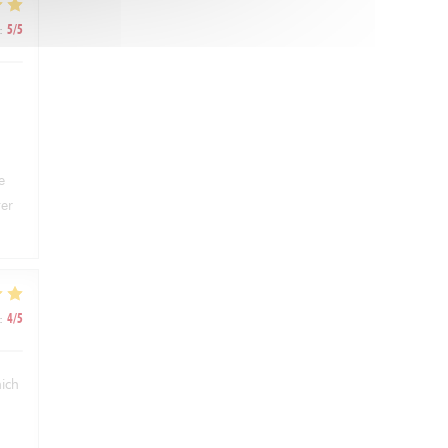
:
5
/5
e
ter
:
4
/5
hich