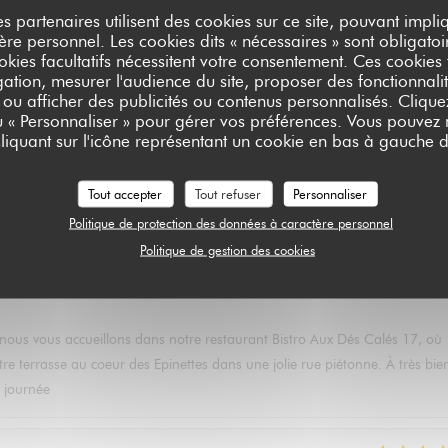
es partenaires utilisent des cookies sur ce site, pouvant impli
e personnel. Les cookies dits « nécessaires » sont obligatoir
okies facultatifs nécessitent votre consentement. Ces cookies f
ation, mesurer l'audience du site, proposer des fonctionnalit
Service
:
5
/5
Ambiance
:
5
/5
Cuisine
:
5
/5
Qualité / Prix
 ou afficher des publicités ou contenus personnalisés. Clique
ou « Personnaliser » pour gérer vos préférences. Vous pouvez
liquant sur l'icône représentant un cookie en bas à gauche d
 que nous vous accueillons dans notre Restaurant Bistro Aux Dés Calés 17 a
pour profiter de notre terrasse et de nos plats faits maison. L'équipe des
Tout accepter
Tout refuser
Personnaliser
Politique de protection des données à caractère personnel
Politique de gestion des cookies
Service
:
5
/5
Ambiance
:
5
/5
Cuisine
:
5
/5
Qualité / Prix
ue nous vous accueillons dans notre restaurant Bistro Aux Dés Calés 17, où
tre terrasse au coeur des Epinettes dans une jolie rue piétonne. À très bie
 journée