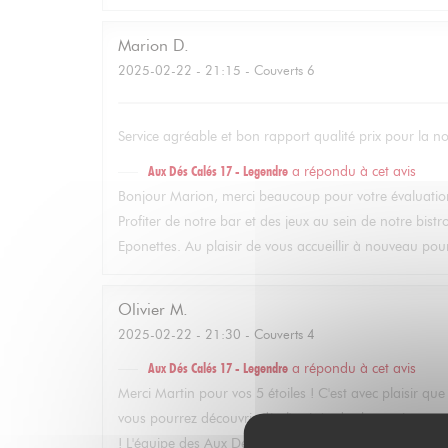
Marion
D
2025-02-22
- 21:15 - Couverts 6
Service agréable et bon rapport qualité prix pour la n
Aux Dés Calés 17 - Legendre
a répondu à cet avis
Bonjour Marion, merci beaucoup pour votre évaluatio
Profiter de notre bar et des jeux au sein de notre bistro
Eponettes. Au plaisir de vous accueillir à nouveau pou
Olivier
M
2025-02-22
- 21:30 - Couverts 4
Aux Dés Calés 17 - Legendre
a répondu à cet avis
Merci Martin pour vos 5 étoiles ! C'est avec plaisir q
vous pourrez découvrir dès l'arrivée des beaux jours not
! L'équipe des Aux Dés Calés.