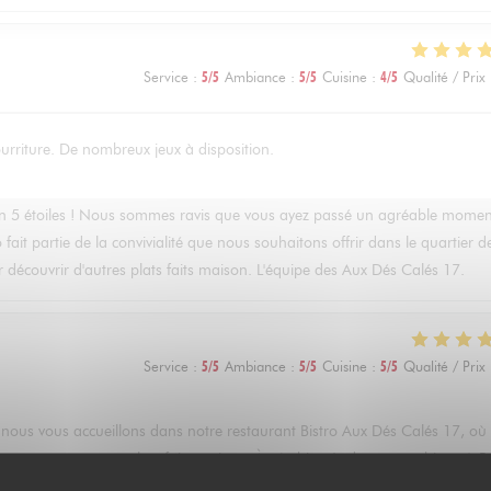
Service
:
5
/5
Ambiance
:
5
/5
Cuisine
:
4
/5
Qualité / Prix
ourriture. De nombreux jeux à disposition.
n 5 étoiles ! Nous sommes ravis que vous ayez passé un agréable momen
 fait partie de la convivialité que nous souhaitons offrir dans le quartier d
r découvrir d'autres plats faits maison. L'équipe des Aux Dés Calés 17.
Service
:
5
/5
Ambiance
:
5
/5
Cuisine
:
5
/5
Qualité / Prix
ue nous vous accueillons dans notre restaurant Bistro Aux Dés Calés 17, où
re terrasse et nos plats faits maison. À très bientôt dans notre bistro à Pa