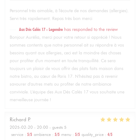
Personnel très aimable, à l'écoute de nos demandes (allergies).
Servi très rapidement. Repas très bon merci
Aux Dés Calés 17 - Legendre
has responded to the review
Bonjour Aurélia, merci pour votre retour si apprécié ! Nous
sommes contents que notre personnel ait su répondre à vos
besoins quant aux allergies, ceci est la moindre des choses
pour profiter d'un moment en toute tranquillité. Ce sera
toujours un plaisir de vous offrir des plats faits maison dans
notre bistro, au cœur de Paris 17. N'hésitez pas à revenir
savourer d'autres mets ou profiter de notre ambiance
conviviale. L'équipe des Aux Dés Calés 17 vous souhaite une
merveilleuse journée !
Richard
P
2025-02-20
- 20:00 - guests 5
service
:
5
/5
ambience
:
5
/5
menu
:
5
/5
quality_price
:
4
/5