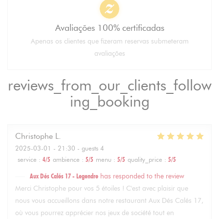
Avaliações 100% certificadas
Apenas os clientes que fizeram reservas submeteram
avaliações
reviews_from_our_clients_follow
ing_booking
Christophe
L
2025-03-01
- 21:30 - guests 4
service
:
4
/5
ambience
:
5
/5
menu
:
5
/5
quality_price
:
5
/5
Aux Dés Calés 17 - Legendre
has responded to the review
Merci Christophe pour vos 5 étoiles ! C'est avec plaisir que
nous vous accueillons dans notre restaurant Aux Dés Calés 17,
où vous pourrez apprécier nos jeux de société tout en