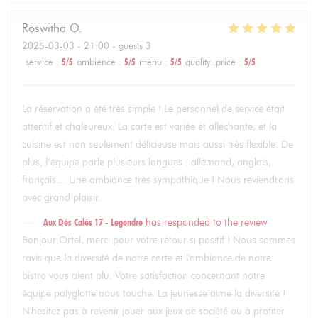
Roswitha
O
2025-03-03
- 21:00 - guests 3
service
:
5
/5
ambience
:
5
/5
menu
:
5
/5
quality_price
:
5
/5
La réservation a été très simple ! Le personnel de service était
attentif et chaleureux. La carte est variée et alléchante, et la
cuisine est non seulement délicieuse mais aussi très flexible. De
plus, l’équipe parle plusieurs langues : allemand, anglais,
français… Une ambiance très sympathique ! Nous reviendrons
avec grand plaisir.
Aux Dés Calés 17 - Legendre
has responded to the review
Bonjour Ortel, merci pour votre retour si positif ! Nous sommes
ravis que la diversité de notre carte et l'ambiance de notre
bistro vous aient plu. Votre satisfaction concernant notre
équipe polyglotte nous touche. La jeunesse aime la diversité !
N'hésitez pas à revenir jouer aux jeux de société ou à profiter