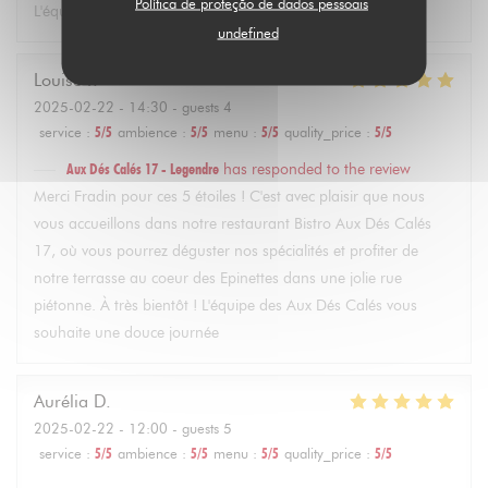
Política de proteção de dados pessoais
L'équipe des Aux Dés Calés vous souhaite une jolie journée
undefined
Louise
F
2025-02-22
- 14:30 - guests 4
service
:
5
/5
ambience
:
5
/5
menu
:
5
/5
quality_price
:
5
/5
Aux Dés Calés 17 - Legendre
has responded to the review
Merci Fradin pour ces 5 étoiles ! C'est avec plaisir que nous
vous accueillons dans notre restaurant Bistro Aux Dés Calés
17, où vous pourrez déguster nos spécialités et profiter de
notre terrasse au coeur des Epinettes dans une jolie rue
piétonne. À très bientôt ! L'équipe des Aux Dés Calés vous
souhaite une douce journée
Aurélia
D
2025-02-22
- 12:00 - guests 5
service
:
5
/5
ambience
:
5
/5
menu
:
5
/5
quality_price
:
5
/5