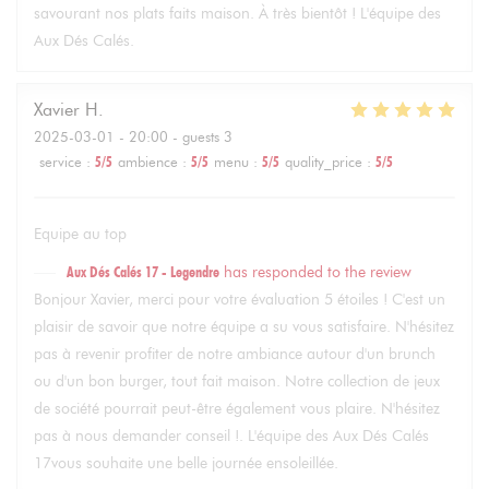
savourant nos plats faits maison. À très bientôt ! L'équipe des
Aux Dés Calés.
Xavier
H
2025-03-01
- 20:00 - guests 3
service
:
5
/5
ambience
:
5
/5
menu
:
5
/5
quality_price
:
5
/5
Equipe au top
Aux Dés Calés 17 - Legendre
has responded to the review
Bonjour Xavier, merci pour votre évaluation 5 étoiles ! C'est un
plaisir de savoir que notre équipe a su vous satisfaire. N'hésitez
pas à revenir profiter de notre ambiance autour d'un brunch
ou d'un bon burger, tout fait maison. Notre collection de jeux
de société pourrait peut-être également vous plaire. N'hésitez
pas à nous demander conseil !. L'équipe des Aux Dés Calés
17vous souhaite une belle journée ensoleillée.