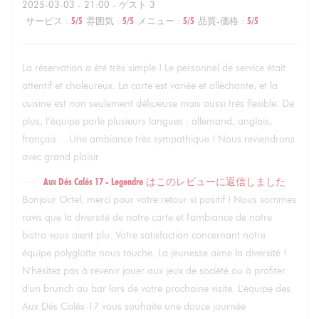
2025-03-03
- 21:00 - ゲスト 3
サービス
:
5
/5
雰囲気
:
5
/5
メニュー
:
5
/5
品質-価格
:
5
/5
La réservation a été très simple ! Le personnel de service était
attentif et chaleureux. La carte est variée et alléchante, et la
cuisine est non seulement délicieuse mais aussi très flexible. De
plus, l’équipe parle plusieurs langues : allemand, anglais,
français… Une ambiance très sympathique ! Nous reviendrons
avec grand plaisir.
Aux Dés Calés 17 - Legendre
はこのレビューに返信しました
Bonjour Ortel, merci pour votre retour si positif ! Nous sommes
ravis que la diversité de notre carte et l'ambiance de notre
bistro vous aient plu. Votre satisfaction concernant notre
équipe polyglotte nous touche. La jeunesse aime la diversité !
N'hésitez pas à revenir jouer aux jeux de société ou à profiter
d'un brunch au bar lors de votre prochaine visite. L'équipe des
Aux Dés Calés 17 vous souhaite une douce journée