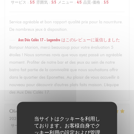
サービス
:
5
/5
雰囲気
:
5
/5
メニュー
:
4
/5
品質-価格
:
5
/5
Service agréable et bon rapport qualité prix pour la nourriture.
De nombreux jeux à disposition.
Aux Dés Calés 17 - Legendre
はこのレビューに返信しました
Bonjour Marion, merci beaucoup pour votre évaluation 5
étoiles ! Nous sommes ravis que vous ayez passé un agréable
moment. Profiter de notre bar et des jeux au sein de notre
bistro fait partie de la convivialité que nous souhaitons offrir
dans le quartier des Eponettes. Au plaisir de vous accueillir à
nouveau pour découvrir d'autres plats faits maison. L'équipe
des Aux Dés Calés 17.
Olivier
M
当サイトはクッキーを利用し
2025-02-22
- 21:30 - ゲスト 4
ております。お客様自身でク
サービス
:
5
/5
雰囲気
:
5
/5
メニュー
:
5
/5
品質-価格
:
5
/5
ッキー利用の設定および管理