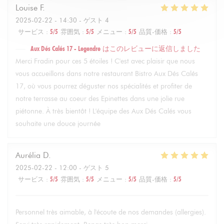
Louise
F
2025-02-22
- 14:30 - ゲスト 4
サービス
:
5
/5
雰囲気
:
5
/5
メニュー
:
5
/5
品質-価格
:
5
/5
Aux Dés Calés 17 - Legendre
はこのレビューに返信しました
Merci Fradin pour ces 5 étoiles ! C'est avec plaisir que nous
vous accueillons dans notre restaurant Bistro Aux Dés Calés
17, où vous pourrez déguster nos spécialités et profiter de
notre terrasse au coeur des Epinettes dans une jolie rue
piétonne. À très bientôt ! L'équipe des Aux Dés Calés vous
souhaite une douce journée
Aurélia
D
2025-02-22
- 12:00 - ゲスト 5
サービス
:
5
/5
雰囲気
:
5
/5
メニュー
:
5
/5
品質-価格
:
5
/5
Personnel très aimable, à l'écoute de nos demandes (allergies).