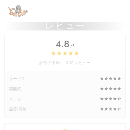
クッキー利用の管理について
レビュー
4.8
/5
評価の平均 —
957 レビュー
サービス
雰囲気
メニュー
品質-価格