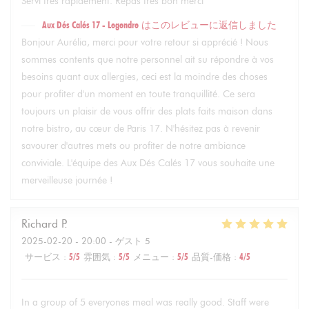
Servi très rapidement. Repas très bon merci
Aux Dés Calés 17 - Legendre
はこのレビューに返信しました
Bonjour Aurélia, merci pour votre retour si apprécié ! Nous
sommes contents que notre personnel ait su répondre à vos
besoins quant aux allergies, ceci est la moindre des choses
pour profiter d'un moment en toute tranquillité. Ce sera
toujours un plaisir de vous offrir des plats faits maison dans
notre bistro, au cœur de Paris 17. N'hésitez pas à revenir
savourer d'autres mets ou profiter de notre ambiance
conviviale. L'équipe des Aux Dés Calés 17 vous souhaite une
merveilleuse journée !
Richard
P
2025-02-20
- 20:00 - ゲスト 5
サービス
:
5
/5
雰囲気
:
5
/5
メニュー
:
5
/5
品質-価格
:
4
/5
In a group of 5 everyones meal was really good. Staff were