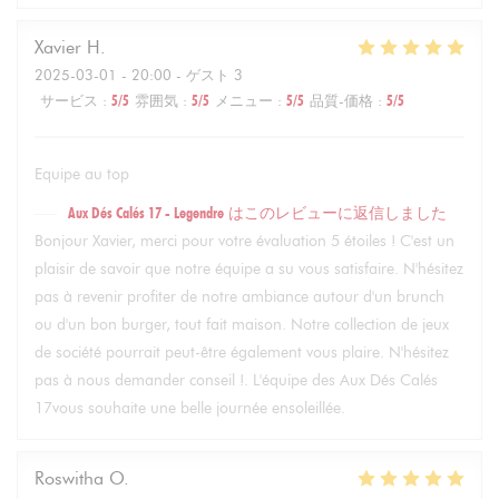
Xavier
H
2025-03-01
- 20:00 - ゲスト 3
サービス
:
5
/5
雰囲気
:
5
/5
メニュー
:
5
/5
品質-価格
:
5
/5
Equipe au top
Aux Dés Calés 17 - Legendre
はこのレビューに返信しました
Bonjour Xavier, merci pour votre évaluation 5 étoiles ! C'est un
plaisir de savoir que notre équipe a su vous satisfaire. N'hésitez
pas à revenir profiter de notre ambiance autour d'un brunch
ou d'un bon burger, tout fait maison. Notre collection de jeux
de société pourrait peut-être également vous plaire. N'hésitez
pas à nous demander conseil !. L'équipe des Aux Dés Calés
17vous souhaite une belle journée ensoleillée.
Roswitha
O