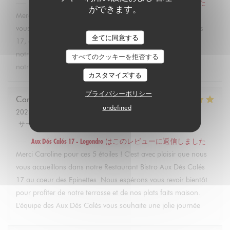
Aux Dés Calés 17 - Legendre
はこのレビューに返信しました
ができます。
Merci Martin pour vos 5 étoiles ! C'est avec plaisir que nous
vous accueillons dans notre restaurant Bistro Aux Dés Calés
全てに同意する
17, où vous pourrez découvrir dès l'arrivée des beaux jours
notre terrasse et nos plats faits maison. À très bientôt dans
すべてのクッキーを拒否する
notre bistro à Paris ! L'équipe des Aux Dés Calés.
カスタマイズする
プライバシーポリシー
Caroline
L
undefined
2025-02-21
- 12:45 - ゲスト 2
サービス
:
5
/5
雰囲気
:
5
/5
メニュー
:
5
/5
品質-価格
:
5
/5
Aux Dés Calés 17 - Legendre
はこのレビューに返信しました
Merci Caroline pour ces 5 étoiles ! C'est avec plaisir que nous
vous accueillons dans notre Restaurant Bistro Aux Dés Calés
17 au coeur des Epinettes. Nous espérons vous revoir bientôt
pour profiter de notre terrasse et de nos plats faits maison.
L'équipe des Aux Dés Calés vous souhaite une jolie journée