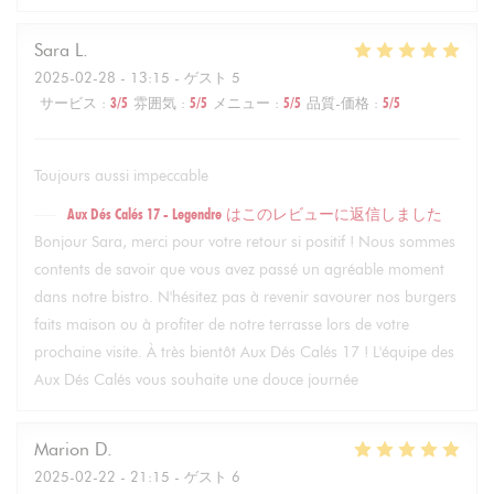
Sara
L
2025-02-28
- 13:15 - ゲスト 5
サービス
:
3
/5
雰囲気
:
5
/5
メニュー
:
5
/5
品質-価格
:
5
/5
Toujours aussi impeccable
Aux Dés Calés 17 - Legendre
はこのレビューに返信しました
Bonjour Sara, merci pour votre retour si positif ! Nous sommes
contents de savoir que vous avez passé un agréable moment
dans notre bistro. N'hésitez pas à revenir savourer nos burgers
faits maison ou à profiter de notre terrasse lors de votre
prochaine visite. À très bientôt Aux Dés Calés 17 ! L'équipe des
Aux Dés Calés vous souhaite une douce journée
Marion
D
2025-02-22
- 21:15 - ゲスト 6