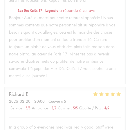
Servi très rapidement. Repas très bon merci
Aux Dés Calés 17 - Legendre
a répondu à cet avis
Bonjour Aurélia, merci pour votre retour si apprécié ! Nous
sommes contents que notre personnel ait su répondre à vos
besoins quant aux allergies, ceci est la moindre des choses
pour profiter d'un moment en toute tranquillité. Ce sera
toujours un plaisir de vous offrir des plats faits maison dans
notre bistro, au cœur de Paris 17. N'hésitez pas à revenir
savourer d'autres mets ou profiter de notre ambiance
conviviale. L'équipe des Aux Dés Calés 17 vous souhaite une
merveilleuse journée !
Richard
P
2025-02-20
- 20:00 - Couverts 5
Service
:
5
/5
Ambiance
:
5
/5
Cuisine
:
5
/5
Qualité / Prix
:
4
/5
In a group of 5 everyones meal was really good. Staff were