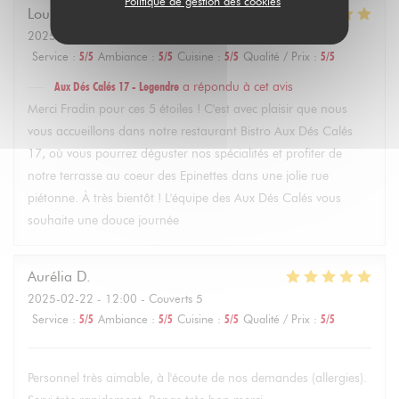
Politique de gestion des cookies
Louise
F
2025-02-22
- 14:30 - Couverts 4
Service
:
5
/5
Ambiance
:
5
/5
Cuisine
:
5
/5
Qualité / Prix
:
5
/5
Aux Dés Calés 17 - Legendre
a répondu à cet avis
Merci Fradin pour ces 5 étoiles ! C'est avec plaisir que nous
vous accueillons dans notre restaurant Bistro Aux Dés Calés
17, où vous pourrez déguster nos spécialités et profiter de
notre terrasse au coeur des Epinettes dans une jolie rue
piétonne. À très bientôt ! L'équipe des Aux Dés Calés vous
souhaite une douce journée
Aurélia
D
2025-02-22
- 12:00 - Couverts 5
Service
:
5
/5
Ambiance
:
5
/5
Cuisine
:
5
/5
Qualité / Prix
:
5
/5
Personnel très aimable, à l'écoute de nos demandes (allergies).