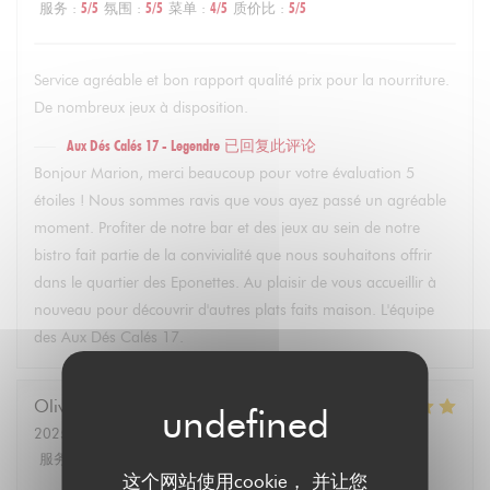
服务
:
5
/5
氛围
:
5
/5
菜单
:
4
/5
质价比
:
5
/5
Service agréable et bon rapport qualité prix pour la nourriture.
De nombreux jeux à disposition.
Aux Dés Calés 17 - Legendre
已回复此评论
Bonjour Marion, merci beaucoup pour votre évaluation 5
étoiles ! Nous sommes ravis que vous ayez passé un agréable
moment. Profiter de notre bar et des jeux au sein de notre
bistro fait partie de la convivialité que nous souhaitons offrir
dans le quartier des Eponettes. Au plaisir de vous accueillir à
nouveau pour découvrir d'autres plats faits maison. L'équipe
des Aux Dés Calés 17.
Olivier
M
2025-02-22
- 21:30 - 来宾 4
服务
:
5
/5
氛围
:
5
/5
菜单
:
5
/5
质价比
:
5
/5
这个网站使用cookie， 并让您