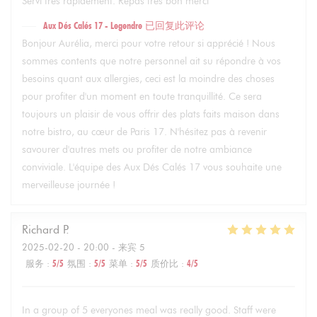
Servi très rapidement. Repas très bon merci
Aux Dés Calés 17 - Legendre
已回复此评论
Bonjour Aurélia, merci pour votre retour si apprécié ! Nous
sommes contents que notre personnel ait su répondre à vos
besoins quant aux allergies, ceci est la moindre des choses
pour profiter d'un moment en toute tranquillité. Ce sera
toujours un plaisir de vous offrir des plats faits maison dans
notre bistro, au cœur de Paris 17. N'hésitez pas à revenir
savourer d'autres mets ou profiter de notre ambiance
conviviale. L'équipe des Aux Dés Calés 17 vous souhaite une
merveilleuse journée !
Richard
P
2025-02-20
- 20:00 - 来宾 5
服务
:
5
/5
氛围
:
5
/5
菜单
:
5
/5
质价比
:
4
/5
In a group of 5 everyones meal was really good. Staff were