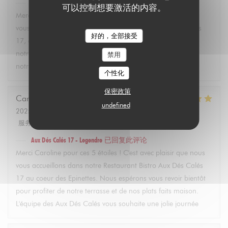
Aux Dés Calés 17 - Legendre
已回复此评论
可以控制想要激活的内容。
Merci Martin pour vos 5 étoiles ! C'est avec plaisir que nous
vous accueillons dans notre restaurant Bistro Aux Dés Calés
好的，全部接受
17, où vous pourrez découvrir dès l'arrivée des beaux jours
notre terrasse et nos plats faits maison. À très bientôt dans
禁用
notre bistro à Paris ! L'équipe des Aux Dés Calés.
个性化
保密政策
Caroline
L
undefined
2025-02-21
- 12:45 - 来宾 2
服务
:
5
/5
氛围
:
5
/5
菜单
:
5
/5
质价比
:
5
/5
Aux Dés Calés 17 - Legendre
已回复此评论
Merci Caroline pour ces 5 étoiles ! C'est avec plaisir que nous
vous accueillons dans notre Restaurant Bistro Aux Dés Calés
17 au coeur des Epinettes. Nous espérons vous revoir bientôt
pour profiter de notre terrasse et de nos plats faits maison.
L'équipe des Aux Dés Calés vous souhaite une jolie journée