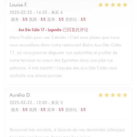
Louise
F
2025-02-22
- 14:30 - 来宾 4
服务
:
5
/5
氛围
:
5
/5
菜单
:
5
/5
质价比
:
5
/5
Aux Dés Calés 17 - Legendre
已回复此评论
Merci Fradin pour ces 5 étoiles ! C'est avec plaisir que nous
vous accueillons dans notre restaurant Bistro Aux Dés Calés
17, où vous pourrez déguster nos spécialités et profiter de
notre terrasse au coeur des Epinettes dans une jolie rue
piétonne. À très bientôt ! L'équipe des Aux Dés Calés vous
souhaite une douce journée
Aurélia
D
2025-02-22
- 12:00 - 来宾 5
服务
:
5
/5
氛围
:
5
/5
菜单
:
5
/5
质价比
:
5
/5
Personnel très aimable, à l'écoute de nos demandes (allergies).