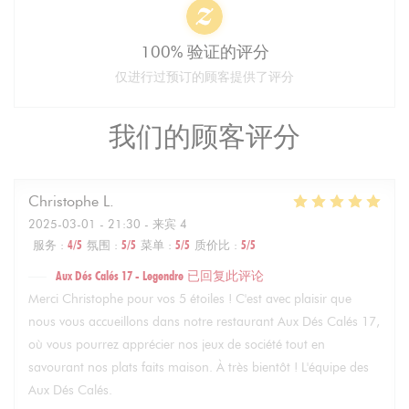
100% 验证的评分
仅进行过预订的顾客提供了评分
我们的顾客评分
Christophe
L
2025-03-01
- 21:30 - 来宾 4
服务
:
4
/5
氛围
:
5
/5
菜单
:
5
/5
质价比
:
5
/5
Aux Dés Calés 17 - Legendre
已回复此评论
Merci Christophe pour vos 5 étoiles ! C'est avec plaisir que
nous vous accueillons dans notre restaurant Aux Dés Calés 17,
où vous pourrez apprécier nos jeux de société tout en
savourant nos plats faits maison. À très bientôt ! L'équipe des
Aux Dés Calés.