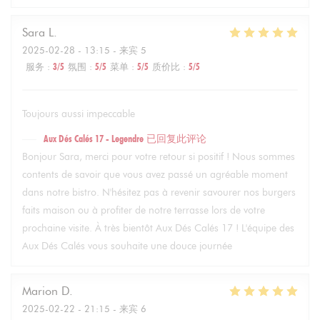
Sara
L
2025-02-28
- 13:15 - 来宾 5
服务
:
3
/5
氛围
:
5
/5
菜单
:
5
/5
质价比
:
5
/5
Toujours aussi impeccable
Aux Dés Calés 17 - Legendre
已回复此评论
Bonjour Sara, merci pour votre retour si positif ! Nous sommes
contents de savoir que vous avez passé un agréable moment
dans notre bistro. N'hésitez pas à revenir savourer nos burgers
faits maison ou à profiter de notre terrasse lors de votre
prochaine visite. À très bientôt Aux Dés Calés 17 ! L'équipe des
Aux Dés Calés vous souhaite une douce journée
Marion
D
2025-02-22
- 21:15 - 来宾 6