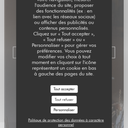
l'audience du site, proposer
Aux Dés Calés 17 -
des fonctionnalités (ex : en
lien avec les réseaux sociaux)
Legendre
ou afficher des publicités ou
contenus personnalisés.
Cliquez sur « Tout accepter »,
RESTAURANT - BISTROT - BAR
|
PARIS
« Tout refuser » ou «
Personnaliser » pour gérer vos
préférences. Vous pouvez
RÉSERVER
modifier vos choix à tout
moment en cliquant sur l'icône
représentant un cookie en bas
à gauche des pages du site.
Tout accepter
Tout refuser
Personnaliser
Politique de protection des données à caractère
personnel