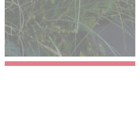
Aux Dés Calés 17 -
Legendre
La vie va bien vite alors nous vous proposons
de vous arrêter un instant. Un instant de
partage autour du zinc, autour d’un repas ou