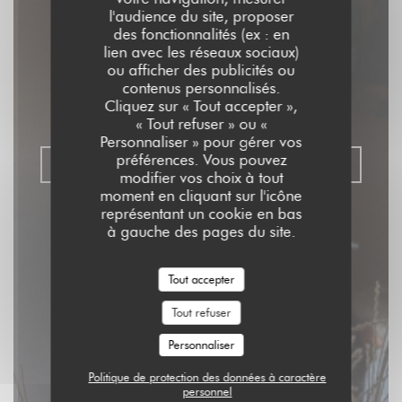
l'audience du site, proposer
Aux Dés Calés 17 -
des fonctionnalités (ex : en
lien avec les réseaux sociaux)
Legendre
ou afficher des publicités ou
contenus personnalisés.
Cliquez sur « Tout accepter »,
RESTAURANT - BISTROT - BAR
|
PARIS
« Tout refuser » ou «
Personnaliser » pour gérer vos
préférences. Vous pouvez
RÉSERVER
modifier vos choix à tout
moment en cliquant sur l'icône
représentant un cookie en bas
à gauche des pages du site.
Tout accepter
Tout refuser
Personnaliser
Politique de protection des données à caractère
personnel