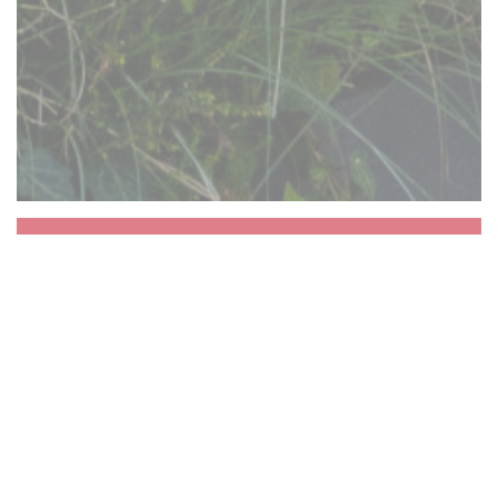
Aux Dés Calés 17 -
Legendre
La vie va bien vite alors nous vous proposons
de vous arrêter un instant. Un instant de
partage autour du zinc, autour d’un repas ou