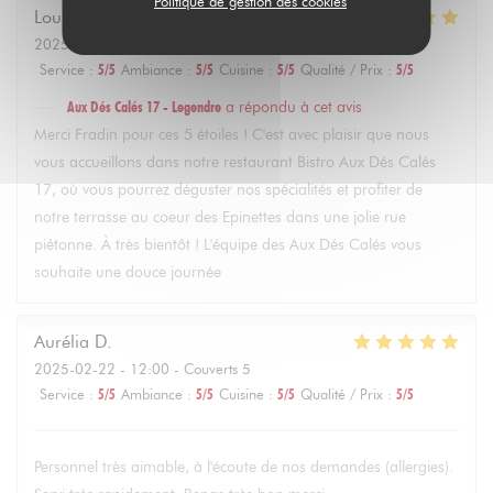
Politique de gestion des cookies
Louise
F
2025-02-22
- 14:30 - Couverts 4
Service
:
5
/5
Ambiance
:
5
/5
Cuisine
:
5
/5
Qualité / Prix
:
5
/5
Aux Dés Calés 17 - Legendre
a répondu à cet avis
Merci Fradin pour ces 5 étoiles ! C'est avec plaisir que nous
vous accueillons dans notre restaurant Bistro Aux Dés Calés
17, où vous pourrez déguster nos spécialités et profiter de
notre terrasse au coeur des Epinettes dans une jolie rue
piétonne. À très bientôt ! L'équipe des Aux Dés Calés vous
souhaite une douce journée
Aurélia
D
2025-02-22
- 12:00 - Couverts 5
Service
:
5
/5
Ambiance
:
5
/5
Cuisine
:
5
/5
Qualité / Prix
:
5
/5
Personnel très aimable, à l'écoute de nos demandes (allergies).