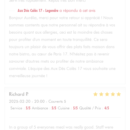
Servi très rapidement. Repas très bon merci
Aux Dés Calés 17 - Legendre
a répondu à cet avis
Bonjour Aurélia, merci pour votre retour si apprécié ! Nous
sommes contents que notre personnel ait su répondre à vos
besoins quant aux allergies, ceci est la moindre des choses
pour profiter d'un moment en toute tranquillité. Ce sera
toujours un plaisir de vous offrir des plats faits maison dans
notre bistro, au cœur de Paris 17. N'hésitez pas à revenir
savourer d'autres mets ou profiter de notre ambiance
conviviale. L'équipe des Aux Dés Calés 17 vous souhaite une
merveilleuse journée !
Richard
P
2025-02-20
- 20:00 - Couverts 5
Service
:
5
/5
Ambiance
:
5
/5
Cuisine
:
5
/5
Qualité / Prix
:
4
/5
In a group of 5 everyones meal was really good. Staff were