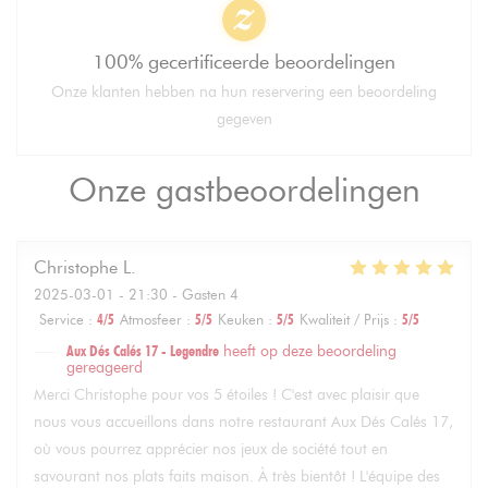
100% gecertificeerde beoordelingen
Onze klanten hebben na hun reservering een beoordeling
gegeven
Onze gastbeoordelingen
Christophe
L
2025-03-01
- 21:30 - Gasten 4
Service
:
4
/5
Atmosfeer
:
5
/5
Keuken
:
5
/5
Kwaliteit / Prijs
:
5
/5
Aux Dés Calés 17 - Legendre
heeft op deze beoordeling
gereageerd
Merci Christophe pour vos 5 étoiles ! C'est avec plaisir que
nous vous accueillons dans notre restaurant Aux Dés Calés 17,
où vous pourrez apprécier nos jeux de société tout en
savourant nos plats faits maison. À très bientôt ! L'équipe des