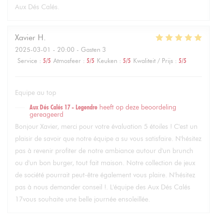
Aux Dés Calés.
Xavier
H
2025-03-01
- 20:00 - Gasten 3
Service
:
5
/5
Atmosfeer
:
5
/5
Keuken
:
5
/5
Kwaliteit / Prijs
:
5
/5
Equipe au top
Aux Dés Calés 17 - Legendre
heeft op deze beoordeling
gereageerd
Bonjour Xavier, merci pour votre évaluation 5 étoiles ! C'est un
plaisir de savoir que notre équipe a su vous satisfaire. N'hésitez
pas à revenir profiter de notre ambiance autour d'un brunch
ou d'un bon burger, tout fait maison. Notre collection de jeux
de société pourrait peut-être également vous plaire. N'hésitez
pas à nous demander conseil !. L'équipe des Aux Dés Calés
17vous souhaite une belle journée ensoleillée.