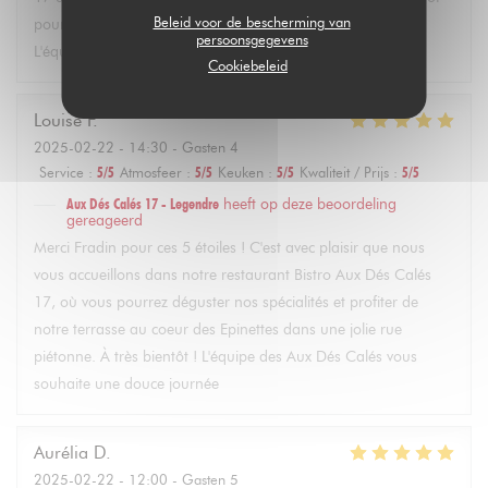
Beleid voor de bescherming van
pour profiter de notre terrasse et de nos plats faits maison.
persoonsgegevens
L'équipe des Aux Dés Calés vous souhaite une jolie journée
Cookiebeleid
Louise
F
2025-02-22
- 14:30 - Gasten 4
Service
:
5
/5
Atmosfeer
:
5
/5
Keuken
:
5
/5
Kwaliteit / Prijs
:
5
/5
Aux Dés Calés 17 - Legendre
heeft op deze beoordeling
gereageerd
Merci Fradin pour ces 5 étoiles ! C'est avec plaisir que nous
vous accueillons dans notre restaurant Bistro Aux Dés Calés
17, où vous pourrez déguster nos spécialités et profiter de
notre terrasse au coeur des Epinettes dans une jolie rue
piétonne. À très bientôt ! L'équipe des Aux Dés Calés vous
souhaite une douce journée
Aurélia
D
2025-02-22
- 12:00 - Gasten 5