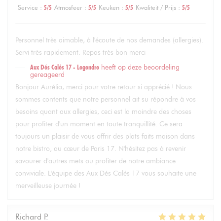
Service
:
5
/5
Atmosfeer
:
5
/5
Keuken
:
5
/5
Kwaliteit / Prijs
:
5
/5
Personnel très aimable, à l'écoute de nos demandes (allergies).
Servi très rapidement. Repas très bon merci
Aux Dés Calés 17 - Legendre
heeft op deze beoordeling
gereageerd
Bonjour Aurélia, merci pour votre retour si apprécié ! Nous
sommes contents que notre personnel ait su répondre à vos
besoins quant aux allergies, ceci est la moindre des choses
pour profiter d'un moment en toute tranquillité. Ce sera
toujours un plaisir de vous offrir des plats faits maison dans
notre bistro, au cœur de Paris 17. N'hésitez pas à revenir
savourer d'autres mets ou profiter de notre ambiance
conviviale. L'équipe des Aux Dés Calés 17 vous souhaite une
merveilleuse journée !
Richard
P