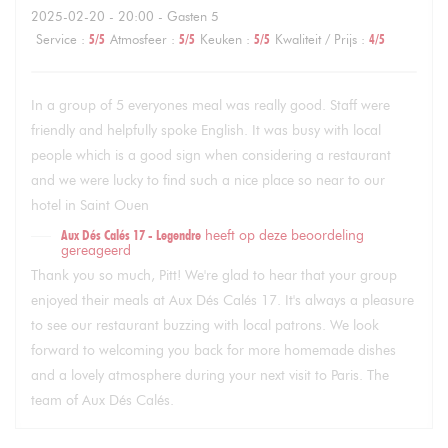
2025-02-20
- 20:00 - Gasten 5
Service
:
5
/5
Atmosfeer
:
5
/5
Keuken
:
5
/5
Kwaliteit / Prijs
:
4
/5
In a group of 5 everyones meal was really good. Staff were
friendly and helpfully spoke English. It was busy with local
people which is a good sign when considering a restaurant
and we were lucky to find such a nice place so near to our
hotel in Saint Ouen
Aux Dés Calés 17 - Legendre
heeft op deze beoordeling
gereageerd
Thank you so much, Pitt! We're glad to hear that your group
enjoyed their meals at Aux Dés Calés 17. It's always a pleasure
to see our restaurant buzzing with local patrons. We look
forward to welcoming you back for more homemade dishes
and a lovely atmosphere during your next visit to Paris. The
team of Aux Dés Calés.