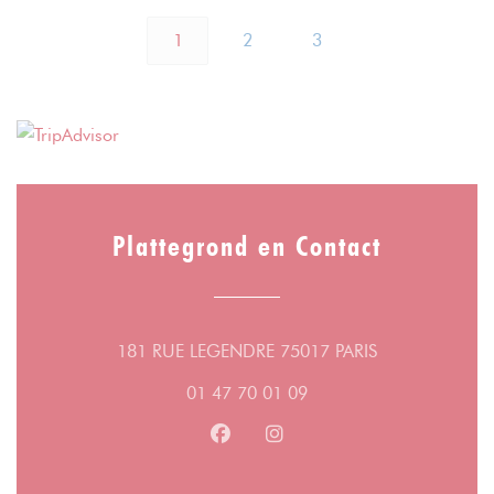
1
2
3
Plattegrond en Contact
((opent in een 
181 RUE LEGENDRE 75017 PARIS
01 47 70 01 09
Facebook ((opent in een nieuw v
Instagram ((opent in een n