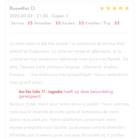
Roswitha
O
2025-03-03
- 21:00 - Gasten 3
Service
:
5
/5
Atmosfeer
:
5
/5
Keuken
:
5
/5
Kwaliteit / Prijs
:
5
/5
La réservation a été très simple ! Le personnel de service était
attentif et chaleureux. La carte est variée et alléchante, et la
cuisine est non seulement délicieuse mais aussi très flexible. De
plus, l’équipe parle plusieurs langues : allemand, anglais,
français… Une ambiance très sympathique ! Nous reviendrons
avec grand plaisir.
Aux Dés Calés 17 - Legendre
heeft op deze beoordeling
gereageerd
Bonjour Ortel, merci pour votre retour si positif ! Nous sommes
ravis que la diversité de notre carte et l'ambiance de notre
bistro vous aient plu. Votre satisfaction concernant notre
équipe polyglotte nous touche. La jeunesse aime la diversité !
N'hésitez pas à revenir jouer aux jeux de société ou à profiter