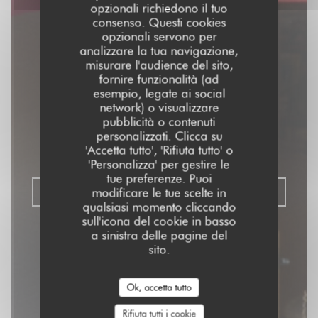
opzionali richiedono il tuo
consenso. Questi cookies
opzionali servono per
analizzare la tua navigazione,
misurare l'audience del sito,
fornire funzionalità (ad
Aux Dés Calés 17 -
esempio, legate ai social
network) o visualizzare
Legendre
pubblicità o contenuti
personalizzati. Clicca su
'Accetta tutto', 'Rifiuta tutto' o
RISTORANTE - BISTROT - BAR
|
PARIS
'Personalizza' per gestire le
tue preferenze. Puoi
modificare le tue scelte in
PRENOTA
qualsiasi momento cliccando
sull'icona del cookie in basso
a sinistra delle pagine del
sito.
Ok, accetta tutto
Rifiuta tutti i cookie