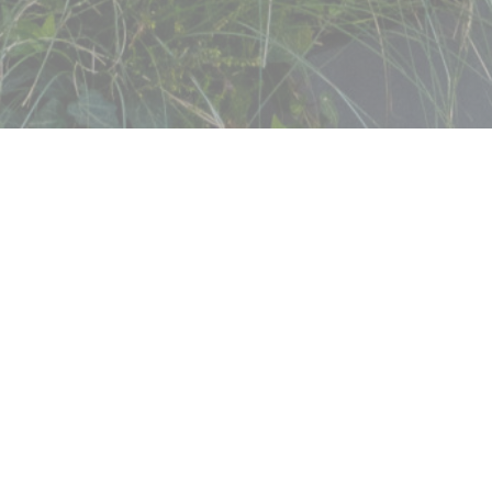
egendre
ぐに移動します。食
りに共有する瞬間。地
者、アグリコラ、コー
タル：ソロ等、関係な
良いですか？プティシ