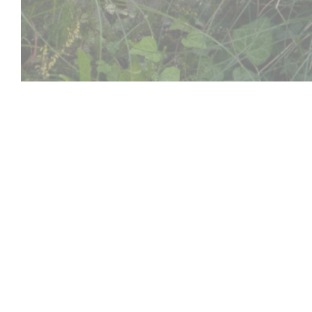
Aux Dés Calés 17 - L
私たちは、あなたが一瞬停止示唆ので、生命はす
事、ボードゲームやビリヤード台の上に亜鉛の周
域の製品を通じてプティシャブリへカタンの開拓
トダ・ロティの曲に精進料理とカット牛肉のタル
く、すべての人の喜びと旅行。ディキシットより