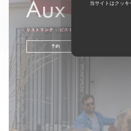
Aux Dés 
当サイトはクッキ
リストランテ - ビストロ - バー
|
PARIS
予約