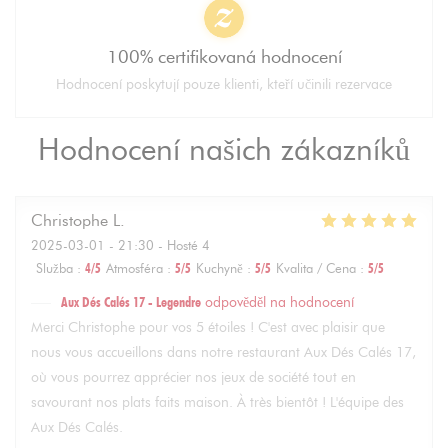
100% certifikovaná hodnocení
Hodnocení poskytují pouze klienti, kteří učinili rezervace
Hodnocení našich zákazníků
Christophe
L
2025-03-01
- 21:30 - Hosté 4
Služba
:
4
/5
Atmosféra
:
5
/5
Kuchyně
:
5
/5
Kvalita / Cena
:
5
/5
Aux Dés Calés 17 - Legendre
odpověděl na hodnocení
Merci Christophe pour vos 5 étoiles ! C'est avec plaisir que
nous vous accueillons dans notre restaurant Aux Dés Calés 17,
où vous pourrez apprécier nos jeux de société tout en
savourant nos plats faits maison. À très bientôt ! L'équipe des
Aux Dés Calés.