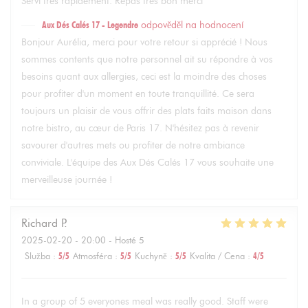
Servi très rapidement. Repas très bon merci
Aux Dés Calés 17 - Legendre
odpověděl na hodnocení
Bonjour Aurélia, merci pour votre retour si apprécié ! Nous
sommes contents que notre personnel ait su répondre à vos
besoins quant aux allergies, ceci est la moindre des choses
pour profiter d'un moment en toute tranquillité. Ce sera
toujours un plaisir de vous offrir des plats faits maison dans
notre bistro, au cœur de Paris 17. N'hésitez pas à revenir
savourer d'autres mets ou profiter de notre ambiance
conviviale. L'équipe des Aux Dés Calés 17 vous souhaite une
merveilleuse journée !
Richard
P
2025-02-20
- 20:00 - Hosté 5
Služba
:
5
/5
Atmosféra
:
5
/5
Kuchyně
:
5
/5
Kvalita / Cena
:
4
/5
In a group of 5 everyones meal was really good. Staff were