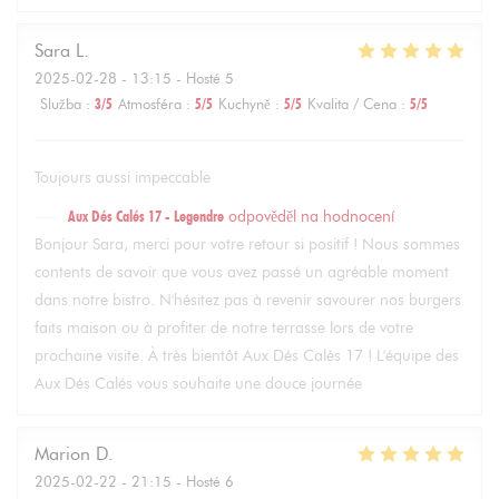
Sara
L
2025-02-28
- 13:15 - Hosté 5
Služba
:
3
/5
Atmosféra
:
5
/5
Kuchyně
:
5
/5
Kvalita / Cena
:
5
/5
Toujours aussi impeccable
Aux Dés Calés 17 - Legendre
odpověděl na hodnocení
Bonjour Sara, merci pour votre retour si positif ! Nous sommes
contents de savoir que vous avez passé un agréable moment
dans notre bistro. N'hésitez pas à revenir savourer nos burgers
faits maison ou à profiter de notre terrasse lors de votre
prochaine visite. À très bientôt Aux Dés Calés 17 ! L'équipe des
Aux Dés Calés vous souhaite une douce journée
Marion
D
2025-02-22
- 21:15 - Hosté 6