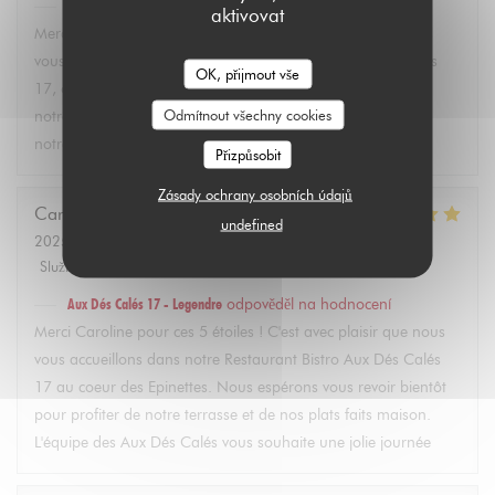
Aux Dés Calés 17 - Legendre
odpověděl na hodnocení
aktivovat
Merci Martin pour vos 5 étoiles ! C'est avec plaisir que nous
vous accueillons dans notre restaurant Bistro Aux Dés Calés
OK, přijmout vše
17, où vous pourrez découvrir dès l'arrivée des beaux jours
Odmítnout všechny cookies
notre terrasse et nos plats faits maison. À très bientôt dans
notre bistro à Paris ! L'équipe des Aux Dés Calés.
Přizpůsobit
Zásady ochrany osobních údajů
Caroline
L
undefined
2025-02-21
- 12:45 - Hosté 2
Služba
:
5
/5
Atmosféra
:
5
/5
Kuchyně
:
5
/5
Kvalita / Cena
:
5
/5
Aux Dés Calés 17 - Legendre
odpověděl na hodnocení
Merci Caroline pour ces 5 étoiles ! C'est avec plaisir que nous
vous accueillons dans notre Restaurant Bistro Aux Dés Calés
17 au coeur des Epinettes. Nous espérons vous revoir bientôt
pour profiter de notre terrasse et de nos plats faits maison.
L'équipe des Aux Dés Calés vous souhaite une jolie journée