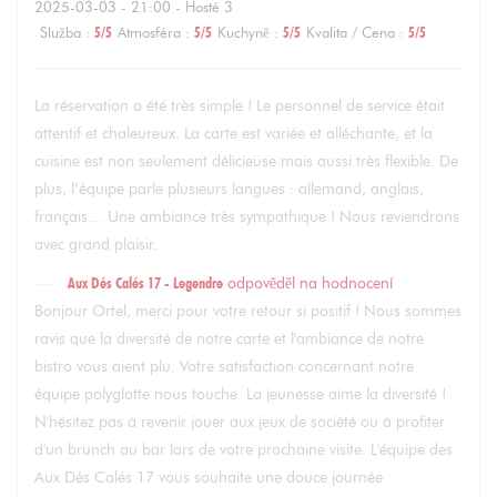
2025-03-03
- 21:00 - Hosté 3
Služba
:
5
/5
Atmosféra
:
5
/5
Kuchyně
:
5
/5
Kvalita / Cena
:
5
/5
La réservation a été très simple ! Le personnel de service était
attentif et chaleureux. La carte est variée et alléchante, et la
cuisine est non seulement délicieuse mais aussi très flexible. De
plus, l’équipe parle plusieurs langues : allemand, anglais,
français… Une ambiance très sympathique ! Nous reviendrons
avec grand plaisir.
Aux Dés Calés 17 - Legendre
odpověděl na hodnocení
Bonjour Ortel, merci pour votre retour si positif ! Nous sommes
ravis que la diversité de notre carte et l'ambiance de notre
bistro vous aient plu. Votre satisfaction concernant notre
équipe polyglotte nous touche. La jeunesse aime la diversité !
N'hésitez pas à revenir jouer aux jeux de société ou à profiter
d'un brunch au bar lors de votre prochaine visite. L'équipe des
Aux Dés Calés 17 vous souhaite une douce journée