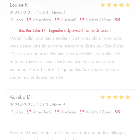
Louise
F
2025-02-22
- 14:30 - Hosté 4
Služba
:
5
/5
Atmosféra
:
5
/5
Kuchyně
:
5
/5
Kvalita / Cena
:
5
/5
Aux Dés Calés 17 - Legendre
odpověděl na hodnocení
Merci Fradin pour ces 5 étoiles ! C'est avec plaisir que nous
vous accueillons dans notre restaurant Bistro Aux Dés Calés
17, où vous pourrez déguster nos spécialités et profiter de
notre terrasse au coeur des Epinettes dans une jolie rue
piétonne. À très bientôt ! L'équipe des Aux Dés Calés vous
souhaite une douce journée
Aurélia
D
2025-02-22
- 12:00 - Hosté 5
Služba
:
5
/5
Atmosféra
:
5
/5
Kuchyně
:
5
/5
Kvalita / Cena
:
5
/5
Personnel très aimable, à l'écoute de nos demandes (allergies).