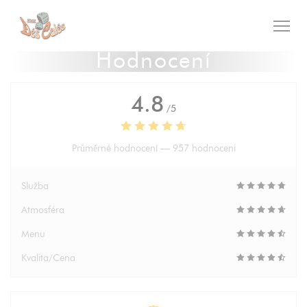
Panel pro správu cookies
Hodnocení
4.8
/5
Průměrné hodnocení —
957 hodnoceni
Služba
Atmosféra
Menu
Kvalita/Cena