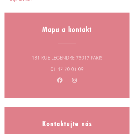
Mapa a kontakt
((otevře se v n
181 RUE LEGENDRE 75017 PARIS
01 47 70 01 09
Facebook ((otevře se v novém ok
Instagram ((otevře se v n
Kontaktujte nás