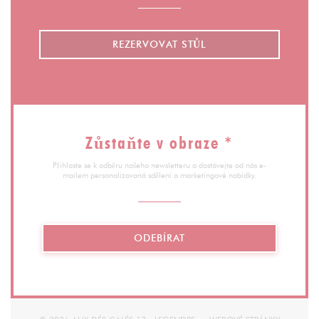
REZERVOVAT STŮL
Zůstaňte v obraze
*
Přihlaste se k odběru našeho newsletteru a dostávejte od nás e-
mailem personalizovaná sdělení a marketingové nabídky.
ODEBÍRAT