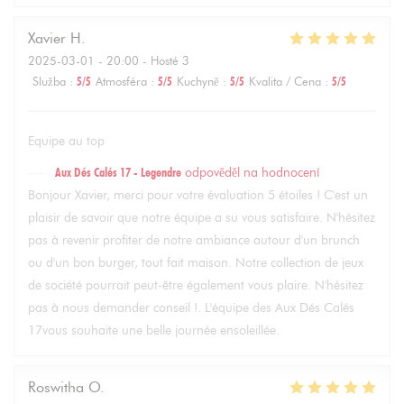
Xavier
H
2025-03-01
- 20:00 - Hosté 3
Služba
:
5
/5
Atmosféra
:
5
/5
Kuchyně
:
5
/5
Kvalita / Cena
:
5
/5
Equipe au top
Aux Dés Calés 17 - Legendre
odpověděl na hodnocení
Bonjour Xavier, merci pour votre évaluation 5 étoiles ! C'est un
plaisir de savoir que notre équipe a su vous satisfaire. N'hésitez
pas à revenir profiter de notre ambiance autour d'un brunch
ou d'un bon burger, tout fait maison. Notre collection de jeux
de société pourrait peut-être également vous plaire. N'hésitez
pas à nous demander conseil !. L'équipe des Aux Dés Calés
17vous souhaite une belle journée ensoleillée.
Roswitha
O