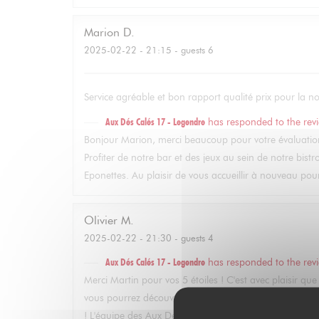
Marion
D
2025-02-22
- 21:15 - guests 6
Service agréable et bon rapport qualité prix pour la n
Aux Dés Calés 17 - Legendre
has responded to the rev
Bonjour Marion, merci beaucoup pour votre évaluatio
Profiter de notre bar et des jeux au sein de notre bistro
Eponettes. Au plaisir de vous accueillir à nouveau pou
Olivier
M
2025-02-22
- 21:30 - guests 4
Aux Dés Calés 17 - Legendre
has responded to the rev
Merci Martin pour vos 5 étoiles ! C'est avec plaisir q
vous pourrez découvrir dès l'arrivée des beaux jours not
! L'équipe des Aux Dés Calés.