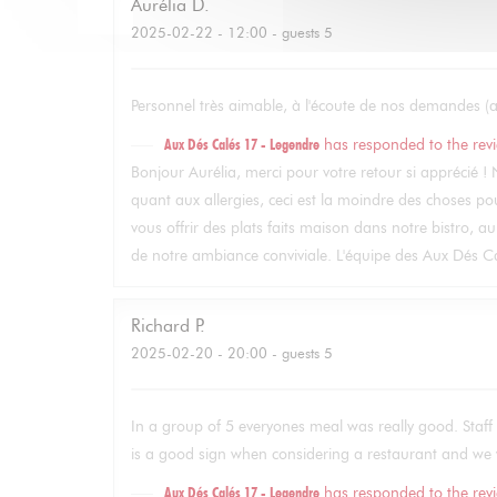
Aurélia
D
2025-02-22
- 12:00 - guests 5
Personnel très aimable, à l'écoute de nos demandes (al
Aux Dés Calés 17 - Legendre
has responded to the rev
Bonjour Aurélia, merci pour votre retour si apprécié 
quant aux allergies, ceci est la moindre des choses pou
vous offrir des plats faits maison dans notre bistro, a
de notre ambiance conviviale. L'équipe des Aux Dés Ca
Richard
P
2025-02-20
- 20:00 - guests 5
In a group of 5 everyones meal was really good. Staff 
is a good sign when considering a restaurant and we w
Aux Dés Calés 17 - Legendre
has responded to the rev