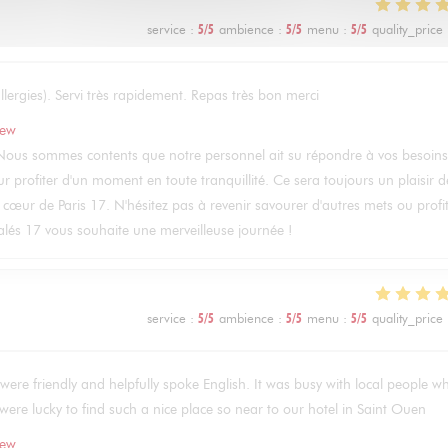
service
:
5
/5
ambience
:
5
/5
menu
:
5
/5
quality_price
lergies). Servi très rapidement. Repas très bon merci
iew
! Nous sommes contents que notre personnel ait su répondre à vos besoins
r profiter d'un moment en toute tranquillité. Ce sera toujours un plaisir d
u cœur de Paris 17. N'hésitez pas à revenir savourer d'autres mets ou profi
lés 17 vous souhaite une merveilleuse journée !
service
:
5
/5
ambience
:
5
/5
menu
:
5
/5
quality_price
were friendly and helpfully spoke English. It was busy with local people w
ere lucky to find such a nice place so near to our hotel in Saint Ouen
iew