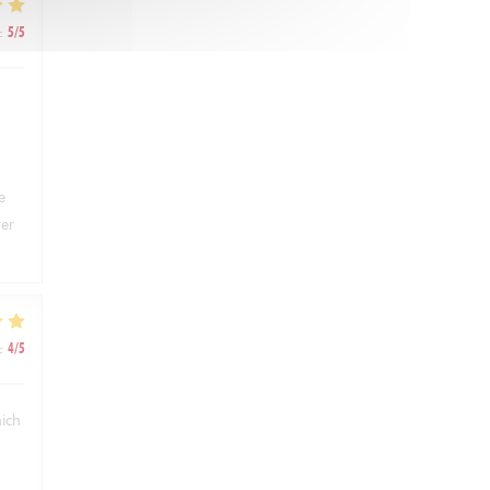
:
5
/5
e
ter
:
4
/5
hich