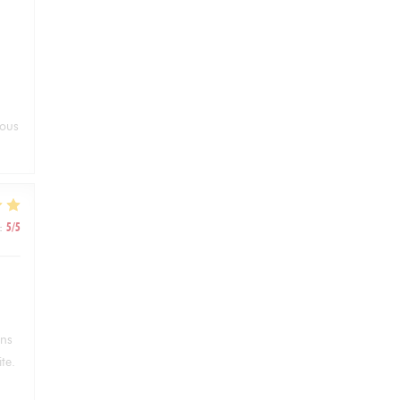
vous
:
5
/5
ans
te.