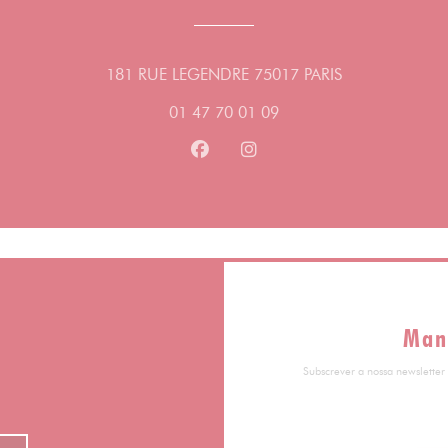
((abre numa no
181 RUE LEGENDRE 75017 PARIS
01 47 70 01 09
Facebook ((abre numa nova jane
Instagram ((abre numa no
Man
Subscrever a nossa newsletter