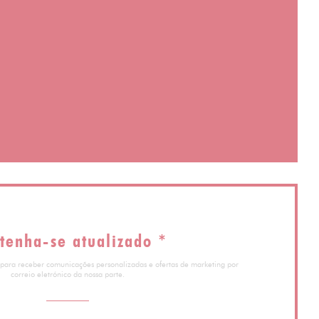
va janela))
la))
va janela))
tenha-se atualizado
*
 para receber comunicações personalizadas e ofertas de marketing por
correio eletrónico da nossa parte.