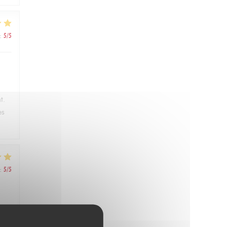
:
5
/5
t.
es
:
5
/5
ris