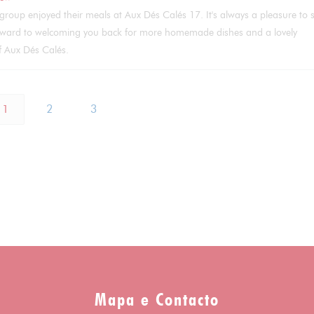
group enjoyed their meals at Aux Dés Calés 17. It's always a pleasure to 
forward to welcoming you back for more homemade dishes and a lovely
of Aux Dés Calés.
1
2
3
Mapa e Contacto