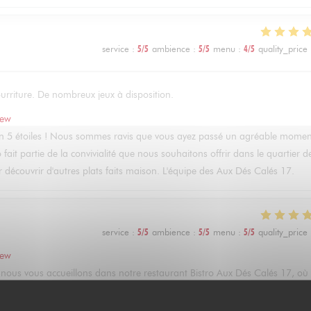
service
:
5
/5
ambience
:
5
/5
menu
:
4
/5
quality_price
ourriture. De nombreux jeux à disposition.
iew
n 5 étoiles ! Nous sommes ravis que vous ayez passé un agréable momen
 fait partie de la convivialité que nous souhaitons offrir dans le quartier d
r découvrir d'autres plats faits maison. L'équipe des Aux Dés Calés 17.
service
:
5
/5
ambience
:
5
/5
menu
:
5
/5
quality_price
iew
ue nous vous accueillons dans notre restaurant Bistro Aux Dés Calés 17, où
re terrasse et nos plats faits maison. À très bientôt dans notre bistro à Pa