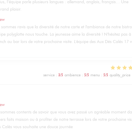
plus, l’équipe parle plusieurs langues : allemand, anglais, français… Une
and plaisir.
iew
s sommes ravis que la diversité de notre carte et l'ambiance de notre bistro
ipe polyglotte nous touche. La jeunesse aime la diversité ! N'hésitez pas à
runch au bar lors de votre prochaine visite. L'équipe des Aux Dés Calés 17 
service
:
3
/5
ambience
:
5
/5
menu
:
5
/5
quality_price
iew
ous sommes contents de savoir que vous avez passé un agréable moment d
rs faits maison ou à profiter de notre terrasse lors de votre prochaine visi
és Calés vous souhaite une douce journée