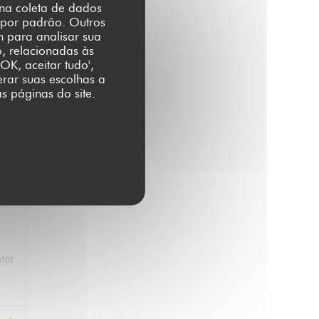
r na coleta de dados
 por padrão. Outros
m para analisar sua
o, relacionadas às
:
5
/5
OK, aceitar tudo',
erar suas escolhas a
s páginas do site.
u
:
5
/5
ntôt