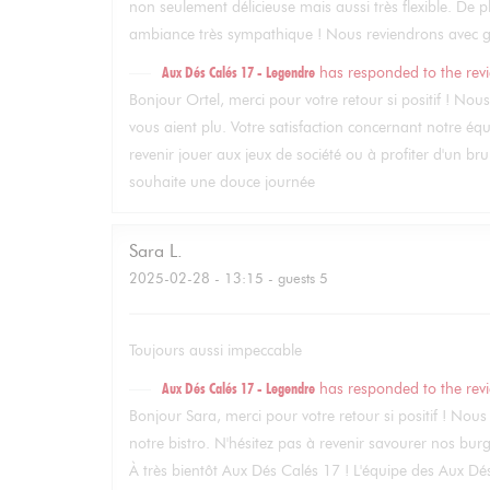
non seulement délicieuse mais aussi très flexible. De 
ambiance très sympathique ! Nous reviendrons avec gr
Aux Dés Calés 17 - Legendre
has responded to the rev
Bonjour Ortel, merci pour votre retour si positif ! Nou
vous aient plu. Votre satisfaction concernant notre équ
revenir jouer aux jeux de société ou à profiter d'un b
souhaite une douce journée
Sara
L
2025-02-28
- 13:15 - guests 5
Toujours aussi impeccable
Aux Dés Calés 17 - Legendre
has responded to the rev
Bonjour Sara, merci pour votre retour si positif ! N
notre bistro. N'hésitez pas à revenir savourer nos burge
À très bientôt Aux Dés Calés 17 ! L'équipe des Aux D