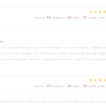
service
:
5
/5
ambience
:
5
/5
menu
:
5
/5
quality_price
iew
C'est un plaisir de savoir que notre équipe a su vous satisfaire. N'hésitez 
h ou d'un bon burger, tout fait maison. Notre collection de jeux de sociét
as à nous demander conseil !. L'équipe des Aux Dés Calés 17vous souhaite
service
:
5
/5
ambience
:
5
/5
menu
:
5
/5
quality_price
 était attentif et chaleureux. La carte est variée et alléchante, et la cuisine