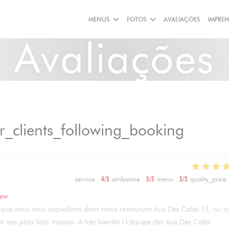
MENUS
FOTOS
AVALIAÇÕES
IMPRE
Avaliações
r_clients_following_booking
service
:
4
/5
ambience
:
5
/5
menu
:
5
/5
quality_price
iew
sir que nous vous accueillons dans notre restaurant Aux Dés Calés 17, où v
t nos plats faits maison. À très bientôt ! L'équipe des Aux Dés Calés.