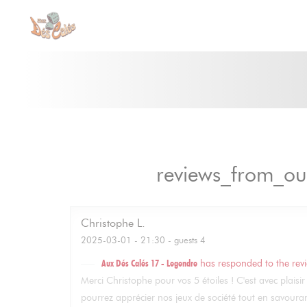
Painel de Gerenciamento de Cookies
reviews_from_ou
Christophe
L
2025-03-01
- 21:30 - guests 4
Aux Dés Calés 17 - Legendre
has responded to the rev
Merci Christophe pour vos 5 étoiles ! C'est avec plai
pourrez apprécier nos jeux de société tout en savouran