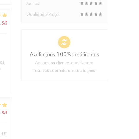
Menus
Qualidade/Preço
:
5
/5
Avaliações 100% certificadas
pas
Apenas os clientes que fizeram
é
reservas submeteram avaliações
:
5
/5
 est