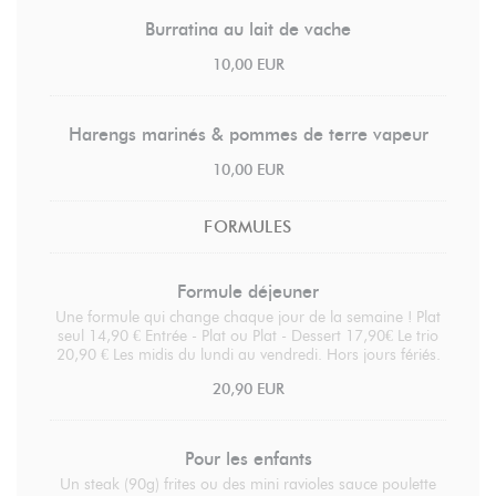
Burratina au lait de vache
10,00 EUR
Harengs marinés & pommes de terre vapeur
10,00 EUR
FORMULES
Formule déjeuner
Une formule qui change chaque jour de la semaine ! Plat
seul 14,90 € Entrée - Plat ou Plat - Dessert 17,90€ Le trio
20,90 € Les midis du lundi au vendredi. Hors jours fériés.
20,90 EUR
Pour les enfants
Un steak (90g) frites ou des mini ravioles sauce poulette