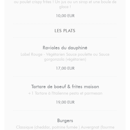
ou poulet crispy frites ! Un jus ou un sirop et une boule de
glace !
10,00 EUR
LES PLATS
Ravioles du dauphiné
Label Rouge - Végétarien Sauce poulette ou Sauce
gorgonzola (végétarien)
17,00 EUR
Tartare de boeuf & frites maison
+1 Tartare à l'Italienne pesto et parmesan
19,00 EUR
Burgers
Classique (cheddar, poitrine fumée ) Auvergnat (fourme