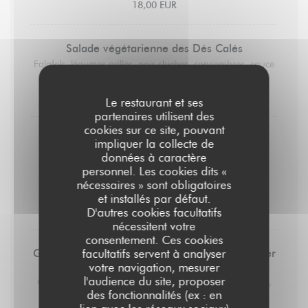
18,00 EUR
Salade végétarienne des Dés Calés
Falafels, légumes grillés, pois chiches, concombres, sauce
blanche
18,00 EUR
Le restaurant et ses
partenaires utilisent des
cookies sur ce site, pouvant
Saucisse 170gr
impliquer la collecte de
Ecrasé de pommes de terre
données à caractère
personnel. Les cookies dits «
19,00 EUR
nécessaires » sont obligatoires
et installés par défaut.
D'autres cookies facultatifs
LES DESSERTS
nécessitent votre
consentement. Ces cookies
Glaces et sorbets préparés par un artisan glacier
facultatifs servent à analyser
(2 boules)
votre navigation, mesurer
l'audience du site, proposer
Chocolat, vanille, noix de coco, framboise, citron, fraise,
des fonctionnalités (ex : en
mangue, café