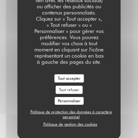
lien avec les réseaux sociaux)
8,00 EUR
ou afficher des publicités ou
contenus personnalisés.
Cliquez sur « Tout accepter »,
Crème brûlée
« Tout refuser » ou «
Personnaliser » pour gérer vos
9,00 EUR
préférences. Vous pouvez
modifier vos choix à tout
moment en cliquant sur l'icône
Pain perdu
représentant un cookie en bas
Caramel au beurre salé & chantilly
à gauche des pages du site.
10,00 EUR
Tout accepter
Cheesecake
Tout refuser
10,00 EUR
Personnaliser
Politique de protection des données à caractère
Coupe colonel à la Zubrowska
personnel
Politique de gestion des cookies
10,00 EUR