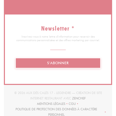
Newsletter
*
Inscrivez-vous à notre lettre d'information pour recevoir des
communications personnalisées et des offres marketing par courriel.
S'ABONNER
© 2026 AUX DÉS CALÉS 17 - LEGENDRE — CRÉATION DE SITE
((OUVRE UNE NOUVEL
INTERNET RESTAURANT AVEC
ZENCHEF
MENTIONS LÉGALES
CGU
((OUVRE UNE NOUVELLE FENÊTRE))
((OUVRE UNE NOUVELLE FENÊT
POLITIQUE DE PROTECTION DES DONNÉES À CARACTÈRE
((OUVRE UNE NOUVELLE FENÊTRE))
PERSONNEL