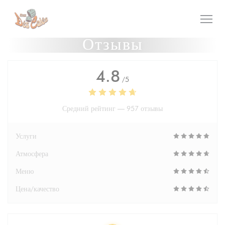
Панель управления cookies
Отзывы
4.8
/5
Средний рейтинг —
957 отзывы
Услуги
Атмосфера
Меню
Цена/качество