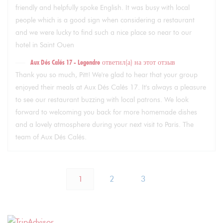
friendly and helpfully spoke English. It was busy with local
people which is a good sign when considering a restaurant
and we were lucky to find such a nice place so near to our
hotel in Saint Ouen
Aux Dés Calés 17 - Legendre
ответил(а) на этот отзыв
Thank you so much, Pitt! We're glad to hear that your group
enjoyed their meals at Aux Dés Calés 17. It's always a pleasure
to see our restaurant buzzing with local patrons. We look
forward to welcoming you back for more homemade dishes
and a lovely atmosphere during your next visit to Paris. The
team of Aux Dés Calés.
1
2
3