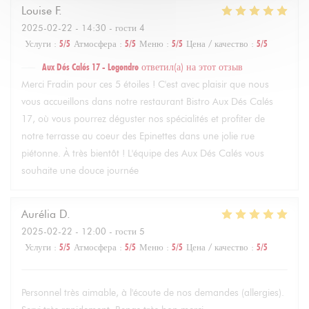
Louise
F
2025-02-22
- 14:30 - гости 4
Услуги
:
5
/5
Атмосфера
:
5
/5
Меню
:
5
/5
Цена / качество
:
5
/5
Aux Dés Calés 17 - Legendre
ответил(а) на этот отзыв
Merci Fradin pour ces 5 étoiles ! C'est avec plaisir que nous
vous accueillons dans notre restaurant Bistro Aux Dés Calés
17, où vous pourrez déguster nos spécialités et profiter de
notre terrasse au coeur des Epinettes dans une jolie rue
piétonne. À très bientôt ! L'équipe des Aux Dés Calés vous
souhaite une douce journée
Aurélia
D
2025-02-22
- 12:00 - гости 5
Услуги
:
5
/5
Атмосфера
:
5
/5
Меню
:
5
/5
Цена / качество
:
5
/5
Personnel très aimable, à l'écoute de nos demandes (allergies).