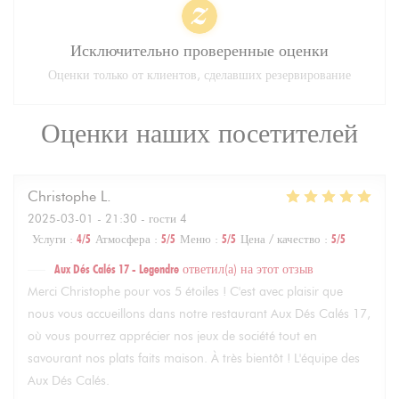
Исключительно проверенные оценки
Оценки только от клиентов, сделавших резервирование
Оценки наших посетителей
Christophe
L
2025-03-01
- 21:30 - гости 4
Услуги
:
4
/5
Атмосфера
:
5
/5
Меню
:
5
/5
Цена / качество
:
5
/5
Aux Dés Calés 17 - Legendre
ответил(а) на этот отзыв
Merci Christophe pour vos 5 étoiles ! C'est avec plaisir que
nous vous accueillons dans notre restaurant Aux Dés Calés 17,
où vous pourrez apprécier nos jeux de société tout en
savourant nos plats faits maison. À très bientôt ! L'équipe des
Aux Dés Calés.