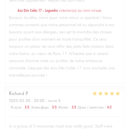
Servi très rapidement. Repas très bon merci
Aux Dés Calés 17 - Legendre
ответил(а) на этот отзыв
Bonjour Aurélia, merci pour votre retour si apprécié ! Nous
sommes contents que notre personnel ait su répondre à vos
besoins quant aux allergies, ceci est la moindre des choses
pour profiter d'un moment en toute tranquillité. Ce sera
toujours un plaisir de vous offrir des plats faits maison dans
notre bistro, au cœur de Paris 17. N'hésitez pas à revenir
savourer d'autres mets ou profiter de notre ambiance
conviviale. L'équipe des Aux Dés Calés 17 vous souhaite une
merveilleuse journée !
Richard
P
2025-02-20
- 20:00 - гости 5
Услуги
:
5
/5
Атмосфера
:
5
/5
Меню
:
5
/5
Цена / качество
:
4
/5
In a group of 5 everyones meal was really good. Staff were