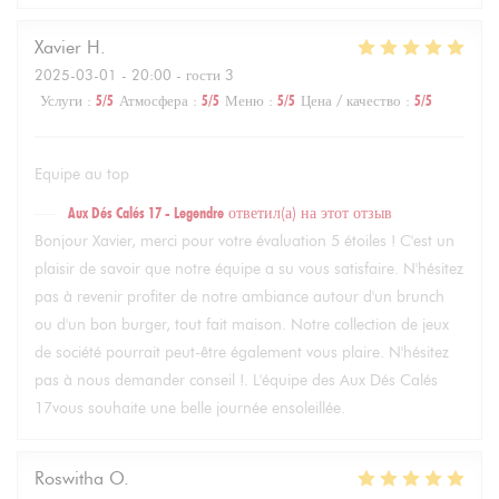
Xavier
H
2025-03-01
- 20:00 - гости 3
Услуги
:
5
/5
Атмосфера
:
5
/5
Меню
:
5
/5
Цена / качество
:
5
/5
Equipe au top
Aux Dés Calés 17 - Legendre
ответил(а) на этот отзыв
Bonjour Xavier, merci pour votre évaluation 5 étoiles ! C'est un
plaisir de savoir que notre équipe a su vous satisfaire. N'hésitez
pas à revenir profiter de notre ambiance autour d'un brunch
ou d'un bon burger, tout fait maison. Notre collection de jeux
de société pourrait peut-être également vous plaire. N'hésitez
pas à nous demander conseil !. L'équipe des Aux Dés Calés
17vous souhaite une belle journée ensoleillée.
Roswitha
O