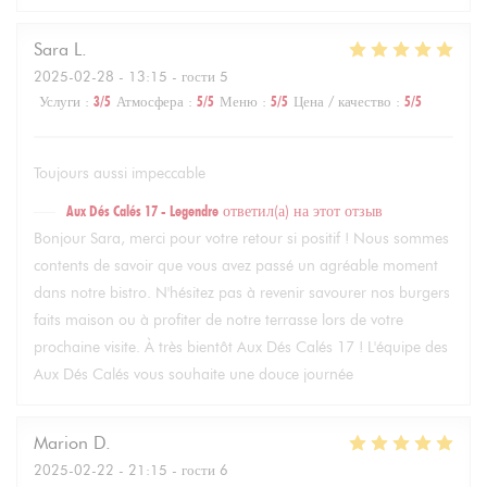
Sara
L
2025-02-28
- 13:15 - гости 5
Услуги
:
3
/5
Атмосфера
:
5
/5
Меню
:
5
/5
Цена / качество
:
5
/5
Toujours aussi impeccable
Aux Dés Calés 17 - Legendre
ответил(а) на этот отзыв
Bonjour Sara, merci pour votre retour si positif ! Nous sommes
contents de savoir que vous avez passé un agréable moment
dans notre bistro. N'hésitez pas à revenir savourer nos burgers
faits maison ou à profiter de notre terrasse lors de votre
prochaine visite. À très bientôt Aux Dés Calés 17 ! L'équipe des
Aux Dés Calés vous souhaite une douce journée
Marion
D
2025-02-22
- 21:15 - гости 6