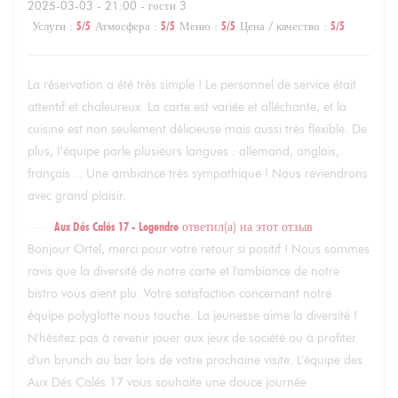
2025-03-03
- 21:00 - гости 3
Услуги
:
5
/5
Атмосфера
:
5
/5
Меню
:
5
/5
Цена / качество
:
5
/5
La réservation a été très simple ! Le personnel de service était
attentif et chaleureux. La carte est variée et alléchante, et la
cuisine est non seulement délicieuse mais aussi très flexible. De
plus, l’équipe parle plusieurs langues : allemand, anglais,
français… Une ambiance très sympathique ! Nous reviendrons
avec grand plaisir.
Aux Dés Calés 17 - Legendre
ответил(а) на этот отзыв
Bonjour Ortel, merci pour votre retour si positif ! Nous sommes
ravis que la diversité de notre carte et l'ambiance de notre
bistro vous aient plu. Votre satisfaction concernant notre
équipe polyglotte nous touche. La jeunesse aime la diversité !
N'hésitez pas à revenir jouer aux jeux de société ou à profiter
d'un brunch au bar lors de votre prochaine visite. L'équipe des
Aux Dés Calés 17 vous souhaite une douce journée