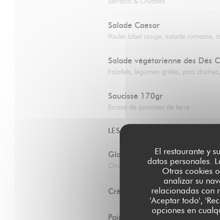
Serrano & Crudités
Salade Caesar
Poulet label rouge, salade romaine, 
Salade végétarienne des Dés C
Falafels, légumes grillés, pois chich
Saucisse 170gr
Ecrasé de pommes de terre
LES DESSERTS
El restaurante y s
Glaces et sorbets préparés par 
datos personales. L
Chocolat, vanille, noix de coco, framb
Otras cookies o
analizar su nav
relacionadas con r
Crème brûlée
'Aceptar todo', 'Re
opciones en cualqu
Pain perdu