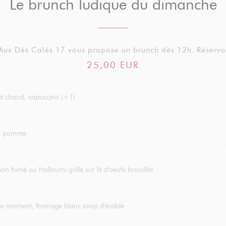
Le brunch ludique du dimanche
 Aux Dés Calés 17 vous propose un brunch dès 12h. Réserv
25,00 EUR
lat chaud, capuccino (+1)
ou pomme
n fumé ou Halloumi grillé sur lit d'oeufs brouillés
du moment, fromage blanc sirop d'érable