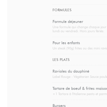
FORMULES
Formule déjeuner
Une formule qui change chaque jour de
lundi au vendredi. Hors jours fériés.
Pour les enfants
Un steak (90g) frites ou des mini ravi
LES PLATS
Ravioles du dauphiné
Label Rouge - Végétarien Sauce poule
Tartare de boeuf & frites maiso
+1 Tartare à l'Italienne pesto et par
Burgers