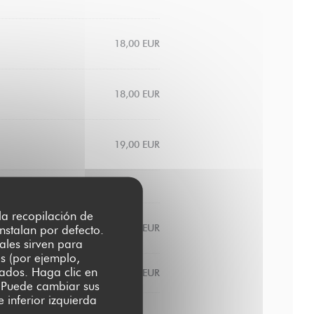
18,00 EUR
18,00 EUR
19,00 EUR
 la recopilación de
8,00 EUR
nstalan por defecto.
ales sirven para
es (por ejemplo,
zados. Haga clic en
9,00 EUR
s. Puede cambiar sus
 inferior izquierda