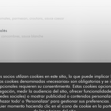
tomates, parmesan, croutons, sauce caesar
alés
es, concombres, sauce blanche
us socios utilizan cookies en este sitio, lo que puede implicar
un artisan glacier (2 boules)
as cookies denominadas «necesarias» son obligatorias y se i
oise, citron, fraise, mangue, café
pcionales requieren su consentimiento. Estas cookies opcion
egación, medir la audiencia del sitio, ofrecer funcionalidad
edes sociales) o mostrar publicidad o contenidos personali
chazar todo' o 'Personalizar' para gestionar sus preferencia
ier momento haciendo clic en el icono de cookie en la parte
de las páginas del sitio.