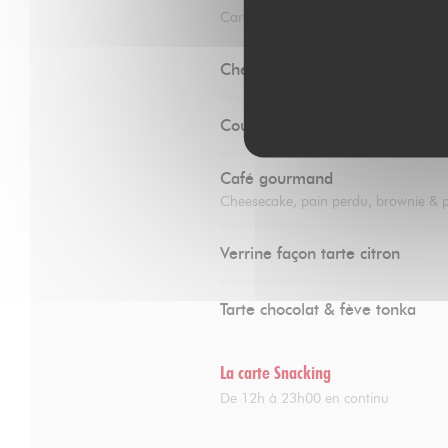
Caramel au beurre salé & chantilly
Cheesecake
Coupe colonel à la Zubrowska
Café gourmand
Cheesecake, pain perdu, brownie & 
Verrine façon tarte citron
Tarte chocolat & fève tonka
La carte Snacking
De 12h à 23h00 en continu