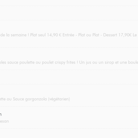
 la semaine ! Plat seul 14,90 € Entrée - Plat ou Plat - Dessert 17,90€ Le 
oles sauce poulette ou poulet crispy frites ! Un jus ou un sirop et une boul
tte ou Sauce gorgonzola (végétarien)
n
mesan