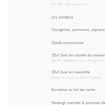
De 12h à 23h en continu
LES ENTREES
Courgettes, parmesan, pignons
Oeufs mayonnaise
Œuf (bio) en cocotte du mome
Recette végétarienne qui change selon
Œuf (bio) en meurette
Sauce vin rouge, lardons, croûtons
Burratina au lait de vache
Harengs marinés & pommes de 