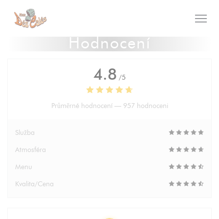
Panel pro správu cookies
Hodnocení
4.8
/5
Průměrné hodnocení —
957 hodnoceni
Služba
Atmosféra
Menu
Kvalita/Cena