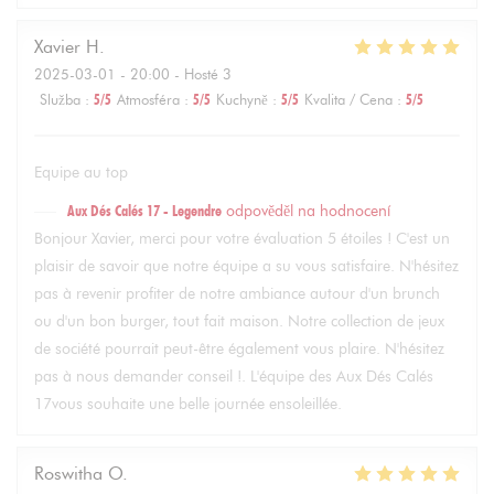
Xavier
H
2025-03-01
- 20:00 - Hosté 3
Služba
:
5
/5
Atmosféra
:
5
/5
Kuchyně
:
5
/5
Kvalita / Cena
:
5
/5
Equipe au top
Aux Dés Calés 17 - Legendre
odpověděl na hodnocení
Bonjour Xavier, merci pour votre évaluation 5 étoiles ! C'est un
plaisir de savoir que notre équipe a su vous satisfaire. N'hésitez
pas à revenir profiter de notre ambiance autour d'un brunch
ou d'un bon burger, tout fait maison. Notre collection de jeux
de société pourrait peut-être également vous plaire. N'hésitez
pas à nous demander conseil !. L'équipe des Aux Dés Calés
17vous souhaite une belle journée ensoleillée.
Roswitha
O