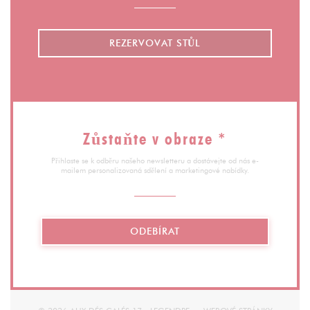
REZERVOVAT STŮL
Zůstaňte v obraze
*
Přihlaste se k odběru našeho newsletteru a dostávejte od nás e-
mailem personalizovaná sdělení a marketingové nabídky.
ODEBÍRAT