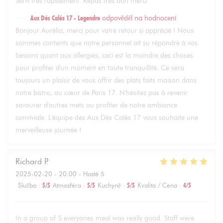
Servi très rapidement. Repas très bon merci
Aux Dés Calés 17 - Legendre
odpověděl na hodnocení
Bonjour Aurélia, merci pour votre retour si apprécié ! Nous
sommes contents que notre personnel ait su répondre à vos
besoins quant aux allergies, ceci est la moindre des choses
pour profiter d'un moment en toute tranquillité. Ce sera
toujours un plaisir de vous offrir des plats faits maison dans
notre bistro, au cœur de Paris 17. N'hésitez pas à revenir
savourer d'autres mets ou profiter de notre ambiance
conviviale. L'équipe des Aux Dés Calés 17 vous souhaite une
merveilleuse journée !
Richard
P
2025-02-20
- 20:00 - Hosté 5
Služba
:
5
/5
Atmosféra
:
5
/5
Kuchyně
:
5
/5
Kvalita / Cena
:
4
/5
In a group of 5 everyones meal was really good. Staff were