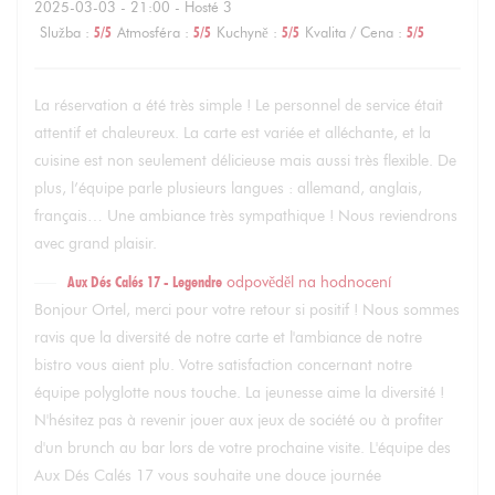
2025-03-03
- 21:00 - Hosté 3
Služba
:
5
/5
Atmosféra
:
5
/5
Kuchyně
:
5
/5
Kvalita / Cena
:
5
/5
La réservation a été très simple ! Le personnel de service était
attentif et chaleureux. La carte est variée et alléchante, et la
cuisine est non seulement délicieuse mais aussi très flexible. De
plus, l’équipe parle plusieurs langues : allemand, anglais,
français… Une ambiance très sympathique ! Nous reviendrons
avec grand plaisir.
Aux Dés Calés 17 - Legendre
odpověděl na hodnocení
Bonjour Ortel, merci pour votre retour si positif ! Nous sommes
ravis que la diversité de notre carte et l'ambiance de notre
bistro vous aient plu. Votre satisfaction concernant notre
équipe polyglotte nous touche. La jeunesse aime la diversité !
N'hésitez pas à revenir jouer aux jeux de société ou à profiter
d'un brunch au bar lors de votre prochaine visite. L'équipe des
Aux Dés Calés 17 vous souhaite une douce journée