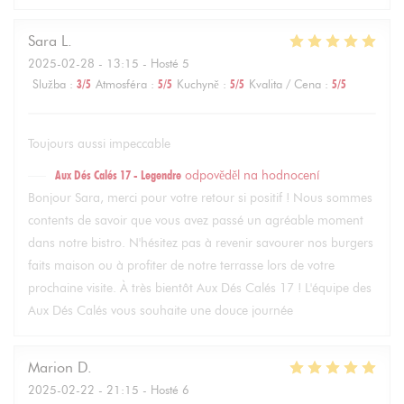
Sara
L
2025-02-28
- 13:15 - Hosté 5
Služba
:
3
/5
Atmosféra
:
5
/5
Kuchyně
:
5
/5
Kvalita / Cena
:
5
/5
Toujours aussi impeccable
Aux Dés Calés 17 - Legendre
odpověděl na hodnocení
Bonjour Sara, merci pour votre retour si positif ! Nous sommes
contents de savoir que vous avez passé un agréable moment
dans notre bistro. N'hésitez pas à revenir savourer nos burgers
faits maison ou à profiter de notre terrasse lors de votre
prochaine visite. À très bientôt Aux Dés Calés 17 ! L'équipe des
Aux Dés Calés vous souhaite une douce journée
Marion
D
2025-02-22
- 21:15 - Hosté 6