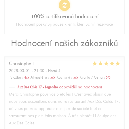
100% certifikovaná hodnocení
Hodnocení poskytují pouze klienti, kteří učinili rezervace
Hodnocení našich zákazníků
Christophe
L
2025-03-01
- 21:30 - Hosté 4
Služba
:
4
/5
Atmosféra
:
5
/5
Kuchyně
:
5
/5
Kvalita / Cena
:
5
/5
Aux Dés Calés 17 - Legendre
odpověděl na hodnocení
Merci Christophe pour vos 5 étoiles ! C'est avec plaisir que
nous vous accueillons dans notre restaurant Aux Dés Calés 17,
où vous pourrez apprécier nos jeux de société tout en
savourant nos plats faits maison. À très bientôt ! L'équipe des
Aux Dés Calés.