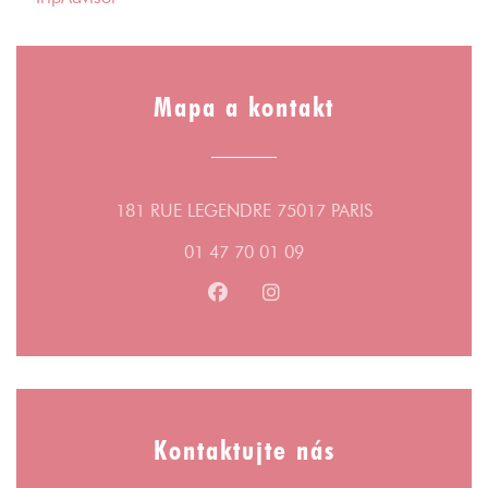
Mapa a kontakt
((otevře se v n
181 RUE LEGENDRE 75017 PARIS
01 47 70 01 09
Facebook ((otevře se v novém ok
Instagram ((otevře se v n
Kontaktujte nás