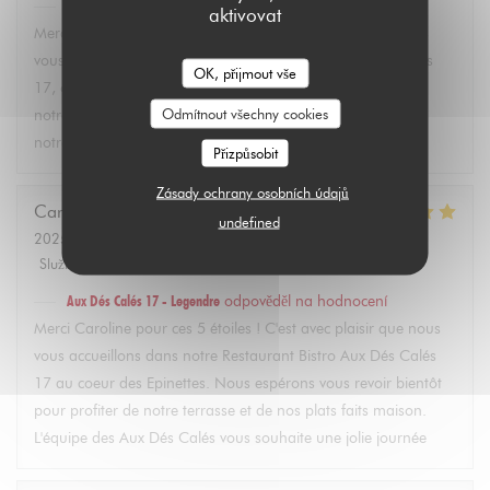
Aux Dés Calés 17 - Legendre
odpověděl na hodnocení
aktivovat
Merci Martin pour vos 5 étoiles ! C'est avec plaisir que nous
vous accueillons dans notre restaurant Bistro Aux Dés Calés
OK, přijmout vše
17, où vous pourrez découvrir dès l'arrivée des beaux jours
Odmítnout všechny cookies
notre terrasse et nos plats faits maison. À très bientôt dans
notre bistro à Paris ! L'équipe des Aux Dés Calés.
Přizpůsobit
Zásady ochrany osobních údajů
Caroline
L
undefined
2025-02-21
- 12:45 - Hosté 2
Služba
:
5
/5
Atmosféra
:
5
/5
Kuchyně
:
5
/5
Kvalita / Cena
:
5
/5
Aux Dés Calés 17 - Legendre
odpověděl na hodnocení
Merci Caroline pour ces 5 étoiles ! C'est avec plaisir que nous
vous accueillons dans notre Restaurant Bistro Aux Dés Calés
17 au coeur des Epinettes. Nous espérons vous revoir bientôt
pour profiter de notre terrasse et de nos plats faits maison.
L'équipe des Aux Dés Calés vous souhaite une jolie journée