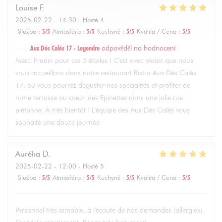
Louise
F
2025-02-22
- 14:30 - Hosté 4
Služba
:
5
/5
Atmosféra
:
5
/5
Kuchyně
:
5
/5
Kvalita / Cena
:
5
/5
Aux Dés Calés 17 - Legendre
odpověděl na hodnocení
Merci Fradin pour ces 5 étoiles ! C'est avec plaisir que nous
vous accueillons dans notre restaurant Bistro Aux Dés Calés
17, où vous pourrez déguster nos spécialités et profiter de
notre terrasse au coeur des Epinettes dans une jolie rue
piétonne. À très bientôt ! L'équipe des Aux Dés Calés vous
souhaite une douce journée
Aurélia
D
2025-02-22
- 12:00 - Hosté 5
Služba
:
5
/5
Atmosféra
:
5
/5
Kuchyně
:
5
/5
Kvalita / Cena
:
5
/5
Personnel très aimable, à l'écoute de nos demandes (allergies).