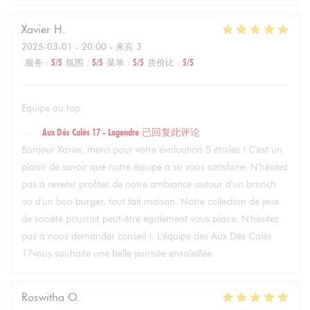
Xavier
H
2025-03-01
- 20:00 - 来宾 3
服务
:
5
/5
氛围
:
5
/5
菜单
:
5
/5
质价比
:
5
/5
Equipe au top
Aux Dés Calés 17 - Legendre
已回复此评论
Bonjour Xavier, merci pour votre évaluation 5 étoiles ! C'est un
plaisir de savoir que notre équipe a su vous satisfaire. N'hésitez
pas à revenir profiter de notre ambiance autour d'un brunch
ou d'un bon burger, tout fait maison. Notre collection de jeux
de société pourrait peut-être également vous plaire. N'hésitez
pas à nous demander conseil !. L'équipe des Aux Dés Calés
17vous souhaite une belle journée ensoleillée.
Roswitha
O