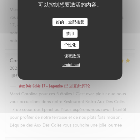
Aux Dés Calés 17 - Legendre
已回复此评论
可以控制想要激活的内容。
Merci Martin pour vos 5 étoiles ! C'est avec plaisir que nous
vous accueillons dans notre restaurant Bistro Aux Dés Calés
好的，全部接受
17, où vous pourrez découvrir dès l'arrivée des beaux jours
notre terrasse et nos plats faits maison. À très bientôt dans
禁用
notre bistro à Paris ! L'équipe des Aux Dés Calés.
个性化
保密政策
Caroline
L
undefined
2025-02-21
- 12:45 - 来宾 2
服务
:
5
/5
氛围
:
5
/5
菜单
:
5
/5
质价比
:
5
/5
Aux Dés Calés 17 - Legendre
已回复此评论
Merci Caroline pour ces 5 étoiles ! C'est avec plaisir que nous
vous accueillons dans notre Restaurant Bistro Aux Dés Calés
17 au coeur des Epinettes. Nous espérons vous revoir bientôt
pour profiter de notre terrasse et de nos plats faits maison.
L'équipe des Aux Dés Calés vous souhaite une jolie journée