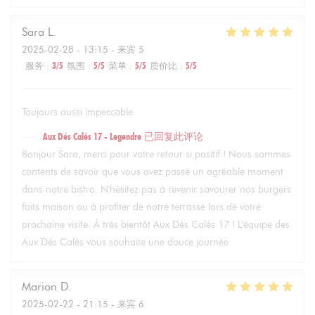
Sara
L
2025-02-28
- 13:15 - 来宾 5
服务
:
3
/5
氛围
:
5
/5
菜单
:
5
/5
质价比
:
5
/5
Toujours aussi impeccable
Aux Dés Calés 17 - Legendre
已回复此评论
Bonjour Sara, merci pour votre retour si positif ! Nous sommes
contents de savoir que vous avez passé un agréable moment
dans notre bistro. N'hésitez pas à revenir savourer nos burgers
faits maison ou à profiter de notre terrasse lors de votre
prochaine visite. À très bientôt Aux Dés Calés 17 ! L'équipe des
Aux Dés Calés vous souhaite une douce journée
Marion
D
2025-02-22
- 21:15 - 来宾 6