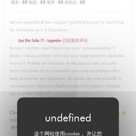
服务
:
5
/5
氛围
:
5
/5
菜单
:
4
/5
质价比
:
5
/5
Service agréable et bon rapport qualité prix pour la nourriture.
De nombreux jeux à disposition.
Aux Dés Calés 17 - Legendre
已回复此评论
Bonjour Marion, merci beaucoup pour votre évaluation 5
étoiles ! Nous sommes ravis que vous ayez passé un agréable
moment. Profiter de notre bar et des jeux au sein de notre
bistro fait partie de la convivialité que nous souhaitons offrir
dans le quartier des Eponettes. Au plaisir de vous accueillir à
nouveau pour découvrir d'autres plats faits maison. L'équipe
des Aux Dés Calés 17.
Olivier
M
2025-02-22
- 21:30 - 来宾 4
服务
:
5
/5
氛围
:
5
/5
菜单
:
5
/5
质价比
:
5
/5
这个网站使用cookie， 并让您