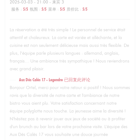
2025-03-03
- 21:00 - 来宾 3
服务
:
5
/5
氛围
:
5
/5
菜单
:
5
/5
质价比
:
5
/5
La réservation a été très simple ! Le personnel de service était
attentif et chaleureux. La carte est variée et alléchante, et la
cuisine est non seulement délicieuse mais aussi très flexible. De
plus, l’équipe parle plusieurs langues : allemand, anglais,
français… Une ambiance très sympathique ! Nous reviendrons
avec grand plaisir.
Aux Dés Calés 17 - Legendre
已回复此评论
Bonjour Ortel, merci pour votre retour si positif ! Nous sommes
ravis que la diversité de notre carte et l'ambiance de notre
bistro vous aient plu. Votre satisfaction concernant notre
équipe polyglotte nous touche. La jeunesse aime la diversité !
N'hésitez pas à revenir jouer aux jeux de société ou à profiter
d'un brunch au bar lors de votre prochaine visite. L'équipe des
Aux Dés Calés 17 vous souhaite une douce journée