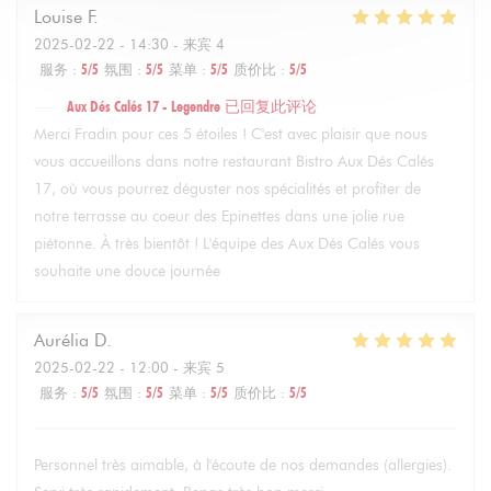
Louise
F
2025-02-22
- 14:30 - 来宾 4
服务
:
5
/5
氛围
:
5
/5
菜单
:
5
/5
质价比
:
5
/5
Aux Dés Calés 17 - Legendre
已回复此评论
Merci Fradin pour ces 5 étoiles ! C'est avec plaisir que nous
vous accueillons dans notre restaurant Bistro Aux Dés Calés
17, où vous pourrez déguster nos spécialités et profiter de
notre terrasse au coeur des Epinettes dans une jolie rue
piétonne. À très bientôt ! L'équipe des Aux Dés Calés vous
souhaite une douce journée
Aurélia
D
2025-02-22
- 12:00 - 来宾 5
服务
:
5
/5
氛围
:
5
/5
菜单
:
5
/5
质价比
:
5
/5
Personnel très aimable, à l'écoute de nos demandes (allergies).