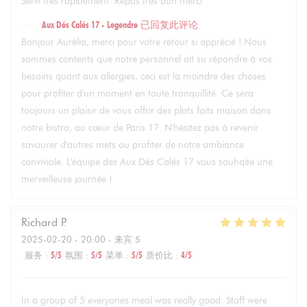
Servi très rapidement. Repas très bon merci
Aux Dés Calés 17 - Legendre
已回复此评论
Bonjour Aurélia, merci pour votre retour si apprécié ! Nous
sommes contents que notre personnel ait su répondre à vos
besoins quant aux allergies, ceci est la moindre des choses
pour profiter d'un moment en toute tranquillité. Ce sera
toujours un plaisir de vous offrir des plats faits maison dans
notre bistro, au cœur de Paris 17. N'hésitez pas à revenir
savourer d'autres mets ou profiter de notre ambiance
conviviale. L'équipe des Aux Dés Calés 17 vous souhaite une
merveilleuse journée !
Richard
P
2025-02-20
- 20:00 - 来宾 5
服务
:
5
/5
氛围
:
5
/5
菜单
:
5
/5
质价比
:
4
/5
In a group of 5 everyones meal was really good. Staff were