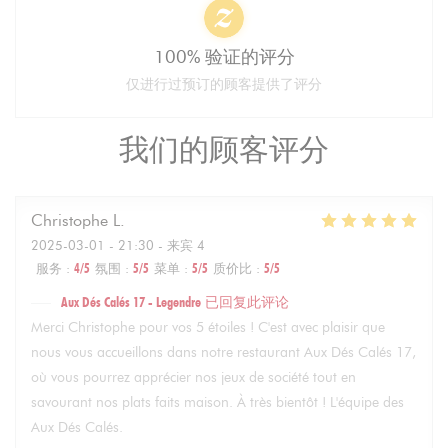
100% 验证的评分
仅进行过预订的顾客提供了评分
我们的顾客评分
Christophe
L
2025-03-01
- 21:30 - 来宾 4
服务
:
4
/5
氛围
:
5
/5
菜单
:
5
/5
质价比
:
5
/5
Aux Dés Calés 17 - Legendre
已回复此评论
Merci Christophe pour vos 5 étoiles ! C'est avec plaisir que
nous vous accueillons dans notre restaurant Aux Dés Calés 17,
où vous pourrez apprécier nos jeux de société tout en
savourant nos plats faits maison. À très bientôt ! L'équipe des
Aux Dés Calés.