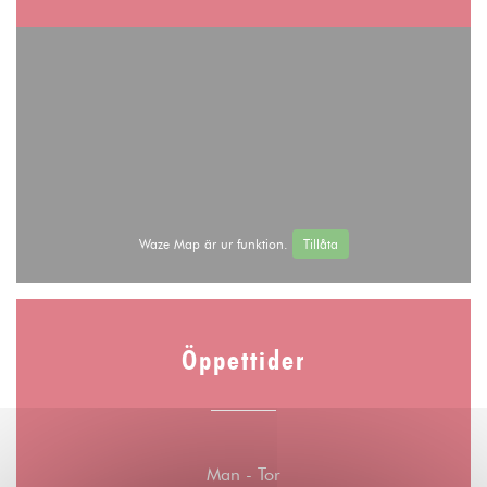
Waze Map är ur funktion.
Tillåta
Öppettider
Man
-
Tor