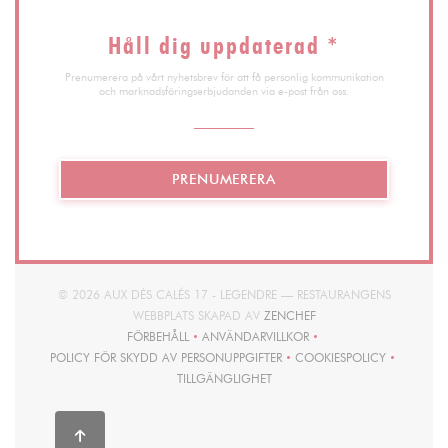
Håll dig uppdaterad
*
Prenumerera på vårt nyhetsbrev för att få personlig kommunikation
och marknadsföringserbjudanden via e-post från oss.
PRENUMERERA
© 2026 AUX DÉS CALÉS 17 - LEGENDRE — RESTAURANGENS
((ÖPPNAS I ETT NYTT FÖ
WEBBPLATS SKAPAD AV
ZENCHEF
FÖRBEHÅLL
ANVÄNDARVILLKOR
((ÖPPNAS I ETT NYTT FÖNSTER))
((ÖPPNAS I ETT NYTT FÖNSTER))
POLICY FÖR SKYDD AV PERSONUPPGIFTER
COOKIESPOLICY
((ÖPPNAS I ETT NYTT FÖNSTER))
((ÖPPNAS I ETT NY
TILLGÄNGLIGHET
((ÖPPNAS I ETT NYTT FÖNSTER))