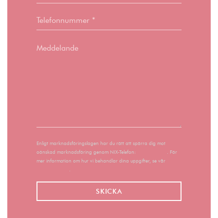
Enligt marknadsföringslagen har du rätt att spärra dig mot
oönskad marknadsföring genom NIX-Telefon:
nixtelefon.org
. För
mer information om hur vi behandlar dina uppgifter, se vår
integritetspolicy
.