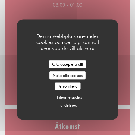
08:00 - 01:00
Fredag
08:00 - 02:00
Denna webbplats använder
cookies och ger dig kontroll
över vad du vill aktivera
Lördag
10:00 - 02:00
OK, acceptera allt
Söndag
Neka alla cookies
10:00 - 00:00
Personifiera
Integritetspolicy
undefined
Åtkomst