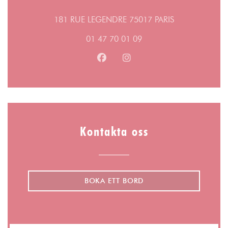
((öppnas i ett n
181 RUE LEGENDRE 75017 PARIS
01 47 70 01 09
Facebook ((öppnas i ett nytt föns
Instagram ((öppnas i ett ny
Kontakta oss
BOKA ETT BORD