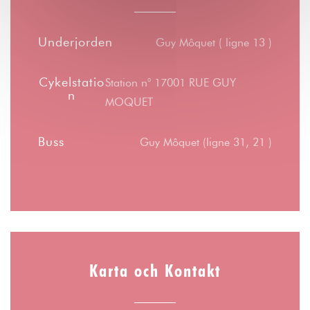
Underjorden
Guy Môquet ( ligne 13 )
Cykelstatio
Station n° 17001 RUE GUY
n
MOQUET
Buss
Guy Môquet (ligne 31, 21 )
Karta och Kontakt