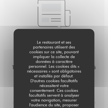
Le restaurant et ses
partenaires utilisent des
cookies sur ce site, pouvant
impliquer la collecte de
12/06/2019
données à caractère
personnel. Les cookies dits «
Top 10 des meilleurs bars à jeux de société à
nécessaires » sont obligatoires
Paris, pour passer du bon temps
et installés par défaut.
D'autres cookies facultatifs
nécessitent votre
consentement. Ces cookies
facultatifs servent à analyser
1. Aux Dès Calés
votre navigation, mesurer
Aux Dès Calés, c’est un resto/brasserie où qu’on
l'audience du site, proposer