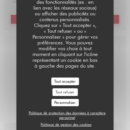
mange hyper bien, où qu’on boit très bien aussi, et
des fonctionnalités (ex : en
lien avec les réseaux sociaux)
son super avantage c’est qu’il possède une belle
ou afficher des publicités ou
bibliothèque de jeux de société dans son arrière
contenus personnalisés.
((OUVRE UNE NOUVELLE FE
LIRE L'ARTICLE
Cliquez sur « Tout accepter »,
salle. Demandez conseil au patron Ludo (qui porte
« Tout refuser » ou «
bien son nom), et il vous trouvera le jeu parfait dont
Personnaliser » pour gérer vos
vous aviez vraiment besoin : long, rapide,
préférences. Vous pouvez
modifier vos choix à tout
d’ambiance, de stratégie, etc. Puis il vous
moment en cliquant sur l'icône
expliquera les règles, le tout avec le sourire. C’est
représentant un cookie en bas
à gauche des pages du site.
une des meilleures adresses toutes catégories
confondues dans le coin, allez-y les yeux fermés, ou
Tout accepter
entrouverts si vous ne voulez pas vous casser la
gueule.
Tout refuser
Personnaliser
Adresse : 181 Rue Legendre, 75017 Paris
Politique de protection des données à caractère
personnel
Réservez ici avec La Fourchette
Politique de gestion des cookies