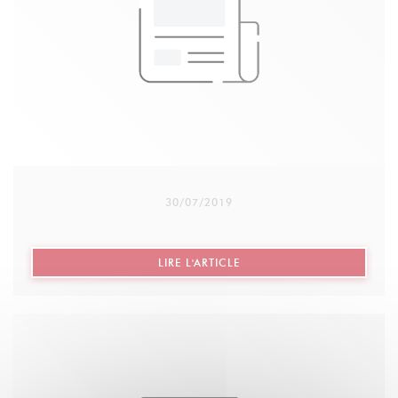
Chaque année, avant Noël, la semaine solidaire est
mise en place au restaurant : Entrée/plat/dessert et
une partie du prix du menu est reversé à
l’association Robins des Rues
30/07/2019
((OUVRE UNE NOUVELLE FE
LIRE L'ARTICLE