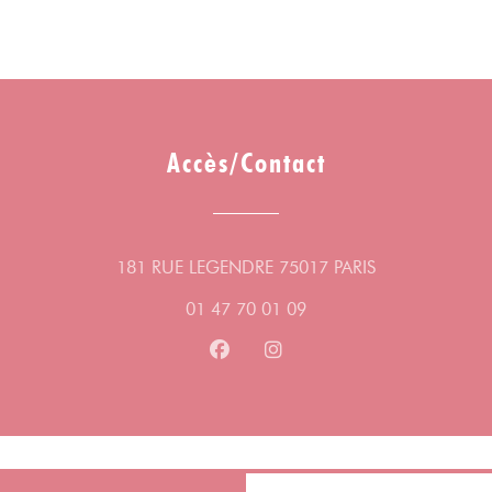
17ème arrondissement de Paris. Dans ce
bistrot de quartier, il revisite des grands
classiques de la gastronomie familiale en
version végétarienne.
Accès/Contact
Guilhem Durivault vient d’afficher le plat
végétarien du moment sur l’ardoise du
restaurant où il travaille et cette fois ce sera
un chili sin carne. Dans ce bistrot plutôt
((ouvre une nou
181 RUE LEGENDRE 75017 PARIS
traditionnel du 17ème arrondissement de
01 47 70 01 09
Paris, la côte de bœuf et le burger saignant
restent des valeurs sûres, plébiscitées par
Facebook ((ouvre une nouvelle fe
Instagram ((ouvre une nouv
des clients majoritairement friands de
viande, mais des recettes végétariennes sont
systématiquement proposées. Un plat de
jour sans viande est inscrit à la carte