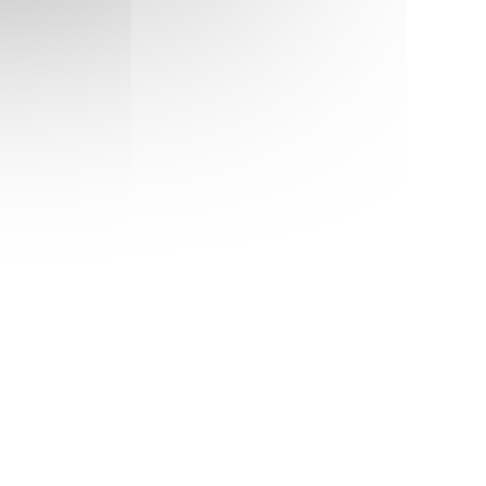
de mot créé par le propriétaire des lieux,
Ludovic, fan absolu de jeux de société.
Une petite faim ? La carte façon bistrot est
parfaite : on partage une bonne terrine, un
foie gras mi-cuit, ou un camembert chaud
délicieux ; on se fait une belle entrecôte de
bœuf Angus avec ses frites et on arrose le
tout d’un bon petit vin nature et miracle… La
soirée parfaite se fait !
Aux dés Calés
NÊTRE))
181, rue Legendre Paris 17
01 47 70 01 09
NÊTRE))