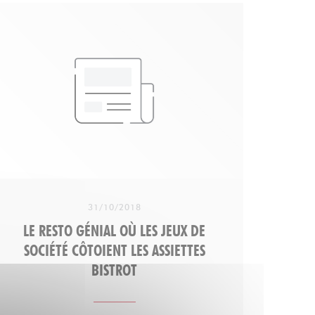
tartare au couteau ou poisson du jour,
gardez une petite place pour la tatin ou le
fondant à la fleur de sel. En un mot comme
en 1000 : généreux "
31/10/2018
LE RESTO GÉNIAL OÙ LES JEUX DE
SOCIÉTÉ CÔTOIENT LES ASSIETTES
BISTROT