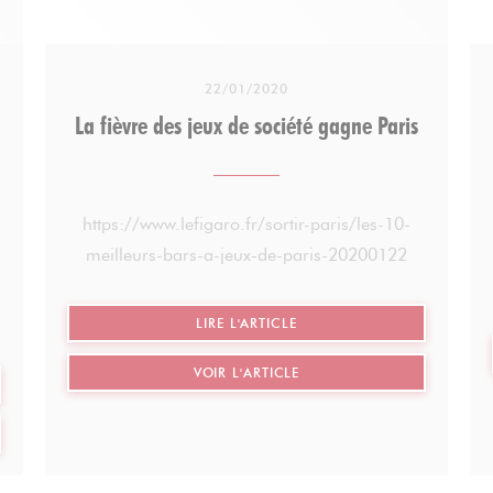
22/01/2020
La fièvre des jeux de société gagne Paris
https://www.lefigaro.fr/sortir-paris/les-10-
meilleurs-bars-a-jeux-de-paris-20200122
((OUVRE UNE NOUVELLE FE
LIRE L'ARTICLE
((OUVRE UNE NOUVELLE FE
VOIR L'ARTICLE
VELLE FENÊTRE))
VELLE FENÊTRE))