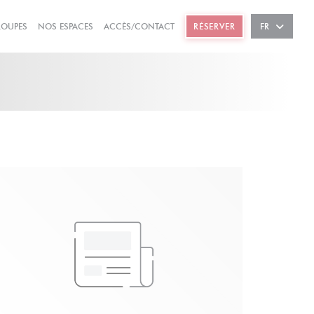
((OUVRE UNE NOUVELLE FENÊTRE))
((OUVRE UNE NOUVELLE FENÊTRE))
ROUPES
NOS ESPACES
ACCÈS/CONTACT
RÉSERVER
FR