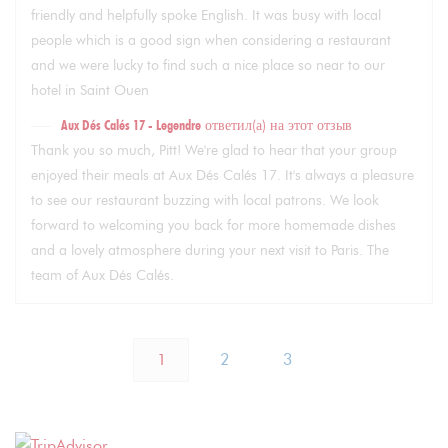
friendly and helpfully spoke English. It was busy with local
people which is a good sign when considering a restaurant
and we were lucky to find such a nice place so near to our
hotel in Saint Ouen
Aux Dés Calés 17 - Legendre
ответил(а) на этот отзыв
Thank you so much, Pitt! We're glad to hear that your group
enjoyed their meals at Aux Dés Calés 17. It's always a pleasure
to see our restaurant buzzing with local patrons. We look
forward to welcoming you back for more homemade dishes
and a lovely atmosphere during your next visit to Paris. The
team of Aux Dés Calés.
1
2
3