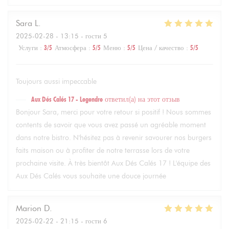
Sara
L
2025-02-28
- 13:15 - гости 5
Услуги
:
3
/5
Атмосфера
:
5
/5
Меню
:
5
/5
Цена / качество
:
5
/5
Toujours aussi impeccable
Aux Dés Calés 17 - Legendre
ответил(а) на этот отзыв
Bonjour Sara, merci pour votre retour si positif ! Nous sommes
contents de savoir que vous avez passé un agréable moment
dans notre bistro. N'hésitez pas à revenir savourer nos burgers
faits maison ou à profiter de notre terrasse lors de votre
prochaine visite. À très bientôt Aux Dés Calés 17 ! L'équipe des
Aux Dés Calés vous souhaite une douce journée
Marion
D
2025-02-22
- 21:15 - гости 6