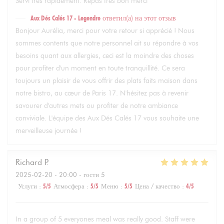
Servi très rapidement. Repas très bon merci
Aux Dés Calés 17 - Legendre
ответил(а) на этот отзыв
Bonjour Aurélia, merci pour votre retour si apprécié ! Nous
sommes contents que notre personnel ait su répondre à vos
besoins quant aux allergies, ceci est la moindre des choses
pour profiter d'un moment en toute tranquillité. Ce sera
toujours un plaisir de vous offrir des plats faits maison dans
notre bistro, au cœur de Paris 17. N'hésitez pas à revenir
savourer d'autres mets ou profiter de notre ambiance
conviviale. L'équipe des Aux Dés Calés 17 vous souhaite une
merveilleuse journée !
Richard
P
2025-02-20
- 20:00 - гости 5
Услуги
:
5
/5
Атмосфера
:
5
/5
Меню
:
5
/5
Цена / качество
:
4
/5
In a group of 5 everyones meal was really good. Staff were