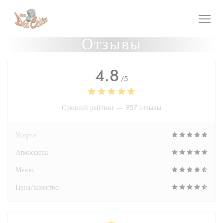
Панель управления cookies
Отзывы
4.8
/5
Средний рейтинг —
957 отзывы
Услуги
Атмосфера
Меню
Цена/качество