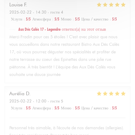
Louise
F
2025-02-22
- 14:30 - гости 4
Услуги
:
5
/5
Атмосфера
:
5
/5
Меню
:
5
/5
Цена / качество
:
5
/5
Aux Dés Calés 17 - Legendre
ответил(а) на этот отзыв
Merci Fradin pour ces 5 étoiles ! C'est avec plaisir que nous
vous accueillons dans notre restaurant Bistro Aux Dés Calés
17, où vous pourrez déguster nos spécialités et profiter de
notre terrasse au coeur des Epinettes dans une jolie rue
piétonne. À très bientôt ! L'équipe des Aux Dés Calés vous
souhaite une douce journée
Aurélia
D
2025-02-22
- 12:00 - гости 5
Услуги
:
5
/5
Атмосфера
:
5
/5
Меню
:
5
/5
Цена / качество
:
5
/5
Personnel très aimable, à l'écoute de nos demandes (allergies).