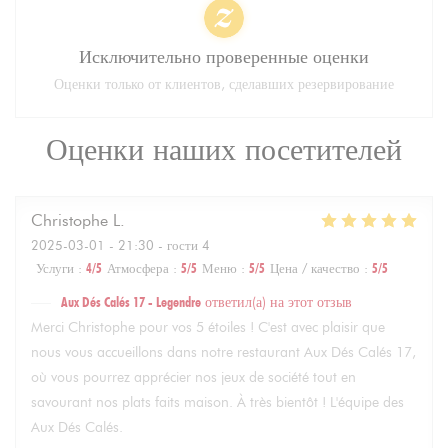
Исключительно проверенные оценки
Оценки только от клиентов, сделавших резервирование
Оценки наших посетителей
Christophe
L
2025-03-01
- 21:30 - гости 4
Услуги
:
4
/5
Атмосфера
:
5
/5
Меню
:
5
/5
Цена / качество
:
5
/5
Aux Dés Calés 17 - Legendre
ответил(а) на этот отзыв
Merci Christophe pour vos 5 étoiles ! C'est avec plaisir que
nous vous accueillons dans notre restaurant Aux Dés Calés 17,
où vous pourrez apprécier nos jeux de société tout en
savourant nos plats faits maison. À très bientôt ! L'équipe des
Aux Dés Calés.