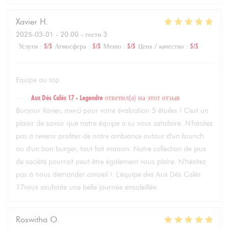
Xavier
H
2025-03-01
- 20:00 - гости 3
Услуги
:
5
/5
Атмосфера
:
5
/5
Меню
:
5
/5
Цена / качество
:
5
/5
Equipe au top
Aux Dés Calés 17 - Legendre
ответил(а) на этот отзыв
Bonjour Xavier, merci pour votre évaluation 5 étoiles ! C'est un
plaisir de savoir que notre équipe a su vous satisfaire. N'hésitez
pas à revenir profiter de notre ambiance autour d'un brunch
ou d'un bon burger, tout fait maison. Notre collection de jeux
de société pourrait peut-être également vous plaire. N'hésitez
pas à nous demander conseil !. L'équipe des Aux Dés Calés
17vous souhaite une belle journée ensoleillée.
Roswitha
O