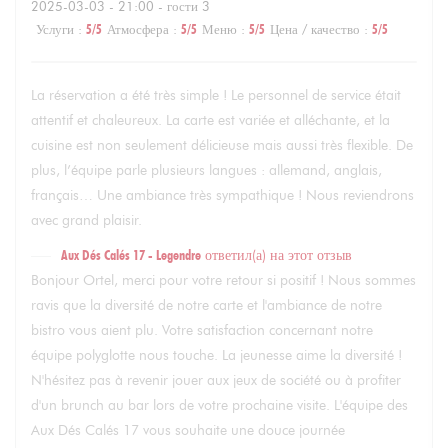
2025-03-03
- 21:00 - гости 3
Услуги
:
5
/5
Атмосфера
:
5
/5
Меню
:
5
/5
Цена / качество
:
5
/5
La réservation a été très simple ! Le personnel de service était
attentif et chaleureux. La carte est variée et alléchante, et la
cuisine est non seulement délicieuse mais aussi très flexible. De
plus, l’équipe parle plusieurs langues : allemand, anglais,
français… Une ambiance très sympathique ! Nous reviendrons
avec grand plaisir.
Aux Dés Calés 17 - Legendre
ответил(а) на этот отзыв
Bonjour Ortel, merci pour votre retour si positif ! Nous sommes
ravis que la diversité de notre carte et l'ambiance de notre
bistro vous aient plu. Votre satisfaction concernant notre
équipe polyglotte nous touche. La jeunesse aime la diversité !
N'hésitez pas à revenir jouer aux jeux de société ou à profiter
d'un brunch au bar lors de votre prochaine visite. L'équipe des
Aux Dés Calés 17 vous souhaite une douce journée