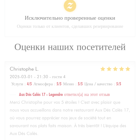
Исключительно проверенные оценки
Оценки только от клиентов, сделавших резервирование
Оценки наших посетителей
Christophe
L
2025-03-01
- 21:30 - гости 4
Услуги
:
4
/5
Атмосфера
:
5
/5
Меню
:
5
/5
Цена / качество
:
5
/5
Aux Dés Calés 17 - Legendre
ответил(а) на этот отзыв
Merci Christophe pour vos 5 étoiles ! C'est avec plaisir que
nous vous accueillons dans notre restaurant Aux Dés Calés 17,
où vous pourrez apprécier nos jeux de société tout en
savourant nos plats faits maison. À très bientôt ! L'équipe des
Aux Dés Calés.