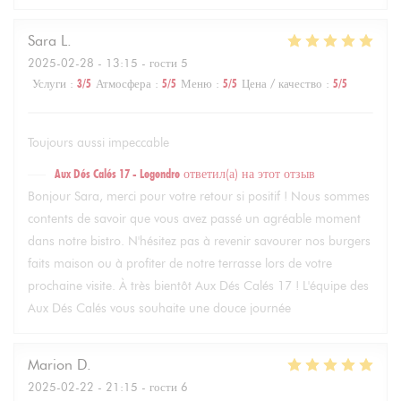
Sara
L
2025-02-28
- 13:15 - гости 5
Услуги
:
3
/5
Атмосфера
:
5
/5
Меню
:
5
/5
Цена / качество
:
5
/5
Toujours aussi impeccable
Aux Dés Calés 17 - Legendre
ответил(а) на этот отзыв
Bonjour Sara, merci pour votre retour si positif ! Nous sommes
contents de savoir que vous avez passé un agréable moment
dans notre bistro. N'hésitez pas à revenir savourer nos burgers
faits maison ou à profiter de notre terrasse lors de votre
prochaine visite. À très bientôt Aux Dés Calés 17 ! L'équipe des
Aux Dés Calés vous souhaite une douce journée
Marion
D
2025-02-22
- 21:15 - гости 6