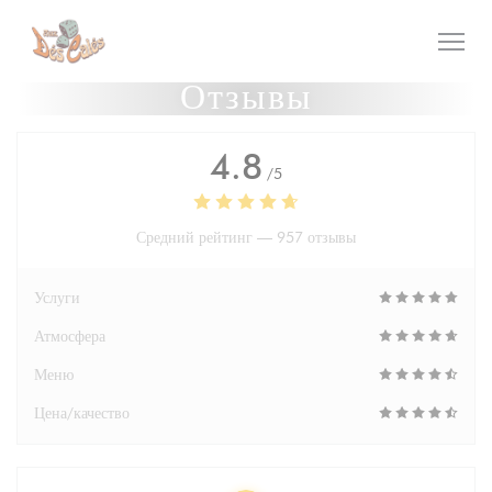
Панель управления cookies
Отзывы
4.8
/5
Средний рейтинг —
957 отзывы
Услуги
Атмосфера
Меню
Цена/качество