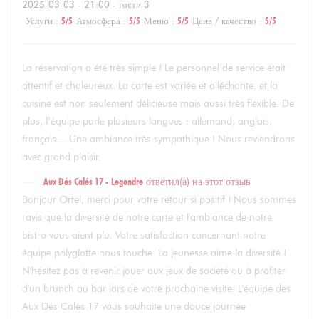
2025-03-03
- 21:00 - гости 3
Услуги
:
5
/5
Атмосфера
:
5
/5
Меню
:
5
/5
Цена / качество
:
5
/5
La réservation a été très simple ! Le personnel de service était
attentif et chaleureux. La carte est variée et alléchante, et la
cuisine est non seulement délicieuse mais aussi très flexible. De
plus, l’équipe parle plusieurs langues : allemand, anglais,
français… Une ambiance très sympathique ! Nous reviendrons
avec grand plaisir.
Aux Dés Calés 17 - Legendre
ответил(а) на этот отзыв
Bonjour Ortel, merci pour votre retour si positif ! Nous sommes
ravis que la diversité de notre carte et l'ambiance de notre
bistro vous aient plu. Votre satisfaction concernant notre
équipe polyglotte nous touche. La jeunesse aime la diversité !
N'hésitez pas à revenir jouer aux jeux de société ou à profiter
d'un brunch au bar lors de votre prochaine visite. L'équipe des
Aux Dés Calés 17 vous souhaite une douce journée