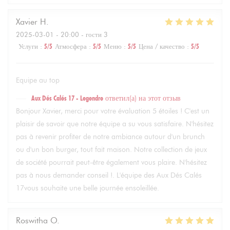
Xavier
H
2025-03-01
- 20:00 - гости 3
Услуги
:
5
/5
Атмосфера
:
5
/5
Меню
:
5
/5
Цена / качество
:
5
/5
Equipe au top
Aux Dés Calés 17 - Legendre
ответил(а) на этот отзыв
Bonjour Xavier, merci pour votre évaluation 5 étoiles ! C'est un
plaisir de savoir que notre équipe a su vous satisfaire. N'hésitez
pas à revenir profiter de notre ambiance autour d'un brunch
ou d'un bon burger, tout fait maison. Notre collection de jeux
de société pourrait peut-être également vous plaire. N'hésitez
pas à nous demander conseil !. L'équipe des Aux Dés Calés
17vous souhaite une belle journée ensoleillée.
Roswitha
O