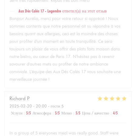
Servi très rapidement. Repas très bon merci
Aux Dés Calés 17 - Legendre
ответил(а) на этот отзыв
Bonjour Aurélia, merci pour votre retour si apprécié ! Nous
sommes contents que notre personnel ait su répondre à vos
besoins quant aux allergies, ceci est la moindre des choses
pour profiter d'un moment en toute tranquillité. Ce sera
toujours un plaisir de vous offrir des plats faits maison dans
notre bistro, au cœur de Paris 17. N'hésitez pas à revenir
savourer d'autres mets ou profiter de notre ambiance
conviviale. L'équipe des Aux Dés Calés 17 vous souhaite une
merveilleuse journée !
Richard
P
2025-02-20
- 20:00 - гости 5
Услуги
:
5
/5
Атмосфера
:
5
/5
Меню
:
5
/5
Цена / качество
:
4
/5
In a group of 5 everyones meal was really good. Staff were