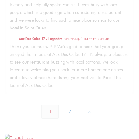
friendly and helpfully spoke English. It was busy with local
people which is a good sign when considering a restaurant
and we were lucky to find such a nice place so near to our
hotel in Saint Ouen
Aux Dés Calés 17 - Legendre
ответил(а) на этот отзыв
Thank you so much, Pitt! We're glad to hear that your group
enjoyed their meals at Aux Dés Calés 17. It's always a pleasure
to see our restaurant buzzing with local patrons. We look
forward to welcoming you back for more homemade dishes
and a lovely atmosphere during your next visit to Paris. The
team of Aux Dés Calés.
1
2
3