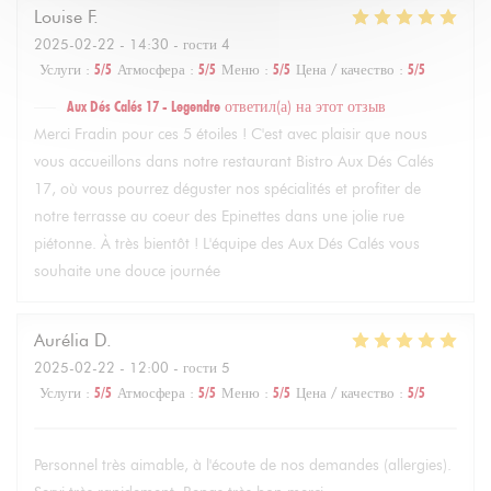
Louise
F
2025-02-22
- 14:30 - гости 4
Услуги
:
5
/5
Атмосфера
:
5
/5
Меню
:
5
/5
Цена / качество
:
5
/5
Aux Dés Calés 17 - Legendre
ответил(а) на этот отзыв
Merci Fradin pour ces 5 étoiles ! C'est avec plaisir que nous
vous accueillons dans notre restaurant Bistro Aux Dés Calés
17, où vous pourrez déguster nos spécialités et profiter de
notre terrasse au coeur des Epinettes dans une jolie rue
piétonne. À très bientôt ! L'équipe des Aux Dés Calés vous
souhaite une douce journée
Aurélia
D
2025-02-22
- 12:00 - гости 5
Услуги
:
5
/5
Атмосфера
:
5
/5
Меню
:
5
/5
Цена / качество
:
5
/5
Personnel très aimable, à l'écoute de nos demandes (allergies).