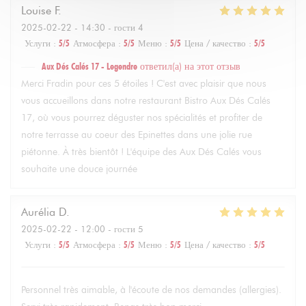
Louise
F
2025-02-22
- 14:30 - гости 4
Услуги
:
5
/5
Атмосфера
:
5
/5
Меню
:
5
/5
Цена / качество
:
5
/5
Aux Dés Calés 17 - Legendre
ответил(а) на этот отзыв
Merci Fradin pour ces 5 étoiles ! C'est avec plaisir que nous
vous accueillons dans notre restaurant Bistro Aux Dés Calés
17, où vous pourrez déguster nos spécialités et profiter de
notre terrasse au coeur des Epinettes dans une jolie rue
piétonne. À très bientôt ! L'équipe des Aux Dés Calés vous
souhaite une douce journée
Aurélia
D
2025-02-22
- 12:00 - гости 5
Услуги
:
5
/5
Атмосфера
:
5
/5
Меню
:
5
/5
Цена / качество
:
5
/5
Personnel très aimable, à l'écoute de nos demandes (allergies).