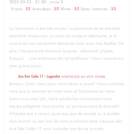
2025-03-03
- 21:00 - гости 3
Услуги
:
5
/5
Атмосфера
:
5
/5
Меню
:
5
/5
Цена / качество
:
5
/5
La réservation a été très simple ! Le personnel de service était
attentif et chaleureux. La carte est variée et alléchante, et la
cuisine est non seulement délicieuse mais aussi très flexible. De
plus, l’équipe parle plusieurs langues : allemand, anglais,
français… Une ambiance très sympathique ! Nous reviendrons
avec grand plaisir.
Aux Dés Calés 17 - Legendre
ответил(а) на этот отзыв
Bonjour Ortel, merci pour votre retour si positif ! Nous sommes
ravis que la diversité de notre carte et l'ambiance de notre
bistro vous aient plu. Votre satisfaction concernant notre
équipe polyglotte nous touche. La jeunesse aime la diversité !
N'hésitez pas à revenir jouer aux jeux de société ou à profiter
d'un brunch au bar lors de votre prochaine visite. L'équipe des
Aux Dés Calés 17 vous souhaite une douce journée