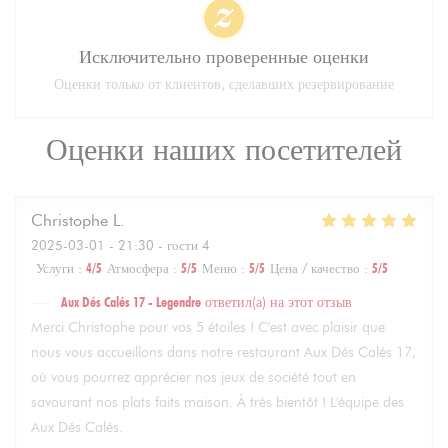
Исключительно проверенные оценки
Оценки только от клиентов, сделавших резервирование
Оценки наших посетителей
Christophe
L
2025-03-01
- 21:30 - гости 4
Услуги
:
4
/5
Атмосфера
:
5
/5
Меню
:
5
/5
Цена / качество
:
5
/5
Aux Dés Calés 17 - Legendre
ответил(а) на этот отзыв
Merci Christophe pour vos 5 étoiles ! C'est avec plaisir que
nous vous accueillons dans notre restaurant Aux Dés Calés 17,
où vous pourrez apprécier nos jeux de société tout en
savourant nos plats faits maison. À très bientôt ! L'équipe des
Aux Dés Calés.