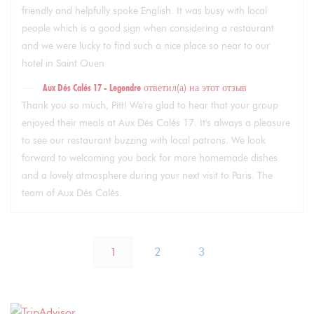
friendly and helpfully spoke English. It was busy with local
people which is a good sign when considering a restaurant
and we were lucky to find such a nice place so near to our
hotel in Saint Ouen
Aux Dés Calés 17 - Legendre
ответил(а) на этот отзыв
Thank you so much, Pitt! We're glad to hear that your group
enjoyed their meals at Aux Dés Calés 17. It's always a pleasure
to see our restaurant buzzing with local patrons. We look
forward to welcoming you back for more homemade dishes
and a lovely atmosphere during your next visit to Paris. The
team of Aux Dés Calés.
1
2
3