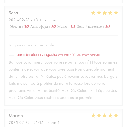
Sara
L
2025-02-28
- 13:15 - гости 5
Услуги
:
3
/5
Атмосфера
:
5
/5
Меню
:
5
/5
Цена / качество
:
5
/5
Toujours aussi impeccable
Aux Dés Calés 17 - Legendre
ответил(а) на этот отзыв
Bonjour Sara, merci pour votre retour si positif ! Nous sommes
contents de savoir que vous avez passé un agréable moment
dans notre bistro. N'hésitez pas à revenir savourer nos burgers
faits maison ou à profiter de notre terrasse lors de votre
prochaine visite. À très bientôt Aux Dés Calés 17 ! L'équipe des
Aux Dés Calés vous souhaite une douce journée
Marion
D
2025-02-22
- 21:15 - гости 6