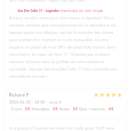
Servi très rapidement. Repas très bon merci
Aux Dés Calés 17 - Legendre
ответил(а) на этот отзыв
Bonjour Aurélia, merci pour votre retour si apprécié ! Nous
sommes contents que notre personnel ait su répondre à vos
besoins quant aux allergies, ceci est la moindre des choses
pour profiter d'un moment en toute tranquillité. Ce sera
toujours un plaisir de vous offrir des plats faits maison dans
notre bistro, au cœur de Paris 17. N'hésitez pas à revenir
savourer d'autres mets ou profiter de notre ambiance
conviviale. L'équipe des Aux Dés Calés 17 vous souhaite une
merveilleuse journée !
Richard
P
2025-02-20
- 20:00 - гости 5
Услуги
:
5
/5
Атмосфера
:
5
/5
Меню
:
5
/5
Цена / качество
:
4
/5
In a group of 5 everyones meal was really good. Staff were