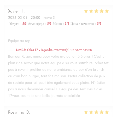
Xavier
H
2025-03-01
- 20:00 - гости 3
Услуги
:
5
/5
Атмосфера
:
5
/5
Меню
:
5
/5
Цена / качество
:
5
/5
Equipe au top
Aux Dés Calés 17 - Legendre
ответил(а) на этот отзыв
Bonjour Xavier, merci pour votre évaluation 5 étoiles ! C'est un
plaisir de savoir que notre équipe a su vous satisfaire. N'hésitez
pas à revenir profiter de notre ambiance autour d'un brunch
ou d'un bon burger, tout fait maison. Notre collection de jeux
de société pourrait peut-être également vous plaire. N'hésitez
pas à nous demander conseil !. L'équipe des Aux Dés Calés
17vous souhaite une belle journée ensoleillée.
Roswitha
O