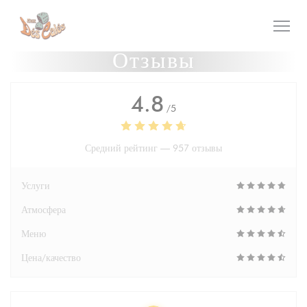
Панель управления cookies
Отзывы
4.8
/5
Средний рейтинг —
957 отзывы
Услуги
Атмосфера
Меню
Цена/качество