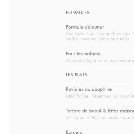
FORMULES
Formule déjeuner
Une formule qui change chaque jour de
lundi au vendredi. Hors jours fériés.
Pour les enfants
Un steak (90g) frites ou des mini ravi
LES PLATS
Ravioles du dauphiné
Label Rouge - Végétarien Sauce poule
Tartare de boeuf & frites maiso
+1 Tartare à l'Italienne pesto et par
Burgers