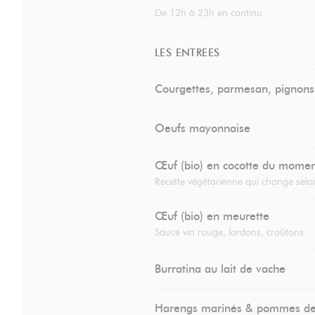
De 12h à 23h en continu
LES ENTREES
Courgettes, parmesan, pignons
Oeufs mayonnaise
Œuf (bio) en cocotte du mome
Recette végétarienne qui change selon
Œuf (bio) en meurette
Sauce vin rouge, lardons, croûtons
Burratina au lait de vache
Harengs marinés & pommes de 