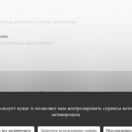
tomates, parmesan, croutons, sauce caesar
alés
es, concombres, sauce blanche
un artisan glacier (2 boules)
oise, citron, fraise, mangue, café
ользует кукис и позволяет вам контролировать сервисы кот
активировать
, все активировать
Запретить использование cookies
Персонализиро