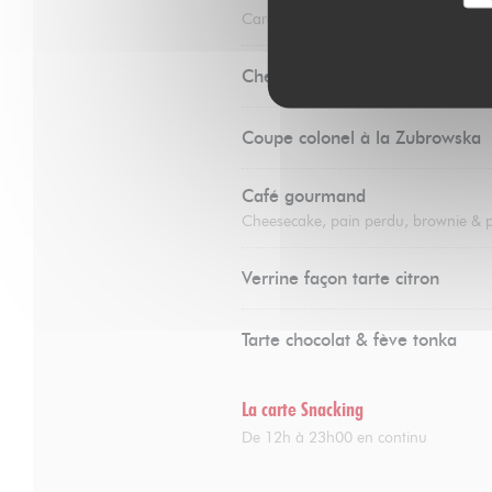
Caramel au beurre salé & chantilly
Cheesecake
Coupe colonel à la Zubrowska
Café gourmand
Cheesecake, pain perdu, brownie & 
Verrine façon tarte citron
Tarte chocolat & fève tonka
La carte Snacking
De 12h à 23h00 en continu