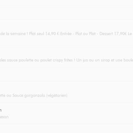
 la semaine ! Plat seul 14,90 € Entrée - Plat ou Plat - Dessert 17,90€ Le 
oles sauce poulette ou poulet crispy frites ! Un jus ou un sirop et une boul
tte ou Sauce gorgonzola (végétarien)
n
mesan