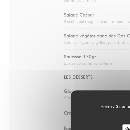
Serrano & Crudités
Salade Caesar
Poulet label rouge, salade romaine, 
Salade végétarienne des Dés C
Falafels, légumes grillés, pois chich
Saucisse 170gr
Ecrasé de pommes de terre
LES DESSERTS
Glaces et sorbets préparés par 
Chocolat, vanille, noix de coco, framb
Этот сайт исп
Crème brûlée
Pain perdu
Ок