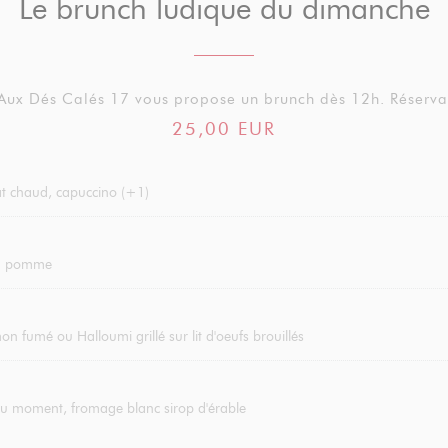
Le brunch ludique du dimanche
 Aux Dés Calés 17 vous propose un brunch dès 12h. Réserv
25,00 EUR
lat chaud, capuccino (+1)
ou pomme
n fumé ou Halloumi grillé sur lit d'oeufs brouillés
du moment, fromage blanc sirop d'érable