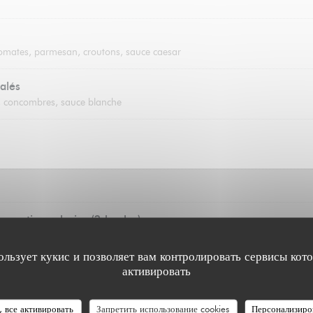
tomates, parmesan, croutons, sauce caesar
alés
es, concombres, sauce blanche
un artisan glacier (2 boules)
oise, citron, fraise, mangue, café
ользует кукис и позволяет вам контролировать сервисы кот
активировать
, все активировать
Запретить использование cookies
Персонализиро