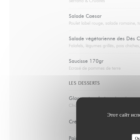
Serrano & Crudités
Salade Caesar
Poulet label rouge, salade romaine, 
Salade végétarienne des Dés C
Falafels, légumes grillés, pois chich
Saucisse 170gr
Ecrasé de pommes de terre
LES DESSERTS
Glaces et sorbets préparés par 
Chocolat, vanille, noix de coco, framb
Этот сайт исп
Crème brûlée
Pain perdu
Ок