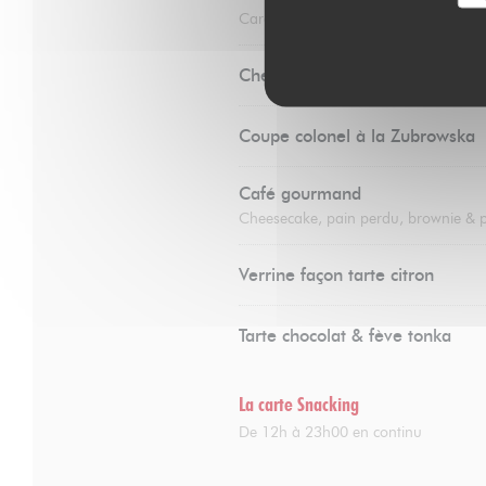
Caramel au beurre salé & chantilly
Cheesecake
Coupe colonel à la Zubrowska
Café gourmand
Cheesecake, pain perdu, brownie & 
Verrine façon tarte citron
Tarte chocolat & fève tonka
La carte Snacking
De 12h à 23h00 en continu