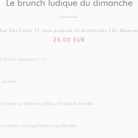
Le brunch ludique du dimanche
 Aux Dés Calés 17 vous propose un brunch dès 12h. Réserv
25,00 EUR
lat chaud, capuccino (+1)
ou pomme
n fumé ou Halloumi grillé sur lit d'oeufs brouillés
du moment, fromage blanc sirop d'érable