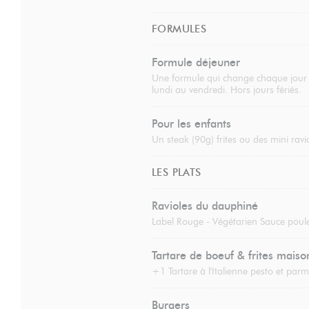
FORMULES
Formule déjeuner
Une formule qui change chaque jour de
lundi au vendredi. Hors jours fériés.
Pour les enfants
Un steak (90g) frites ou des mini ravi
LES PLATS
Ravioles du dauphiné
Label Rouge - Végétarien Sauce poule
Tartare de boeuf & frites maiso
+1 Tartare à l'Italienne pesto et par
Burgers