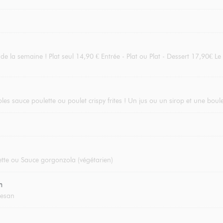
 la semaine ! Plat seul 14,90 € Entrée - Plat ou Plat - Dessert 17,90€ Le 
oles sauce poulette ou poulet crispy frites ! Un jus ou un sirop et une boul
tte ou Sauce gorgonzola (végétarien)
n
mesan