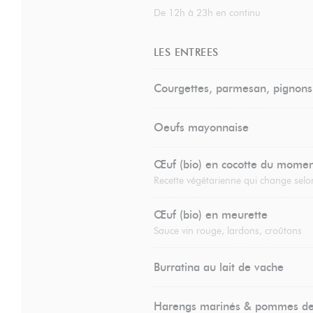
De 12h à 23h en continu
LES ENTREES
Courgettes, parmesan, pignons
Oeufs mayonnaise
Œuf (bio) en cocotte du mome
Recette végétarienne qui change selon
Œuf (bio) en meurette
Sauce vin rouge, lardons, croûtons
Burratina au lait de vache
Harengs marinés & pommes de 