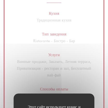
Кухня
Традиционная кухня
Тип заведения
Ristorante - Бистро - Бар
Услуги
Винные продажи, Заказать, Летняя терраса,
Приватизация - ресторан и зал, Бесплатный
вай-фай
Способы оплаты
виза, Маэстро, Денежные средства, Дебетовая
карточка
Этот сайт использует кукис и