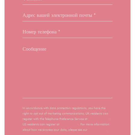
In accordance with data protection regulations, you have the
right to opt out of marketing communications. UK residents can
register with the Telephone Preference Service at
tpsonline.org.uk
.
US residents can register at
donotcall.gov
. For more information
about how we process your data, please see our
privacy policy
.