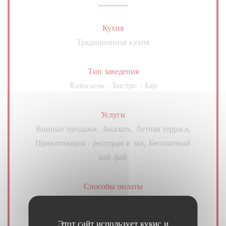
Кухня
Традиционная кухня
Тип заведения
Ristorante - Бистро - Бар
Услуги
Винные продажи, Заказать, Летняя терраса,
Приватизация - ресторан и зал, Бесплатный
вай-фай
Способы оплаты
виза, Маэстро, Денежные средства, Дебетовая
карточка
Этот сайт использует кукис и