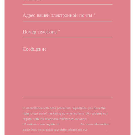
In accordance with data protection regulations, you have the
right to opt out of marketing communications. UK residents can
register with the Telephone Preference Service at
tpsonline.org.uk
.
US residents can register at
donotcall.gov
. For more information
about how we process your data, please see our
privacy policy
.