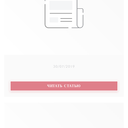
Chaque année, avant Noël, la semaine solidaire est
mise en place au restaurant : Entrée/plat/dessert et
une partie du prix du menu est reversé à
l’association Robins des Rues
30/07/2019
((ОТКРЫВАЕТСЯ В НОВ
ЧИТАТЬ СТАТЬЮ