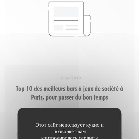
12/06/2019
Top 10 des meilleurs bars à jeux de société à
Paris, pour passer du bon temps
Этот сайт использует кукис и
1. Aux Dès Calés
позволяет вам
Aux Dès Calés, c’est un resto/brasserie où qu’on
контролировать сервисы